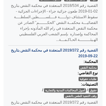
القضية رقم ‎534‏/‎2018‏ المنعقدة في محكمة النقض بتاريخ
‎2019-01-02‏ طعون جزائية جزاء - الإجراءات الجزائية -
سقوط الاستئناف دولـــــة فــــلســــــطين السلطــــة
القضائيـــة محكمــة النقض "الحكـــــــم" الصادر عن
محكمة النقض المنعقدة في رام الله المأذونه بإجراء
المحاكمة وإصداره بإسم الشعب العربي الفلسطيني
الهـيئـــــــــة الحـاكـمـــة...
القضية رقم ‎372‏/‎2019‏ المنعقدة في محكمة النقض بتاريخ
‎2019-09-22‏
المحكمة:
محكمة النقض
نوع التقاضي:
طلبات حقوقية
التصنيفات:
/
/
حقوق
أصول المحاكمات المدنية والتجارية
وقف التنفيذ للطعن بالنقض
القضية رقم ‎372‏/‎2019‏ المنعقدة في محكمة النقض بتاريخ