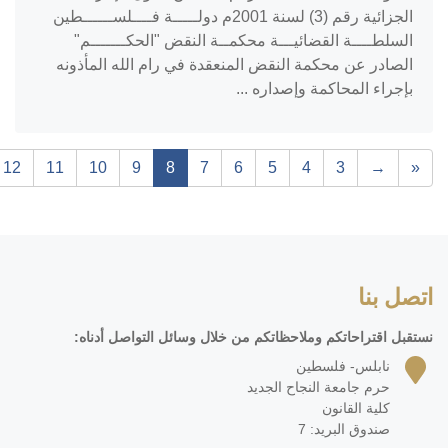
الجزائية رقم (3) لسنة 2001م دولـــــة فــــلســــــطين
السلطــــة القضائيـــة محكمــة النقض "الحكـــــــم"
الصادر عن محكمة النقض المنعقدة في رام الله المأذونه
بإجراء المحاكمة وإصداره ...
12
11
10
9
8
7
6
5
4
3
→
«
اتصل بنا
نستقبل اقتراحاتكم وملاحظاتكم من خلال وسائل التواصل أدناه:
نابلس- فلسطين
حرم جامعة النجاح الجديد
كلية القانون
صندوق البريد: 7