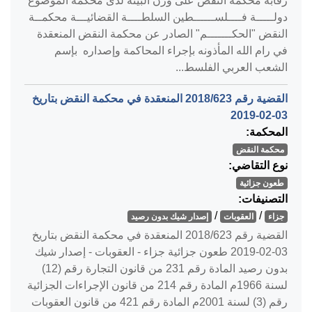
رقابة محكمة النقض على وزن البينة لدى محكمة الموضوع
دولـــــة فــــلســــــطين السلطــــة القضائيـــة محكمــة
النقض "الحكـــــــم" الصادر عن محكمة النقض المنعقدة
في رام الله المأذونه بإجراء المحاكمة وإصداره بإسم
الشعب العربي الفلسط...
القضية رقم ‎623‏/‎2018‏ المنعقدة في محكمة النقض بتاريخ
‎2019-02-03‏
المحكمة:
محكمة النقض
نوع التقاضي:
طعون جزائية
التصنيفات:
/
/
جزاء
العقوبات
إصدار شيك بدون رصيد
القضية رقم ‎623‏/‎2018‏ المنعقدة في محكمة النقض بتاريخ
‎2019-02-03‏ طعون جزائية جزاء - العقوبات - إصدار شيك
بدون رصيد المادة رقم 231 من قانون التجارة رقم (12)
لسنة 1966م المادة رقم 214 من قانون الإجراءات الجزائية
رقم (3) لسنة 2001م المادة رقم 421 من قانون العقوبات