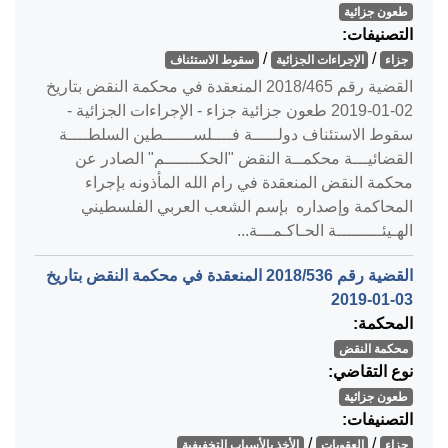
طعون جزائية
التصنيفات:
/
/
جزاء
الإجراءات الجزائية
سقوط الاستئناف
القضية رقم ‎465‏/‎2018‏ المنعقدة في محكمة النقض بتاريخ
‎2019-01-02‏ طعون جزائية جزاء - الإجراءات الجزائية -
سقوط الاستئناف دولـــــة فــــلســــــطين السلطــــة
القضائيـــة محكمــة النقض "الحكـــــــم" الصادر عن
محكمة النقض المنعقدة في رام الله المأذونه بإجراء
المحاكمة وإصداره بإسم الشعب العربي الفلسطيني
الهـيئـــــــــة الحـاكـمـــة...
القضية رقم ‎536‏/‎2018‏ المنعقدة في محكمة النقض بتاريخ
‎2019-01-03‏
المحكمة:
محكمة النقض
نوع التقاضي:
طعون جزائية
التصنيفات:
/
/
جزاء
العقوبات
الأخذ بالأسباب التخفيفية