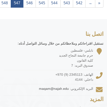
548
547
546
545
544
543
542
→
«
اتصل بنا
نستقبل اقتراحاتكم وملاحظاتكم من خلال وسائل التواصل أدناه:
نابلس- فلسطين
حرم جامعة النجاح الجديد
كلية القانون
صندوق البريد: 7
الهاتف:
+970 (9) 2345113
داخلي: 4144
البريد الإلكتروني:
maqam@najah.edu
المزيد