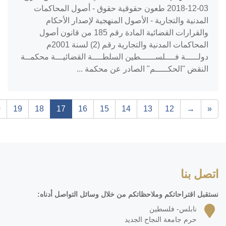
‎2018-12-03‏ طعون حقوقية حقوق - أصول المحاكمات
المدنية والتجارية - الأصول المنهجية لإصدار الأحكام
والقرارات القضائية المادة رقم 185 من قانون أصول
المحاكمات المدنية والتجارية رقم (2) لسنة 2001م
دولـــــة فــــلســــــطين السلطــــة القضائيـــة محكمــة
النقض "الحكـــــم" الصادر عن محكمة ...
0
19
18
17
16
15
14
13
12
→
«
اتصل بنا
نستقبل اقتراحاتكم وملاحظاتكم من خلال وسائل التواصل أدناه:
نابلس- فلسطين
حرم جامعة النجاح الجديد