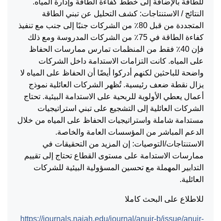
للطاقة بالإضافة إلى خطط كفاءة الطاقة وإدارة المياه.
النتائج / الاستنتاجات: كشف التحليل عن تبني الطاقة
المتجددة من قبل 80٪ من الشركات جنبًا إلى جنب مع تنفيذ
كفاءة الطاقة في 75٪ من الشركات المدروسة ومع ذلك
فإن 40٪ فقط من المنظمات تمارس ممارسات الحفاظ
على المياه. كانت التزامات الاستدامة داخل الشركات
واضحة للباحثين لكنهم أدركوا أيضًا أن الحفاظ على المياه لا
يزال نقطة ضعف رئيسية. تُظهر الشركات العائلية نموذج
أعمال يعطي الأولوية للربحية على الاستدامة البيئية. تحتاج
الشركات العائلية إلى التشجيع على تبني استراتيجيات
مستدامة شاملة واستراتيجيات الحفاظ على المياه من خلال
الدعم المباشر من المؤسسات العامة والخاصة.
الاستنتاجات/التوصيات: إن المزيد من التحقيقات في
ممارسات الاستدامة على مستوى القطاع تحتاج إلى تقييم
التدابير المهملة مع تحسين المسؤولية البيئية للشركات
العائلية.
للاطلاع على البحث كاملا
https://journals.najah.edu/journal/anujr-b/issue/anujr-