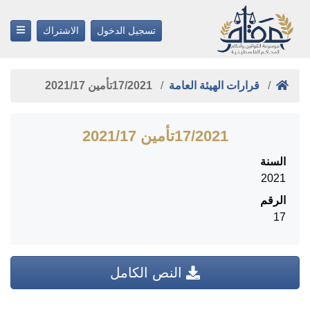
تسجيل الدخول
الاشتراك
قرارات الهيئة العامة
17/2021تأمين ‎17‏/‎2021‏
17/2021تأمين ‎17‏/‎2021‏
السنة
2021
الرقم
17
النص الكامل