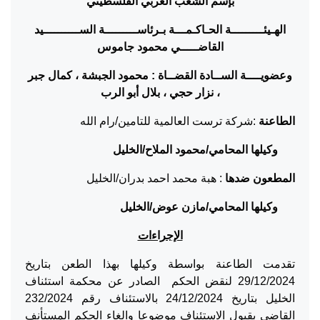
بإسم الشعب العربي الفلسطيني
الهـيئـــــــــة الحـاكـمـــة بـرئاســـــــــة الســــــــــيد
القاضـــــي محمود جاموس
وعضويــــة الســادة القضــاة : محمود الجبشة ، كمال جبر
، نزار حجي ، بلال أبو الرب
الطاعنة
:شركة ترست العالمية للتامين/رام الله
وكيلها المحامي/محمود الملاح/الخليل
المطعون ضدها
: هبة محمد احمد بدران/الخليل
وكيلها المحامي/مازن عوض/الخليل
الإجراءات
تقدمت الطاعنة بواسطة وكيلها بهذا الطعن بتاريخ
29/12/2024 لنقض الحكم الصادر عن محكمة استئناف
الخليل بتاريخ 24/12/2024 بالاستئناف رقم 232/2024
القاضي بقبول الاستئناف موضوعا والغاء الحكم المستأنف