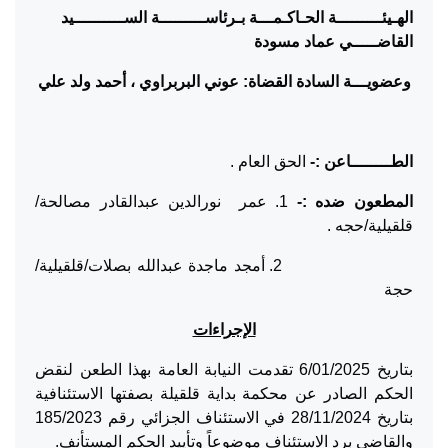
الهـيئـــــــــة الحـاكـمـــة بـرئاســـــــــة الســــــــــيد
القاضـــــي عماد مسودة
وعضويـــة السادة القضاة: عوني البربراوي ، أحمد ولد علي
الطــــــــاعن :-
الحق العام .
المطعون ضده
:-
1. عمر نورالدين عبدالقادر مصالحة/
قلقيلية/حجه .
2. أمجد ماجدة عبدالله بصلات/قلقيلية/
حجة
الإجراءات
بتاريخ 6/01/2025 تقدمت النيابة العامة بهذا الطعن لنقض
الحكم الصادر عن محكمة بداية قلقيلة بصفتها الاستئنافية
بتاريخ 28/11/2024 في الاستئناف الجزائي رقم 185/2023
والقاضي برد الاستئناف موضوعاً وتأييد الحكم المستأنف.