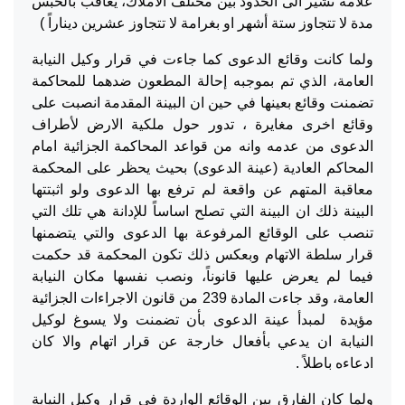
علامة تشير الى الحدود بين مختلف الاملاك، يعاقب بالحبس
مدة لا تتجاوز ستة أشهر او بغرامة لا تتجاوز عشرين ديناراً )
ولما كانت وقائع الدعوى كما جاءت في قرار وكيل النيابة
العامة، الذي تم بموجبه إحالة المطعون ضدهما للمحاكمة
تضمنت وقائع بعينها في حين ان البينة المقدمة انصبت على
وقائع اخرى مغايرة ، تدور حول ملكية الارض لأطراف
الدعوى من عدمه وانه من قواعد المحاكمة الجزائية امام
المحاكم العادية (عينة الدعوى) بحيث يحظر على المحكمة
معاقبة المتهم عن واقعة لم ترفع بها الدعوى ولو اثبتتها
البينة ذلك ان البينة التي تصلح اساساً للإدانة هي تلك التي
تنصب على الوقائع المرفوعة بها الدعوى والتي يتضمنها
قرار سلطة الاتهام وبعكس ذلك تكون المحكمة قد حكمت
فيما لم يعرض عليها قانوناً، ونصب نفسها مكان النيابة
العامة، وقد جاءت المادة 239 من قانون الاجراءات الجزائية
مؤيدة لمبدأ عينة الدعوى بأن تضمنت ولا يسوغ لوكيل
النيابة ان يدعي بأفعال خارجة عن قرار اتهام والا كان
ادعاءه باطلاً .
ولما كان الفارق بين الوقائع الواردة في قرار وكيل النيابة