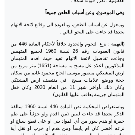
القانونية ، تقرر قبوله شكلاً .
وفي الموضوع، وعن أسباب الطعن جميعاً
وبمعزل عن اسباب الطعن، وبالعودة الى وقائع لائحة الاتهام
نجدها قد جاءت على النحو التالي .
(
التهمة
: نزع التخوم والحدود خلافاً لأحكام المادة 446 من
قانون العقوبات رقم 26 لسنة 1960 لجميع المتهمين
وجاءت تفاصيل لائحة الاتهام تفيد حيث اقدم المتهمان
المذكورين اعلاه عل مسح ما مساحة (1651) متر مربع من
ارض المشتكي منصور موسى الحاج محمود غانم من سكان
حجة ووضع علامات مسح في منتصف ارض المشتكي
وكان ذلك بأواخر شهر 11 من العام 2020 وكان فعل
المتهمان جريمة يعاقب عليها القانون)
وباستعراض المحكمة نص المادة 446 لسنة 1960 سالفة
الذكر نجدها قد جاءت لتبين (من اقدم ولو جزئياً على طم
حفرة او هدم سور من أي المواد بني او على قطع سياج او
نزعه أخضر كان ام يابساً ومن هدم او خرب او نقل أية