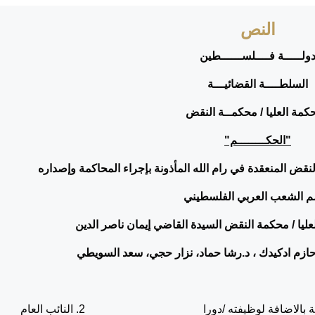
النص
ولـــــة فــــلســــــطين
السلطــــة القضائيـــة
كمة العليا / محكمــة النقض
"الحكــــــــم"
نقض المنعقدة في رام الله المأذونة بإجراء المحاكمة وإصداره
 الشعب العربي الفلسطيني
لعليا / محكمة النقض السيدة القاضي إيمان ناصر الدين
ازم ادكيدك ، د.رشا حماد، نزار حجي، سعد السويطي
: 1. مدير دائرة املاك الحكومة والمساحة بالاضافة لوظيفته /دورا 2. النائب العام