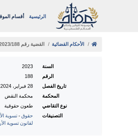
الرئيسية
أقسام الموق
الأحكام القضائية
القضية رقم ‎188‏/‎2023‏ المنعقدة …
السنة
2023
الرقم
188
تاريخ الفصل
28 فبراير، 2024
المحكمة
محكمة النقض
نوع التقاضي
طعون حقوقية
التصنيفات
حقوق
-
تسوية الأ
لقانون تسوية الأ