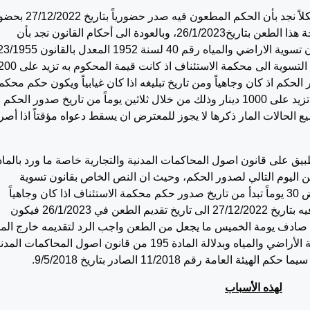
ومن حيث قبول الطعن شكلاً نجد بأن الحكم المطعون فيه صدر حضورياً بتار
ممثل الجهة الطاعنة بوصفه مستأنف وقدمت لائحة هذا الطعن بتاريخ26/1/2023، وبالعودة الى أحكام القانون نجد بأن
المشرع قد نص في المادة 13/4 المعدلة من قانون تسوية الاراضي والمياه رقم 40 لسنة 1952 المعدل بالقانون 
على ( يجوز استئناف الاحكام الصادرة عن محكمة التسوية الى محكمة الاستئناف اذ كانت قيمة المحكوم به 
حكم اذ كان وجاهياً ومن تاريخ تبليغه اذا كان غيابياً ويكون حكم محكم
الاستئناف قابلاً للتمييز اذا كانت قيمة المحكوم به تزيد على 1000 دينار وذلك من خلال ثلاثين يوماً من تاريخ صدور الحكم
جميع الحالات المار ذكرها لا يجوز للمعترض ان يسقط دعواه مؤقتاً اذا أصر
يق على قانون اصول المحاكمات المدنية والتجارية خاصة ما ورد بالماد
أ من اليوم التالي لصدور الحكم، وحيث ان النص الخاص بقانون تسوية
الاراضي والمياه جاء واضحاً بأن مدة الطعن بالنقض 30 يوماً تبدأ من تاريخ صدور حكم محكمة الاستئناف اذا كان وجاهياً
وبحساب المدة من تاريخ اصدار الحكم المطعون فيه بتاريخ 27/12/2022 الى تاريخ تقديم الطعن في 26/1/2023 فيكون
ذي صادف يومة الخميس ما يجعل من الطعن واجب الرد لتقديمه خارج الم
القانونية عملاً بأحكام المادة 13/4 من قانون تسوية الأراضي والمياه وبدلالة المادة 195 من قانون اصول المحاكمات ا
امة رقم 11/2018 الصادر بتاريخ 9/5/2018.
لهذه الأسباب