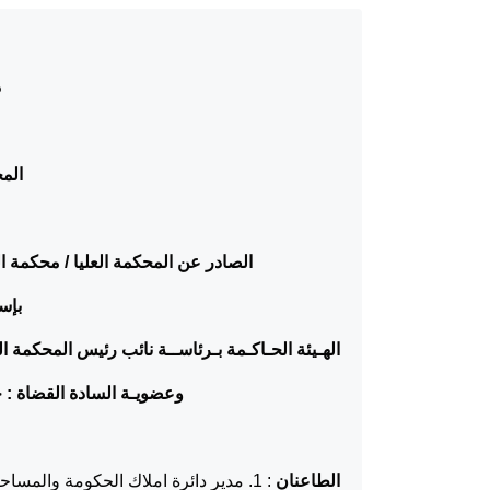
د
المح
الصادر عن المحكمة العليا / محكمة ال
بإسم
الهـيئة الحـاكـمة بـرئاســة نائب رئيس المحكمة ا
وعضويـة السادة القضاة : ح
الطاعنان