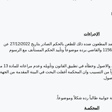
الإجراءات
بتاريخ 26/1/2023 تقدم النائب العام بهذا الطعن ضد المطعون ضده ذلك للطعن بالحكم الصادر بتاريخ 27/12/2022 عن
محكمة استئناف الخليل بالاستئناف المدني 1156/2022 والقاضي برده موضوعاً وتأييد الحكم المستأنف مع الرسوم
في مخالفة الحكم للقانون والاصول وخطأه في تطبيق الق
اً من التسبيب وان المحكمة أغفلت البحث في البينة المقدمة من الجهة
المحكمـة