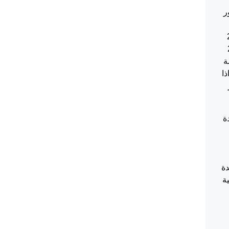
يخ 27/12/2022 بحضور
23/1955
تزيد على 200
ة
 اذا
ة
دة
لمدنية