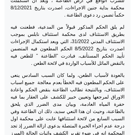
للشرب الواقع في ارض الطاعنة ، وبعد أن استكملت
محكمة بداية جنين الاجراءات، اصدرت بتاريخ 8/12/2021
حكماً تضمن رد دعوى الطاعنة .
لم يلق الحكم المذكور قبولاً من المدعية، فطعنت فيه
بطريق الاستئناف لدى محكمة استئناف نابلس بموجب
الاستئناف المدني 31/2022، التي وبعد استكمال الإجراءات
اصدرت بتاريخ 8/5/2022 الحكم المطعون فيه المتضمن
تأييد الحكم المستأنف، فبادرت "الطاعنة " للطعن فيه
بالنقض الماثل للأسباب الواردة في لائحة الطعن .
بالعودة لأسباب الطعن، ولما كان السبب السادس ينعى
على الحكم المطعون فيه الخطأ بعدم معالجة جميع اسباب
الاستئناف، وبالنتيجة تطالب الطاعنة بنقض الحكم واعادة
الاوراق لمرجعها وتعيين خبير للكشف على العقار بما فيه
حفرة المياه العادمة، وبيان مدى الضرر الذي يلحق
بالطاعنة، وحيث ان هذا النعي سديد، ذلك ان الطاعنة وفي
السبب السابع من لائحة استئنافها عابت على محكمة اول
درجة عدم اجراء الخبرة المتصلة بدعوى ازالة الضرر إذ تجد
المحكمة انه في ضوء تقرير الكشف واثبات الحالة (المبرز