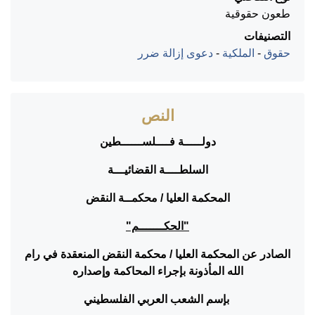
طعون حقوقية
التصنيفات
حقوق
-
الملكية
-
دعوى إزالة ضرر
النص
دولـــــة فــــلســــــطين
السلطــــة القضائيـــة
المحكمة العليا / محكمــة النقض
"الحكـــــــم"
الصادر عن المحكمة العليا / محكمة النقض المنعقدة في رام
الله المأذونة بإجراء المحاكمة وإصداره
بإسم الشعب العربي الفلسطيني