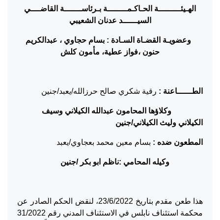
الهـيئـــــــــة الحـاكـمــــــــة بـرئاســـــــة القاضــــي
السيــــــد عدنان الشعيبي
وعضويـة القضـاة السـادة : بسام حجاوي ، عبدالكريم
حنون ،فواز عطية، مأمون كلش
الطــــــاعنة :
رقية شكري صالح حرزالله/يعبد/جنين
وكلاؤها المحامون عبدالله الكيلاني وسيف
الكيلاني وليث الكيلاني/جنين
المطعون ضده :
بسام معين محمد بعجاوي/يعبد
وكيله المحامي :ناظم ابو بكر /جنين
هذا طعن مقدم بتاريخ 23/6/2022، لنقض الحكم الصادر عن
محكمة استئناف نابلس في الاستئناف المدني رقم 31/2022