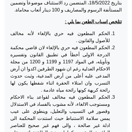
بتاريخ 18/5/2022، المتضمن رد الاستئناف موضوعاً وتضمين
المستأنفة الرسوم والمصاريف و 100 دينار أتعاب محاماة.
تتلخص اسباب الطعن بما يلي :
الحكم المطعون فيه حري بالإلغاء لأنه مخالف
للأصول والقانون .
الحكم المطعون فيه حري بالإلغاء لان قاضي محكمة
الدرجة الاولى أخطأ في تطبيق القانون وتفسيره
وتأويله، في المواد 1197 و 1199 و 1200 من مجلة
الاحكام العدلية رغم ان شهود الطرفين اكدوا ان أرض
المدعى عليه أعلى من أرض المدعية، وثبت حدوث
التسرب وان امتلاء الحفرة اثناء شفطها يكون لها
رائحة كريهة كونها رائحة مياه عادمة .
الحكم المطعون فيه مخالف لقواعد بناء الاحكام
ومستوجب الالغاء، لأنه مشوب بالفساد في الاستدلال
وقصور في التسبيب والتعليل، وينطوي على عيب
يمس سلامة الاستنباط حيث استندت المحكمة الى
ادلة غير صالحة ، والى فهم غير صحيح للعناصر