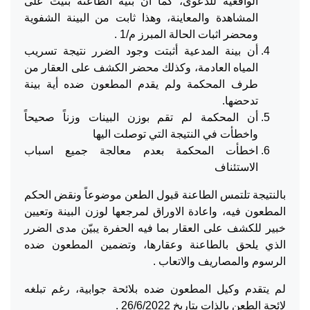
الواقعية للدعوى، كما ان بنية الطاعنة بُنيت على
المشاهدة والمعاينة، وهذا ثابت من البينة الشفوية
ومحضر اثبات الحالة المبرز م/1 .
أن بينة المدعية أثبتت وجود الضرر نتيجة تسريب
المياه العادمة، وكذلك محضر الكشف على العقار من
طرف المحكمة ولم يقدم المطعون ضده أية بينة
تدحضها.
أن المحكمة لم تقم بوزن البينات وزناً صحيحاً
واخطأت في النتيجة التي توصلت اليها
اخطأت المحكمة بعدم معالجة جميع اسباب
الاستئناف
بالنتيجة تلتمس الطاعنة قبول الطعن موضوعاً ونقض الحكم
المطعون فيه، واعادة الاوراق لمرجعها لوزن البينة وتعيين
خبير للكشف على العقار بما فيه الحفرة يبيّن مدى الضرر
الذي يلحق بالطاعنة وعقارها، وتضمين المطعون ضده
الرسوم والمصاريف والاتعاب .
لم يتقدم وكيل المطعون ضده بلائحة جوابية، رغم تبلغه
لائحة الطعن بالذات بتاريخ 26/6/2022 .