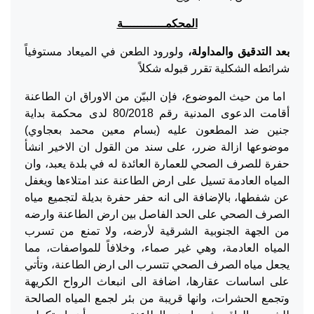
المحكمــــــــــــة
بعد التدقيق والمداولة،
ولورود الطعن في الميعاد مستوفياً
شرائطه الشكلية تقرر قبوله شكلاً
اما من حيث الموضوع، فإن البيّن من الاوراق ان الطاعنة
أقامت الدعوى المدنية رقم 80/2018 لدى محكمة بداية
جنين ضد المطعون عليه (بسام معين محمد بعجاوي)
موضوعها ازالة ضرر، على سند من القول ان الاخير انشأ
حفرة للصرف الصحي للعمارة العائدة له في بلدة يعبد، وان
المياه العادمة تسيل على ارض الطاعنة عند امتلاءها ويغفل
عن شفطها، بالإضافة الى انه حفر حفرة بديلة لتجميع مياه
الصرف الصحي على الحد الفاصل بين ارض الطاعنة وارضه
من الجهة الجنوبية الشرقية لأرضه، ولا تمنع من تسرب
المياه العادمة، وهي غير صماء، وخلافاً للمواصفات، مما
يجعل مياه الصرف الصحي تتسرب الى ارض الطاعنة، وتأتي
على اساسات عقارها، اضافة الى انبعاث الرواح الكريهة
وتجمع الحشرات، وانها قريبة من بئر لجمع المياه الصالحة