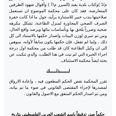
م/1 )وكتاب بلدية يعبد (المبرز م/7 ) وأقوال شهود الطرفين
المتعارضة، فقد كان على محكمة الموضوع ان تستعمل
صلاحيتها بندب خبير للاستنارة برأيه، حول ما اذا كانت حفرة
الصرف الصحي المجاورة لمنزل الطاعنة، تشكل مكرهه
صحية وضرراً يلحق بها وبأساسات بنائها ويرصد واقع الحال،
ومن ثم تنبري لوزن البينات واصدار حكمها بالاستناد الى كل
ذلك ، ولما لم تفعل، فإن حكمها يكون سابقاً لأوانه، منوهين
الى ان وكيل الطاعنة كان قد طلب من محكمة اول درجة
اجراء الخبرة التي لم تبت في هذا الطلب، والذي تنكبت عن
بحثه ايضاً محكمة الاستئناف.
لـــــــذلـــــك
تقرر المحكمة نقض الحكم المطعون فيه ، واعادة الارواق
لمصدرها لإجراء المقتضى القانوني في ضوء ما تم بيانه،
ومن ثم اصدار الحكم المتفق مع الاصول والقانون .
حكماً صدر تدقيقاً باسم الشعب العربي الفلسطيني بتاريخ