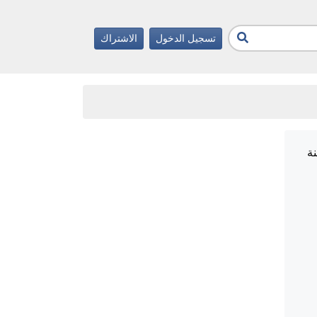
تسجيل الدخول
الاشتراك
ماد مواصفات" رقم (1) لسنة