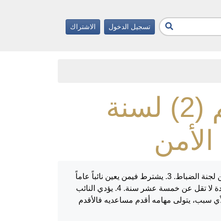
تسجيل الدخول
الاشتراك
المادة رقم 37 من قرار بقانون رقم (2) لسنة
يرأس النيابة العسكرية نائب عام لا تقل رتبته عن عميد. 2. يعين النائب العام العسكري بقرار من القائد الأعلى بتنسيب من لجنة الضباط. 3. يشترط فيمن يعين نائباً عاماً
عسكرياً أن يكون قد شغل منصباً قضائياً في المحكمة العسكرية أو النيابة العسكرية أو الميدان القانوني في قوى الأمن مدة لا تقل عن خمسة عشر سنة. 4. يؤدي النائب
 العسكري أو وجود مانع لديه لأي سبب، يتولى مهامه أقدم مساعديه فالأقدم