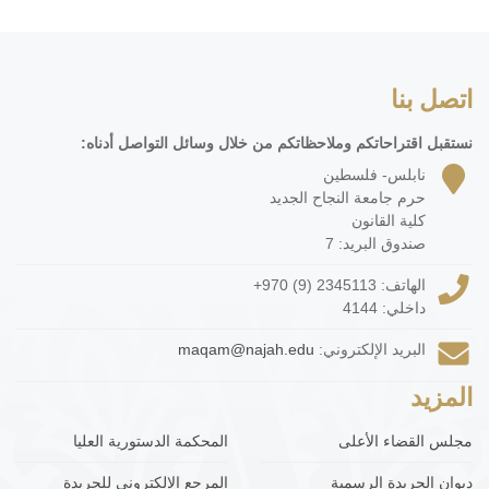
اتصل بنا
نستقبل اقتراحاتكم وملاحظاتكم من خلال وسائل التواصل أدناه:
نابلس- فلسطين
حرم جامعة النجاح الجديد
كلية القانون
صندوق البريد: 7
الهاتف:
+970 (9) 2345113
داخلي: 4144
البريد الإلكتروني:
maqam@najah.edu
المزيد
مجلس القضاء الأعلى
المحكمة الدستورية العليا
ديوان الجريدة الرسمية
المرجع الإلكتروني للجريدة