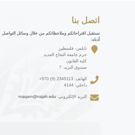
اتصل بنا
نستقبل اقتراحاتكم وملاحظاتكم من خلال وسائل التواصل
أدناه:
نابلس- فلسطين
حرم جامعة النجاح الجديد
كلية القانون
صندوق البريد: 7
الهاتف:
+970 (9) 2345113
داخلي: 4144
البريد الإلكتروني:
maqam@najah.edu