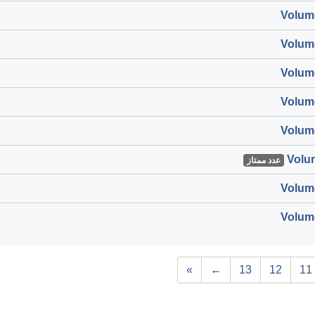
عدد ممتاز
»
←
13
12
11