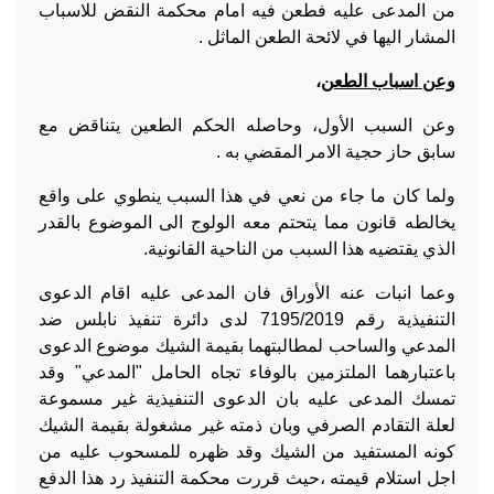
من المدعى عليه فطعن فيه امام محكمة النقض للاسباب
المشار اليها في لائحة الطعن الماثل .
وعن اسباب الطعن
،
وعن السبب الأول، وحاصله الحكم الطعين يتناقض مع
سابق حاز حجية الامر المقضي به .
ولما كان ما جاء من نعي في هذا السبب ينطوي على واقع
يخالطه قانون مما يتحتم معه الولوج الى الموضوع بالقدر
الذي يقتضيه هذا السبب من الناحية القانونية.
وعما انبات عنه الأوراق فان المدعى عليه اقام الدعوى
التنفيذية رقم 7195/2019 لدى دائرة تنفيذ نابلس ضد
المدعي والساحب لمطالبتهما بقيمة الشيك موضوع الدعوى
باعتبارهما الملتزمين بالوفاء تجاه الحامل "المدعي" وقد
تمسك المدعى عليه بان الدعوى التنفيذية غير مسموعة
لعلة التقادم الصرفي وبان ذمته غير مشغولة بقيمة الشيك
كونه المستفيد من الشيك وقد ظهره للمسحوب عليه من
اجل استلام قيمته ،حيث قررت محكمة التنفيذ رد هذا الدفع