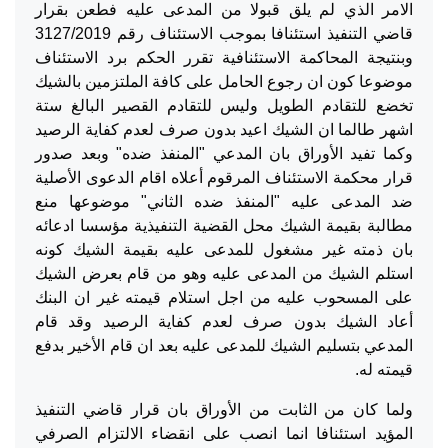
الامر الذي لم يلق قبولا من المدعى عليه فطعن بقرار
قاضي التنفيذ استئنافا بموجب الاستئناف رقم 3127/2019
وبنتيجة المحاكمة الاستئنافية تقرر الحكم برد الاستئناف
موضوعا كون ان رجوع الحامل على كافة الملتزمين بالشيك
تخضع للتقادم الطويل وليس للتقادم القصير البالغ ستة
اشهر طالما ان الشيك اعيد بدون صرف لعدم كفاية الرصيد
وكما تفيد الأوراق بان المدعي "المنفذ ضده" وبعد صدور
قرار محكمة الاستئناف المرقوم أعلاه اقام الدعوى الأصلية
ضد المدعى عليه "المنفذ ضده الثاني" موضوعها منع
مطالبة بقيمة الشيك محل القضية التنفيذية مؤسسا ادعائه
بان ذمته غير مشغول للمدعى عليه بقيمة الشيك كونه
استلم الشيك من المدعى عليه وهو من قام بعرض الشيك
على المسحوب عليه من اجل استلام قيمته غير ان البنك
أعاد الشيك بدون صرف لعدم كفاية الرصيد وقد قام
المدعي بتسليم الشيك للمدعى عليه بعد ان قام الأخير بدفع
قيمته له.
ولما كان من الثابت من الأوراق بان قرار قاضي التنفيذ
المؤيد استئنافا انما انصب على انقضاء الالتزام الصرفي