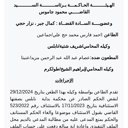
الهـيئـــــــــة الحـاكـمـــة بـرئاســـــــــة الســــــــــيد
القاضـــــي محمود جاموس
وعضويــــة الســادة القضــاة : كمال جبر ، نزار حجي
الطاعن
:احمد فارس محمد حج علي/جماعين
وكيله المحامي/شريف شتية/نابلس
المطعون ضده:
عصام عبد الله عبد الرحمن مزيد/عنبتا
وكيله المحامي/إبراهيم الشيخ/طولكرم
الإجراءات
تقدم الطاعن بواسطة وكيله بهذا الطعن بتاريخ 29/12/2024
لنقض الحكم الصادر عن محكمة بداية نابلس بصفتها
الاستئنافية بتاريخ 17/11/2023 بالاستئناف رقم 523/2022
القاضي بقبول الاستئناف موضوعا والغاء الحكم المستانف
والحكم بمنع المدعى عليه من مطالبة المدعي بالديم محل
الملف التنفيذي وإعادة اية مبالغ دفعت على حساب الملف