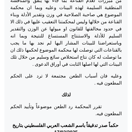
من مبررات لعدم القناعة بما جاء بها يتفق والمناقشة
المنطقية السليمة لهذه البينات وعليه وبما ان محكمة
الموضوع هي صاحبة الصلاحية في وزن وتقدير الأدلة وبناء
القناعة من خلالها وليس لمحكمتنا التعقيب عليها في ذلك الا
في حدود مخالفتها للقانون او ميولها عن الوزن والتقدير
السليم للأدلة والاستنتاج المستساغ للنتيجة وبما انه
وباستعراضنا للبينات المشار اليها لم نجد بها ما يجب
بالقناعات التي توصلت لها محكمة الموضوع لحكمها ذلك ان
ما توصلت له كان نتاج استخلاص سائغ وسليم من خلال تلك
البينات التي لها اصلها الثابت في أوراق الدعوى .
وعليه فان أسباب الطعن مجتمعة لا ترد على الحكم
المطعون فيه .
لذلك
تقرر المحكمة رد الطعن موضوعاً وتأييد الحكم
المطعون فيه.
حكماً صدر تدقيقاً باسم الشعب العربي الفلسطيني بتاريخ