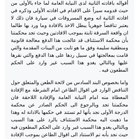
أقواله بافادته الثانية لدى النيابة العامة لما جاء بالأولى من
حيث قدومه سيراً على الاقدام في افادته الأولى وذكره في
افادته الثانية انه وضع المسروقات في سيارة فان ذلك لا
يعتبر تناقضاً جوهرياً يبطل الاخذ بالافادة وما ورد بها طالما
ان واقعة السرقة ثابتة بموجب الافادتين وحيث تجد محكمتنا
بأن محكمة الاستئناف قد عالجت هذا الدفع معالجة قانونية
ومنطقية سليمة وفق ما هو ثابت من البينات المقدمة والتي
قامت بمعالجتها في سبيل ردها على هذا الدفع والتي نقرها
عليها وبالتالي يغدو هذا السبب غير وارد على الحكم
المطعون فيه .
واما بخصوص البند السادس من لائحة الطعن والمتعلق حول
التناقض الوارد في اقوال الطاعن امام الشرطة مع الإفادة
المعطاة منه امام النيابة العامة والإفادة اللاحقة فان
محكمتنا تجد وبالرجوع الى الحكم الصادر عن محكمة
الدرجة الأولى نجد بأنها لم تستند في حكمها بالادانة له وهذا
ما ذهبت اليه محكمة الاستئناف بالرد على هذا السبب
وبالتالي يغدو هذا السبب غير وارد على الحكم المطعون فيه
حيث نجد بأنه تم الاستناد الى اقوال الطاعن بموجب الإفادة