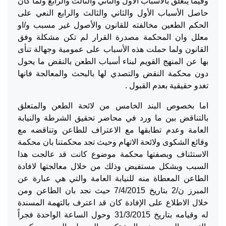
وفيما يتعلق بالاسباب الأول والثاني والثالث والرابع ولما كان
حاصل الأسباب الأول والثاني والثالث والرابع النعي على
الحكم الطعين مخالفته للقانون والأصول غير مسبب و/او
معلل وان المحكمة مصدرة القرار لم تكن مشكلة وفق
القانون ولما حملت هذه الأسباب على عمومية وجهالة تنأى
بها عن المنهج القويم لبناء أسباب الطعن بالنقض ما يحول
دون محكمة النقض والتصدي لها بالبحث والمعالجة فانها
تغدو حقيقية بعدم القبول .
اما بخصوص البند الخامس من لائحة الطعن والمتعلق
بالتناقض بين ما ورد في محاضر تحقيق الشرطة والنيابة
العامة وعدم تطابقها مع الاعتراف للطاعن وتناقضه مع
وقائع الشكوى ولائحة الاتهام وحيث تجد محكمتنا بان محكمة
الاستئناف وبصفتها محكمة موضوع كانت قد عالجت هذا
السبب وبشكل مستفيض وذلك من خلال معالجتها لافادة
الطاعن المعطاة منه للنيابة العامة والتي هي عبارة عن
المبرز ن/2 بتاريخ 7/4/2015 حيث نجد بان الطاعن ومن
خلال الاطلاع على الإفادة كان قد اعترف بالتهمة المسندة
له وقيامه بتاريخ 31/3/2015 وحول الساعة الواحدة فجراً