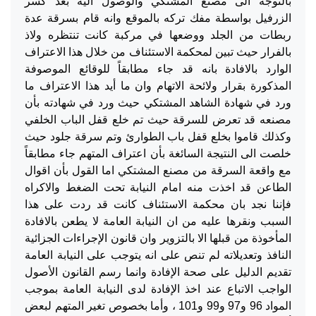
بالتوجه الى مصنع المشتكي والوصول اليه بعد كسر
الزرفيل بواسطة مفك تركه بالموقع وانه قام بسرقة عدة
ربطات من الجلد ووضعها في مركبة كانت تنتظره ولاذ
بالفرار حيث تبين لمحكمة الاستئناف من خلال هذا الاعتراف
الوارد بالافادة بانه قد جاء مطابقاً للوقائع الموصوفة
المذكورة بقرار ولائحة الاتهام وان ما أيد هذا الاعتراف ما
ورد في شهادة الشاهد المشتكي حيث ورد في شهادته بأن
مصنعه قد تعرض للسرقة حيث تم خلع قفل الباب الخلفي
وكذلك قاموا بخلع قفل باب الطوارئ وتم سرقة جلود حيث
خلصت الى النتيجة السائغة بأن اعتراف المتهم جاء مطابقاً
مع واقعة السرقة من مصنع المشتكي اما القول بأن اقوال
الطاعن قد اخذت منه امام النيابة تحت الضغط والاكراه
فإننا نجد بان محكمة الاستئناف كانت قد ردت على هذا
السبب ونقرها عليه من ان النيابة العامة لا يطعن بالافادة
المأخوذة من قبلها الا بالتزوير وان قانون الإجراءات الجزائية
النافذ وتعديلاته لم تنص على انه يتوجب على النيابة العامة
تقديم الدليل على صحة الإفادة وانما رسم القانون الأصول
الواجب الاتباع عند اخذ الإفادة لدى النيابة العامة بموجب
المواد 96 و97 و99 و101 ، وأما بخصوص تغير المتهم لبعض