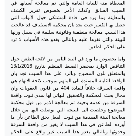
المعطاة منه للنيابة العامة والتي تم معالجة أسبابها في
السبب السابق وكذلك الأمر بخصوص تقرير الكشف
والمعاينة وما ورد في افادة المشتكي حول الأبواب التي
حصل بها الكسر حيث نجد بان محكمة الاستئناف قد عالجت
هذا السبب معالجة منطقية وقانونية سليمة في سبيل وزنها
للبينة والتي نقرها عليه وبالتالي يغدو هذه الأسباب لا ترد
على الحكم الطعين .
واما بخصوص ما ورد في البند الثامن من لائحة الطعن حول
التناقض الوارد بمحضر الضبط المنظم بتاريخ 13/1/2016
والمتعلق بلون المصباح وبالرد على هذا السبب نجد بان
الواقعة الثابنة المسندة الى المتهم بموجب لائحة الاتهام هي
واقعة السرقة خلافاً للمادة 404 من قانون العقوبات وان
مجال بحث المحكمة والتحقيق النهائي لها بمدى ثبوت واقعة
السرقة من عدمه وحيث تم معالجة الامر من قبل محكمة
الموضوع وخلصت الى النتيجة التي توصلت اليها من خلال
معالجة البينة المقدمة من ثبوت الفعل بحق الطاعن بأن ما
أورده الطاعن في هذا السبب لا يغير من واقعة السرقة
وحدوثها وبالتالي يغدو هذا السبب غير واقع على الحكم