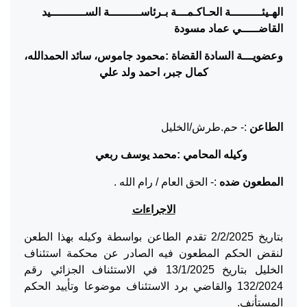
الهـيئـــــــــة الحـاكـمـــة بـرئاســـــــــة الســــــــــيد
القاضـــــي عماد مسودة
وعضويـــة السادة القضاة :محمود جاموس، سائد الحمدالله،
كمال جبر، احمد ولد علي
الطاعن
:- حم.طرش/الخليل
وكيله المحامي :محمد يوسف ربعي
المطعون ضده
:- الحق العام / رام الله .
الاجراءات
بتاريخ 2/2/2025 تقدم الطاعن بواسطة وكيله بهذا الطعن
لنقض الحكم المطعون فيه الصادر عن محكمة استئناف
الخليل بتاريخ 13/1/2025 في الاستئناف الجزائي رقم
132/2024 والقاضي برد الاستئناف موضوعا وتأييد الحكم
المستأنف.