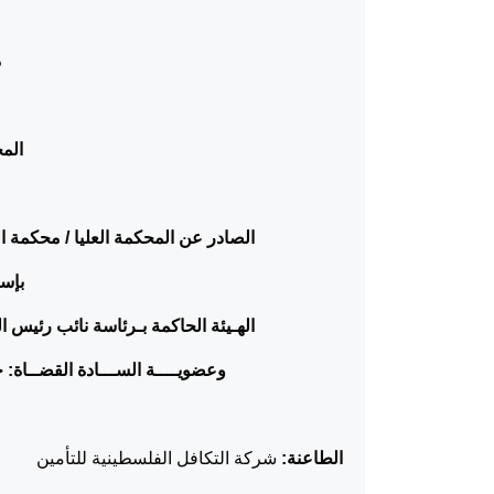
د
المح
الصادر عن المحكمة العليا / محكمة ال
بإس
الهـيئة الحاكمة بـرئاسة نائب رئيس 
وعضويــــة الســـادة القضــاة:
الطاعنة:
شركة التكافل الفلسطينية للتأمين