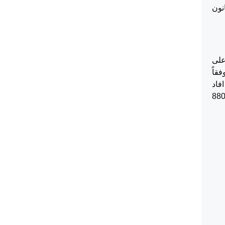
عجلة وفق أحكام المادة (160/3) من قانون
 على
قاً
فاد
الخط الأخضر هو 7800 شيكل وحيث ان قيمة الدخل المعتمد من قبل المحكمة وهو 8800