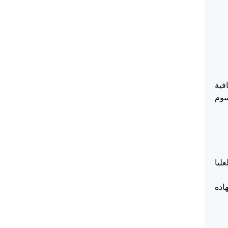
افية
رسوم
ليا
ادة