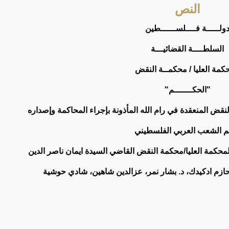
النص
ولـــــة فــــلســــــطين
السلطــــة القضائيـــة
كمة العليا / محكمــة النقض
"الحكـــــــم"
نقض المنعقدة في رام الله المأذونة بإجراء المحاكمة وإصداره
م الشعب العربي الفلسطيني
المحكمة العليا/محكمة النقض القاضي السيدة ايمان ناصر الدين
 حازم ادكيدك، د. بشار نمر، عزالدين شاهين، شادي حوشية