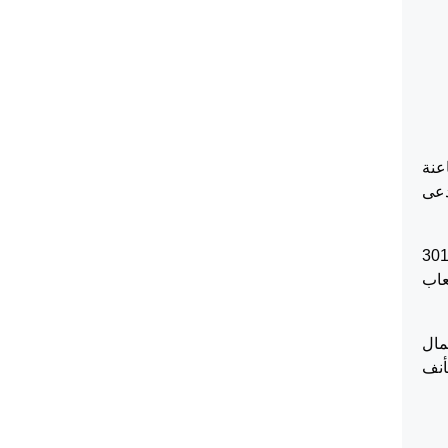
 ضد الطاعنة
مدعى
محكمة حكمها القاضي بالزام المدعى عليها بدفع 301273
تعاب
ية رقم 408/2024 وبعد استكمال
ستأنف