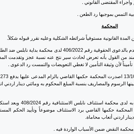
اجراء المقتضى القانوني .
المحكمة
لمدة القانونية مستوفياً شرائطه الشكلية وعليه نقرر قبوله شكلاً.
اما من حيث الموضوع، نجد بان المطعون ضده تقدم بالدعوى الحقوقية رقم 406/2022 لدى محكمة بداية نابلس
بمبلغ 115.200 شيكل على سند من القول بأنه تعرض لحادث سير نتج عنه نسبة عجز وتقدمت ال
أميناً لأن وثيقة التأمين لا تغطي التعويضات والتمست رد الدعوى .
بعد استكمال اجراءات المحاكمة وبجلسة 13/10/2024 اصدرت ال
 مع تضمينها الرسوم والمصاريف بنسبة المبلغ المحكوم به ومائتي دينار اردني ا
لم ترتض المدعى عليها بالحكم الصادر فطعنت به لدى محكمة استئناف نابلس الاستئناف
اكمة وبجلسة 15/9/2025 اصدرت المحكمة حكمها القاضي برد الاستئناف موضوعاً وتأييد الحكم الم
نار اردني أتعاب محاماة.
محكمة النقض ضمن الأسباب الواردة فيه .