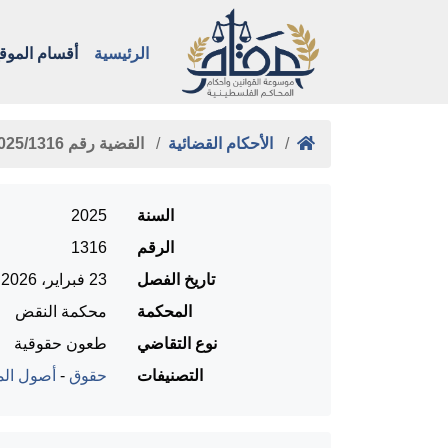
الرئيسية
أقسام الموق
الأحكام القضائية
القضية رقم ‎1316‏/‎2025‏ المنعقدة …
السنة
2025
الرقم
1316
تاريخ الفصل
23 فبراير، 2026
المحكمة
محكمة النقض
نوع التقاضي
طعون حقوقية
التصنيفات
حقوق
-
أصول المح