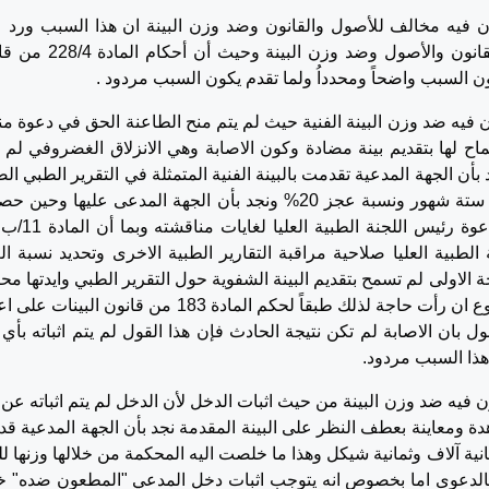
 فيه مخالف للأصول والقانون وضد وزن البينة ان هذا السبب ورد 
سبيل العموم فلم يوضح كيفية مخالفة الحكم للقانون والأصول وضد وزن الب
ن السبب واضحاً ومحدداُ ولما تقدم يكون السبب مردود .
فيه ضد وزن البينة الفنية حيث لم يتم منح الطاعنة الحق في دعوة م
سماح لها بتقديم بينة مضادة وكون الاصابة وهي الانزلاق الغضروفي لم 
 الجهة المدعية تقدمت بالبينة الفنية المتمثلة في التقرير الطبي الص
عن اللجنة الطبية العليا الذي يتضمن مدة تعطيل ستة شهور ونسبة عجز 20% ونجد بأن الجهة المدعى عليها 
بيناتها وفي البند الثاني من الاستدعاء التمست دعوة
بية لسنة 1951 منحت اللجنة الطبية العليا صلاحية مراقبة التقارير الطبية الاخرى وتحديد نسبة 
الاولى لم تسمح بتقديم البينة الشفوية حول التقرير الطبي وايدتها مح
الاستئناف كونه أمر متروك لتقدير محكمة الموضوع ان رأت حاجة لذلك طبقاً لحكم المادة 183 من قانون الب
ول بان الاصابة لم تكن نتيجة الحادث فإن هذا القول لم يتم اثباته بأي ب
هذا السبب مردود.
فيه ضد وزن البينة من حيث اثبات الدخل لأن الدخل لم يتم اثباته عن 
ة ومعاينة بعطف النظر على البينة المقدمة نجد بأن الجهة المدعية ق
انية آلاف وثمانية شيكل وهذا ما خلصت اليه المحكمة من خلالها وزنها للب
ت بالدعوى اما بخصوص انه يتوجب اثبات دخل المدعي "المطعون ضده" خ