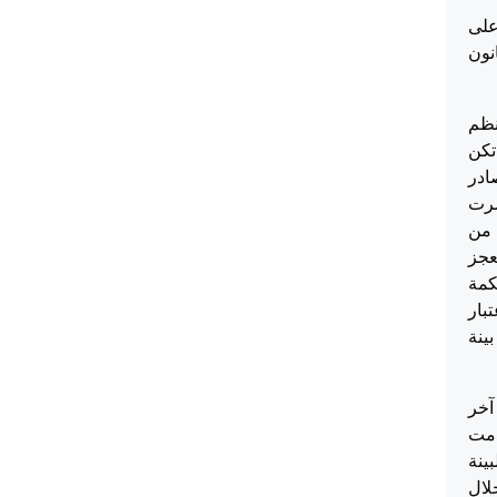
على
ينة وحيث أن أحكام المادة 228/4 من قانون
نظم
تكن
ادر
وحين حصرت
 رئيس اللجنة الطبية العليا لغايات مناقشته وبما أن المادة 11/ب من
العجز
كمة
ينات على اعتبار
ينة
آخر
دمت
ينة
لال