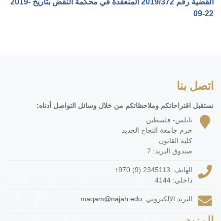
القضية رقم ‎372‏/‎2019‏ المنعقدة في محكمة النقض بتاريخ ‎2019-
09-22‏
اتصل بنا
نستقبل اقتراحاتكم وملاحظاتكم من خلال وسائل التواصل أدناه:
نابلس- فلسطين
حرم جامعة النجاح الجديد
كلية القانون
صندوق البريد: 7
الهاتف:
+970 (9) 2345113
داخلي: 4144
البريد الإلكتروني:
maqam@najah.edu
المزيد