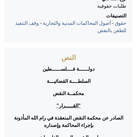
طلبات حقوقية
التصنيفات
حقوق
-
أصول المحاكمات المدنية والتجارية
-
وقف التنفيذ
للطعن بالنقض
النص
دولــــــة فــــلســــــطين
السلطــــة القضائيـــة
محكمــة النقض
"القـــــرار"
الصادر عن محكمة النقض المنعقدة في رام الله المأذونة
بإجراء المحاكمة وإصداره