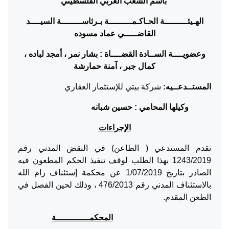
باسم الشعب العربي الفلسطيني
الهـيئـــــــــة الحـاكـمـــــــــة بـرئاســــــــة السيــــ
د
القاضـــــي عماد مسوده
وعضويــــة الســادة
القضــــاة : بشار نمر ، أمجد لباده ،
كمال جبر ، آمنة حمارشة
المستــدعــيه:
شركة بيتي للإستثمار العقاري
وكيلها المحامي : حسين شبانه
الإجراءات
تقدم المستدعي ( الطاعن) في النقض المدني رقم
1243/2019 بهذا الطلب لوقف تنفيذ الحكم المطعون فيه
الصادر بتاريخ 1/07/2019 عن محكمة إستئناف رام الله
بالاستئناف المدني رقم 476/2013 ، وذلك لحين الفصل في
الطعن المقدم.
المحكمـــــــــــــة