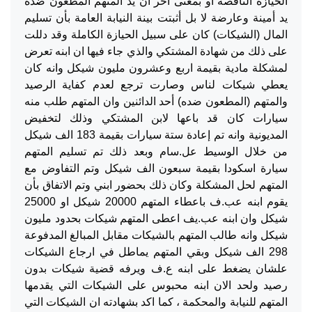
الحيازة الناقصة او بمعنى اخر ان يد المتهم المطعون ضده
يد أمينة وعارضة لا بل أثبتت بينة النيابة العامة بأن تسليم
المال (الشيكات) كان على سبيل الحيازة الكاملة وقد دللت
على ذلك من شهادة المشتكي والذي جاء فيها ان ابنه تعرض
لمشكلة مادية بقيمة اربع وعشرون مليون شيكل وانه كان
يعطي شيكات لناس وصارت ترجع لعدم كفاية الرصيد
والمتهم (المطعون ضده) أحد الدائنين وان المتهم طلب منه
سيارات كان قد باعها لابن المشتكي وذلك لتخفيض
المديونية وانه تم إعادة ستة سيارات بقيمة 183 الف شيكل
من خلال الوسيط عل.سام وبعد ذلك تم تسليم المتهم
سيارة اسكودا بقيمة سبعون الف شيكل وتم التفاوض مع
المتهم لحل المشكلة وكان ذلك بحضور ابني وتم الاتفاق بأن
يقوم ابنه عب.ف باعطاء المتهم 20000 شيكل او 25000
شيكل وان ابنه عب.يف اعطى المتهم شيكات بحدود مليون
شيكل وانه طالب المتهم بالشيكات مقابل المبالغ المدفوعة
298 الف شيكل وبقي المتهم يماطل في ارجاع الشيكات
علشان يضغط على ابنه ع.ف ويرفه قضية شيكات بدون
رصيد ولحد الان ابنه محبوس على الشيكات التي يقدمها
المتهم للنيابة والمحكمة ، كما اكد بشهادته ان الشيكات التي