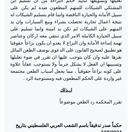
تعليلها وتسويفها لتأييد حكم البراءة من ان تسليم ابن
المشتكي الشيكات للمتهم المطعون ضده لم يكن على
سبيل الأمانة والحيازة الناقصة وانما قام بتسليم الشيكات له
نتيجة اعمال تجارية تحصلت بشراء وبيع السيارات وان يد
المتهم على الشيكات لم تكن يد امينة وانما تسليم على
سبيل الحيازة الكاملة الامر الذي تنتفي معه اركان وعناصر
تهمة إساءة الأمانة وان النزاع لا يعدو ان يكون نزاعاً حقوقيا
هو تطبيق لصحيح القانون على الدعوى بوصف الطعن الماثل
نقرها عليه وان كان يتوجب عليها ان تقرر في ضوء تعليلها
وتسبيبها ان الفعل لا يشكل جرماً ولا يستوجب عقاباً علاوة
على كونه نزاعاً حقوقياً ، مما يجعل أسباب الطعن مجتمعة
غير واردة على الحكم المطعون فيه ومستوجبة الرد .
لــذلك
تقرر المحكمة رد الطعن موضوعاً
حكماً صدر تدقيقاً باسم الشعب العربي الفلسطيني بتاريخ