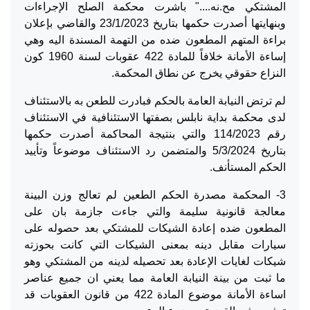
المشتكي مح.نه...." باشرت محكمة الصلح الإجراءات
وبنهايتها أصدرت حكمها بتاريخ 23/1/2023 والقاضي بإعلان
براءة المتهم المطعون ضده من التهمة المسندة اليه وهي
إساءة الأمانة خلافاً للمادة 422 عقوبات لسنة 1960 كون
النزاع حقوقي يخرج عن نطاق المحكمة.
لم ترتض النيابة العامة بالحكم فبادرت للطعن به بالاستئناف
لدى محكمة بداية نابلس بصفتها الاستئنافية في الاستئناف
رقم 114/2023 والتي بنتيجة المحاكمة أصدرت حكمها
بتاريخ 5/3/2024 والمتضمن رد الاستئناف موضوعاً وتأييد
الحكم المستأنف.
3- المحكمة مصدرة الحكم الطعين لم تعالج وزن البينة
معالجة قانونية سليمة والتي جاءت جازمة بان على
المطعون ضده إعادة الشيكات للمشتكي بعد حصوله على
سيارات مقابل دينه بمعنى الشيكات التي كانت بحوزته
شيكات لغايات الإعادة بعد تحصيله لدينه من المشتكي وهو
ما ثبت من بينة النيابة العامة مما يعني ان جميع عناصر
اساءة الأمانة موضوع المادة 422 من قانون العقوبات قد