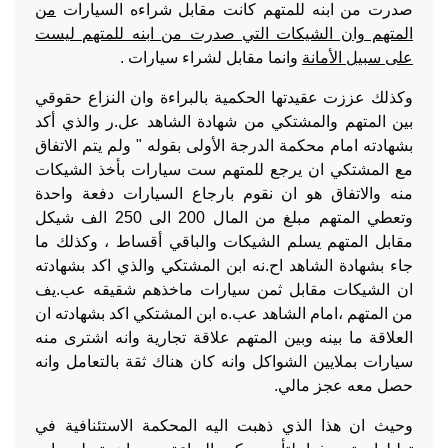
صدرت من ابنه للمتهم كانت مقابل شراءه السيارات
من
المتهم وان الشيكات التي صدرت من ابنه للمتهم ليست
على سبيل الأمانة
وانما مقابل لشراء سيارات .
وكذلك عززت عقيدتها الحكمية بالبراءة وان النزاع حقوقي
بين المتهم والمشتكي من شهادة الشاهد عل.ر والذي أكد
بشهادته امام محكمة الدرجة الأولى بقوله " ولم يتم الاتفاق
مع المشتكي ان يرجع للمتهم ست سيارات بأخذ الشيكات
منه والاتفاق هو ان نقوم بارجاع السيارات دفعة واحدة
وتعطي المتهم مبلغ من المال 200 الى 250 الف شيكل
مقابل المتهم يسلم الشيكات والباقي أقساط ، وكذلك ما
جاء بشهادة الشاهد اح.نه ابن المشتكي والذي اكد بشهادته
ان الشيكات مقابل ثمن سيارات ماخذهم شقيقه عب.يف
من المتهم ،امام الشاهد عب.ه ابن المشتكي اكد بشهادته ان
العلاقة ما بينه وبين المتهم علاقة تجارية وانه اشترى منه
سيارات بملايين الشواكل وانه كان هناك ثقة بالتعامل وانه
حصل معه عجز مالي.
وحيث ان هذا الذي ذهبت اليه المحكمة الاستئنافية في