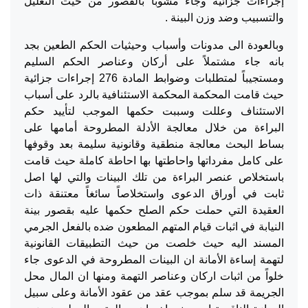
إجراءات جزائية وجاء مشوباً بالقصور من حيث التعليل
والتسبيب وضد وزن البينة .
وبالعودة الى مدونات وأسباب وحيثيات الحكم الطعين بجد
بانه جاء مشتملاً على أركان وعناصر الحكم السليم
ومستجيباً لمتطلبات وضوابط المادة 276 إجراءات جزائية
حيث قامت المحكمة المحكمة الاستئنافية بالرد على أسباب
الاستئناف وعللت وسببت حكمها الموجب لتأييد حكم
البراءة من خلال معالجة الأدلة المطروحة أمامها على
بساط البحث معالجة منطقية وقانونية سليمة بعد وقوفها
على كامل مفرداتها واحاطتها بها احاطة كاملة حيث قامت
باستخلاص عنصر البراءة من تلك البينات والتي لها اصل
ثابت في أوراق الدعوى واستخلاصاً سائغاً معتنقة ذات
العقيدة التي حملت حكم الصلح حكمها عليه بقصور بينة
النيابة في اثبات قيام المتهم المطعون ضده بالفعل الجرمي
المسند اليه حيث خلصت من حيث التطبيقات القانونية
لتهمة إساءة الأمانة ان البينات المطروحة في الدعوى جاء
خلواً من اثبات اركان وعناصر التهمة ومنها ان المال محل
الجريمة قد سلم بموجب عقد من عقود الأمانة وعلى سبيل