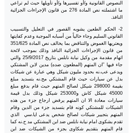
النصوص القانونية و/أو تفسيرها و/أو تأويلها حيث لم تراعي
ما اشتملته نص المادة 276 من قانون الإجراءات الجزائية
النافذ.
2- الحكم الطعين يشوبه القصور في التعليل والتسبيب
القانوني السليم وجاء خالياً من أسبابه الموجبة وعدم كفايتها
ويعتريها الغموض والتناقض بما يخالف نص المادة 351/625
من قانون الإجراءات الجزائية النافذ وذلك بموجب لائحة
اتهام مقدمة من وكيل نيابة نابلس بتاريخ 25/9/2017 والتي
جاء فيها "ان المتهم (المطعون ضده) مدين لابن المشتكي
ويدعى عب.نه بحدود مليون شيكل وهي عبارة عن شيكات
بدل عن سيارات حيث قام المشتكي مح.نه بتسديد مبلغ
بقيمة 298000 شيكل لصالح المتهم حيث قام بدفع مبلغ
45000 شيكل كاش و253000 شيكل وذلك بدل قيمة
سيارات معادة الا ان المتهم يرفض ارجاع جزء من هذه
الشيكات للمشتكي كونه قام بتسديد جزء من الدين وقام
المتهم بتجيير شيكات لصالح شخص يدعى ايا.سي الذي
تقدم بشكوى امام نيابة نابلس ضد ابن المشتكي مد ح.نه كما
قام المتهم بتقديم شكاوى بجزء من الشيكات ضد ابن