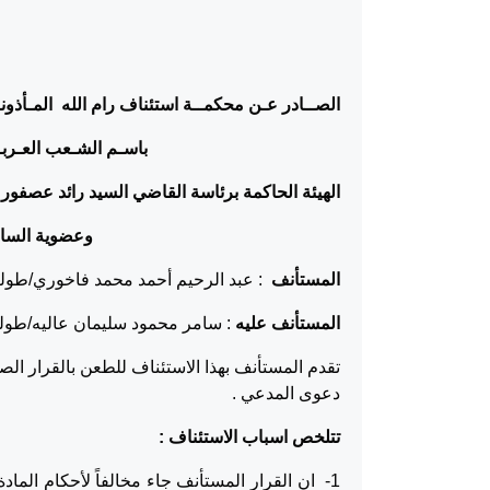
الصــادر عـن محكمــة استئناف رام الله المـأذونـ
باسـم الشـعب العـربـي الف
الهيئة الحاكمة برئاسة القاضي السيد رائد عصفور
وعضوية الساد
المستأنف
: عبد الرحيم أحمد محمد ف
المستأنف عليه
: سامر محمود سليمان عاليه/طول
دعوى المدعي .
تتلخص اسباب الاستئناف :