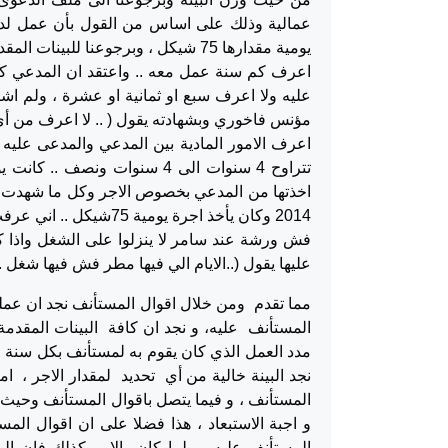
يومية مقدارها 75 شيكل ، وبرجوعنا ل
عليه ولا اعرف سبع او ثمانية او عشرة ، ولم اشاه
مؤنس فاخوري وبشهادته يقول ( .. لا اعرف من أي 
اعرف الامور المادية بين المدعي والمدعى عليه 
فش ورشة عند سامر لا ينزلوا على الشغل واذا ك
عليها يقول (..الايام الي فيها مطر فش فيها شغل
مما تقدم ومن خلال اقوال المستأنف نجد ان عم
المستأنف عليه، و نجد ان كافة البينات المقد
مدد العمل الذي كان يقوم به لمستأنف بكل سنة ا
نجد البينة خالية من أي تحديد لمقدار الاجر ، ام
المستأنف ، و فيما يتصل باقوال المستأنف وحيث 
و اجبة الاستبعاد ، هذا فضلا على ان اقوال ا
المستأنف عليه ، ولما كان الامر كذلك فان ال