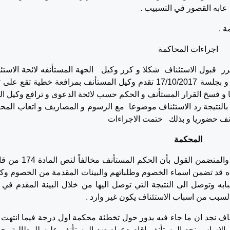
ابه القصور في التسبيب .
اجراءات المحاكمة
محاكمة الجاريـة علنا وبجلسة 5/9/2017 تقرر قبول الاستئناف شكلا و كرر وكيل الجهة المستأنفه لائحة الاس
بينما انكر وكيل المستأنف عليه لائحة الاستئناف و بجلسة 17/10/2017 تقدم وكيل المستأنف بمرافعة خطية تقع ع
و فسخ القرار المستأنف و الحكم حسب لائحة الدعوى و ترافع وكيل ال
 بالنتيجة رد الاستئناف موضوعا مع الرسوم و المصاريف و اتعاب المحا
المحكمة
بخصوص السبب الاول من اسباب هذا الاستئناف والمتضمن القول بأن الحكم 
ده قد تضمن اسماء الخصوم وطلباتهم والبينات المقدمة من الخصوم وك
به وتوصل الى النتيجة التي توصل اليها من خلال البينة المقدم في 
السبب من اسباب الاستئناف يكون غير وارد .
ناف نجد ان ما جاء فيه يدور حول تخطئة محكمة اول درجة فيما انتهت ا
الاساس نجد المستأنف اقام دعواه ضد المستأنف عليه للمطالبة بح