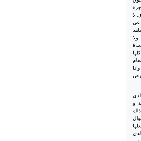
يه من الفترة الممتدة من 1/1/2009 وحتى نهاية شهر 8 لعام 2013 بأجرة
. لا
مع المدعى
اهد
ولا
مدة
ي كلها
(.. اشتغل عنده منذ العام 2009 لغاية العام
يعطل واذا
ترض
لدى
 او
ذلك
وال
لها
لدى
اجب