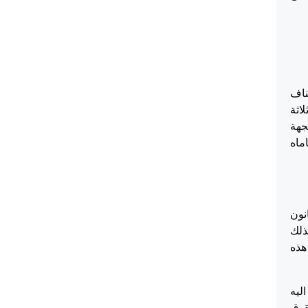
تئناف
لى ثلاثة
جهة
ماه
المستأنف مخالفاً لنص المادة 174 من قانون
ذلك
هذه
ليه
قوق