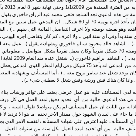
عمالية وذلك على اساس من القول بأن عمل لد
لبينات المقدمة في هذه الدعوى نجد الشاهد فتحي محمد عبد الرزاق فاخوري يقول (.
اعرف كم سنة عمل معه .. واعتقد ان المدعي كان يأخذ اجرة يومية 70 او 80 شيكل .. ان المدعي عمل سنين 
ده وهو يقبضه يوميته ولا اعرف التفاصيل المالية التي بينهم .. ) ، الش
سنة بدأ وفي أي سنة انهى .. ولا اعرف كم كان يتقاضى اجره اليومي .. 
..) ، الشاهد خالد محمود سالم فاخوري وبشهادته يقول (.. عمل معه ل
تتراوح 4 سنوات الى 4 سنوات ونصف .. كانت يوميته 70 شيكل تقريباً وكان يعمل تقريباً بشكل متواصل .. معلومات
اخذتها من المدعي بخصوص الاجر وكل ما شهدت به .. ) ، الشاهد ابراهيم فاخوري 
2014 وكان يأخذ اجرة يومية 75شيكل .. اني عرفت من المدعي انه يأخذ 75 شيكل وفي ايام المطر القوي المدعي 
ان يوجد شغل عند سامر بروح معه ..) ، أما المستأنف وبشهادته المع
 .. واذا كان هناك فش ورشة وفش شغل لا يعطيني شيء ..) .
له لدى المستأنف عليه هو عمل عرضي يعتمد على توافر ورشات بناء 
مة في هذه الدعوى خالية من أي تحديد دقيق لمدد العمل في كل ورشة
ذ انه من الثابت ان عمل المستأنف لم يكن متواصلا طوال السنة ، و ك
ا ما جاء على لسان الشهود حول مقدار الاجر نجده ما هو الا ترديد لا ق
ان المستأنف عليه اعترض على شهادة المستأنف لنفسه الامر الذي يجع
لمستأنف خالية من أي تحديد لمدد العمل بكل سنة من سنوات العمل 
مستأنف يكون قد اخفق اثبات مدة العمل وكذلك الاجر وحيث انًه و