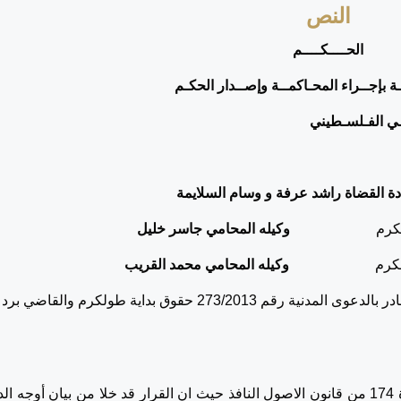
النص
الحــــكــــم
ة بإجــراء المحـاكمــة وإصــدار الحكـم
ـلسـطيني
ة القضاة راشد عرفة و وسام السلايمة
اخوري/طولكرم
وكيله المحامي
جاسر خليل
كرم
وكيله المحامي محمد القريب
تقدم المستأنف بهذا الاستئناف للطعن بالقرار الصادر بالدعوى المدنية رقم 273/2013 حقوق بداية طولكرم والقاضي برد
1- ان القرار المستأنف جاء مخالفاً لأحكام المادة 174 من قانون الاصول النافذ حيث ان القرار قد خلا من بيان أوجه 