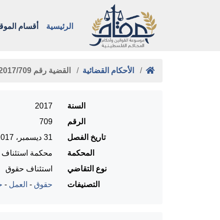
الرئيسية
أقسام الموق
الأحكام القضائية
القضية رقم ‎709‏/‎2017‏ المنعقدة …
السنة
2017
الرقم
709
تاريخ الفصل
31 ديسمبر، 2017
المحكمة
محكمة استئناف را
نوع التقاضي
استئناف حقوق
التصنيفات
حقوق
-
العمل
-
ح