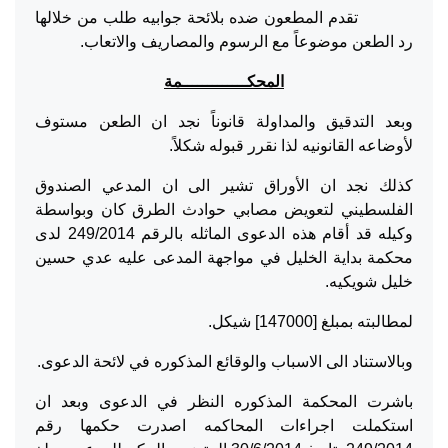
تقدم المطعون ضده بلائحة جوابيه طلب من خلالها
رد الطعن موضوعاً مع الرسوم والمصاريف والاتعاب.
المحكـــــــــــــمة
وبعد التدقيق والمداولة قانوناً نجد ان الطعن مستوف
لأوضاعه القانونيه لذا نقرر قبوله شكلاً.
كذلك نجد ان الأوراق تشير الى ان المدعي الصندوق
الفلسطيني لتعويض مصابي حوادث الطرق كان وبواسطة
وكيله قد أقام هذه الدعوى الماثله بالرقم 249/2014 لدى
محكمة بداية الخليل في مواجهة المدعى عليه عدي حسين
خليل شويكيه.
لمطالبته بمبلغ [147000] شيكل.
وبالاستناد الى الاسباب والوقائع المذكوره في لائحة الدعوى.
باشرت المحكمة المذكوره النظر في الدعوى وبعد ان
استكملت اجراءات المحاكمه اصدرت حكمها رقم