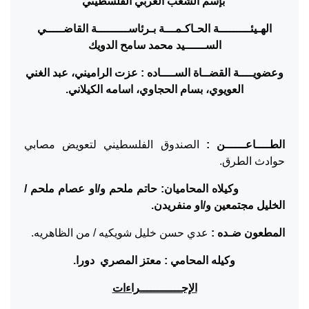
بإسم الشعب العربي الفلسطيني
الهـيئـــــــــة الحـاكـمـــة بـرئاســـــــــة القاضـــــي
الســــــيد
محمد سامح الدويك
وعضويــــة القضــاة الســــاده :
عزت الراميني، عبد الغني
العويوي، بسام الحجاوي، اسامه الكيلاني.
الطــــاعــــــن :
الصندوق الفلسطيني لتعويض مصابي
حوادث الطرق.
وكيلاه المحاميان: حاتم ملحم و/او عصام ملحم /
الخليل مجتمعين و/او منفريدن.
المطعون ضـده :
عدي حسن خليل شويكيه / من الظاهريه.
وكيله المحامي : معتز المصري دورا.
الإجــــــــــــراءات