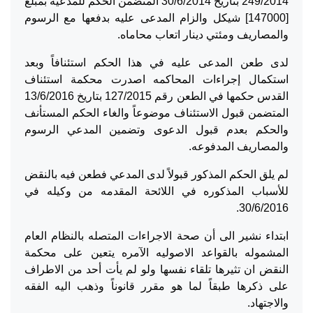
249/2014 بتاريخ 30/6/2014 المتضمن الحكم للمدعيه بمبلغ
[147000] شيكل والزام المدعى عليه بدفعها مع الرسوم
والمصاريف ومئتي دينار اتعاب محاماه.
لدى طعن المدعى عليه في هذا الحكم استئنافاً وبعد
استكمال إجراءات المحاكمه اصدرت محكمة استئناف
القدس حكمها في الطعن رقم 127/2015 بتاريخ 13/6/2016
المتضمن قبول الاستئناف موضوعاً والغاء الحكم المستأنف
والحكم بعدم قبول الدعوى وتضمين المدعي الرسوم
والمصاريف المدفوعه.
لم يلق الحكم المذكور قبولاً لدى المدعي فطعن فيه بالنقض
للأسباب المذكوره في اللائحة المقدمه من وكيله في
30/6/2016.
ابتداء نشير الى أن صحة الاجراءات المتصله بالنظام العام
المشموله بالقواعد الاصوليه الآمره يتعين على محكمة
النقض ان تثيرها تلقاء نفسها ولو لم يأت أحد من الاطراف
على ذكرها طبقاً لما هو مقرر قانوناً وذهب اليه الفقه
والاجتهاد.