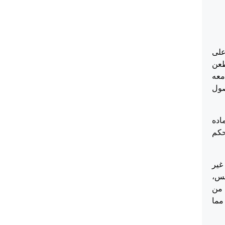
على
حة الطعن
مر الذي يستتبع معه
م الماده 207/1 من قانون اصول
اده
حكم
غير
لس،
وليس لقلم محكمة الاستئناف المختصه أي قلم محكمة استئناف رام الله، على خلاف ما قضت به احكام الماده 207/1 من
مما