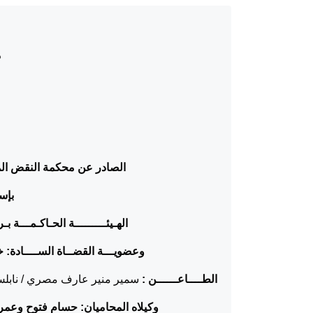
د
الصادر عن محكمة النقض المن
بإسم
الهـيئـــــــــة الحـاكـمـــة ب
وعضويـــة القضــاة الســــادة:
خل
الطــــاعــــــن :
سمير منير عارف مصري / نابل
وكيلاه المحاميان: حسام فتوح وعمر 