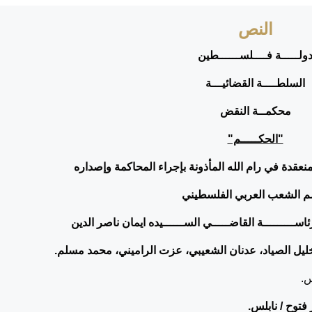
النص
ولـــــة فــــلســــــطين
السلطــــة القضائيـــة
محكمــة النقض
"الحكـــــم"
عقدة في رام الله المأذونة بإجراء المحاكمة وإصداره
 الشعب العربي الفلسطيني
ـرئاســـــــــة القاضـــــي الســــــيده ايمان ناصر الدين
يل الصياد، عدنان الشعيبي، عزت الراميني، محمد مسلم.
س.
فتوح / نابلس.