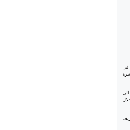
ن بتاريخ 20/1/2019، لنقض الحكم الصادر عن محكمة استئناف رام الله بتاريخ 13/12/2018، في
عشرة
الى
لال
ريف