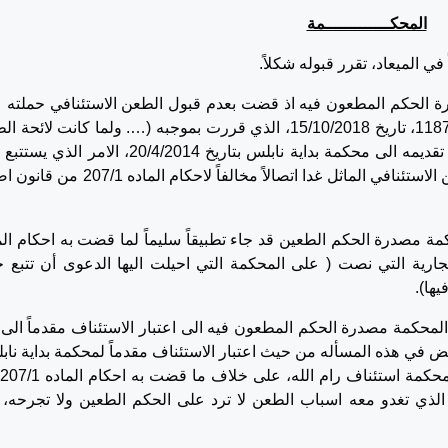
المحكـــــــــــــمة
الميعاد، تقرر قبوله شكلاً.
حكم المطعون فيه اذ قضت بعدم قبول الطعن الاستئنافي حملته 
اتباع ما جاء في حكم محكمة النقض رقم 1187/2016، تاريخ 15/10/2018، الذي قررت بموجبه (…. ولما كانت لائ
الاستئنافي تشير الى ان الطعن الاستئنافي جرى تقديمه الى محكمة بداية نابلس بتاريخ 20/4/2014، الا
القول بأن اتصال محكمة استئناف رام الله بالطعن الاستئنافي الماثل غدا اتصالاً مخالفاً لاحكا
درة الحكم الطعين قد جاء تطبيقاً سليماً لما قضت به احكام الم
التجارية التي نصت ( على المحكمة التي احيلت اليها الدعوى أن تتبع 
ها).
مة مصدرة الحكم المطعون فيه الى اعتبار الاستئناف مقدماً الى 
 في هذه المسأله من حيث اعتبار الاستئناف مقدماً لمحكمة بداية ناب
 الذي تغدو معه اسباب الطعن لا ترد على الحكم الطعين ولا تجرحه، 