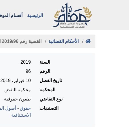
الرئيسية
أقسام الموق
الأحكام القضائية
القضية رقم ‎96‏/‎2019‏ المنعقدة …
السنة
2019
الرقم
96
تاريخ الفصل
10 فبراير، 2019
المحكمة
محكمة النقض
نوع التقاضي
طعون حقوقية
التصنيفات
حقوق
-
أصول المح
الاستئنافية