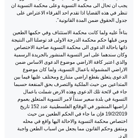
يجب ان تحال الى محكمة التسوية وعلى محكمة التسوية ان
تنظر في هذه القضايا اذا تقدم احد الفرقاء الاعتراض على
جدول الحقوق ضمن المدة القانونية".
بناءاً عليه ولما كانت محكمة الاستئناف وفي حكمها الطعين
ومن قبلها حكم محكمة الدرجة الاولى قد توصلتا الى النتيجة
ذاتها باحالة الدعوى الى محكمة التسوية صاحبة الاختصاص
وكان سندهما على امر التسوية المنشور بالجريدة الرسمية
والذي اعتبر كافة الاراضي موضوع الدعوى الاساس ضمن
الاراضي المشمولة باعمال التسوية، ولما كان موضوع
الدعوى يتعلق بقطع اراضي متنازع ومختلف عليها فيما بين
المتداعين من حيث الملكية والتصرف بحق المنفعة حسبما
جاء في لائحة تلك الدعوى وهذه الارض شملت باعمال
التسوية في بلدة سعير سنداً لامر التسوية المتعلق بعموم
اراضيها المنشور في الوقائع الفلسطينية عدد 152 تاريخ
19/2/2019 فإن ما جاء في الحكم الطعين من حيث
اختصاص محكمة التسوية والاحالة اليها واقع في محله
ومتفق وحكم القانون مما يجعل من اسباب الطعن واجبة
الرد.