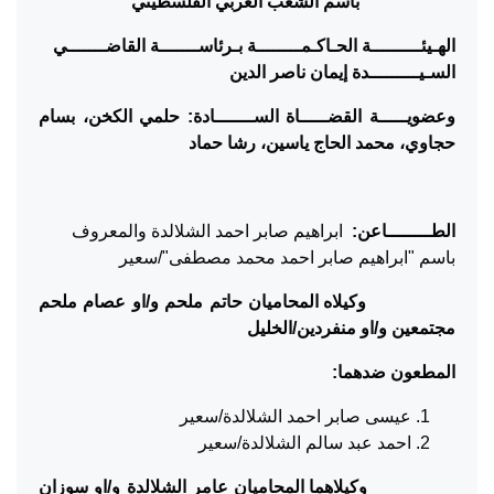
باسم الشعب العربي الفلسطيني
الهـيئـــــــــة الحـاكـمــــــــة بـرئاســـــــة القاضـــــــي
السـيـــــــــدة إيمان ناصر الدين
وعضويـــــة القضـــــاة الســـــــادة: حلمي الكخن، بسام
حجاوي، محمد الحاج ياسين، رشا حماد
الطــــــــاعن:
ابراهيم صابر احمد الشلالدة والمعروف
باسم "ابراهيم صابر احمد محمد مصطفى"/سعير
وكيلاه المحاميان حاتم ملحم و/او عصام ملحم
مجتمعين و/او منفردين/الخليل
المطعون ضدهما:
عيسى صابر احمد الشلالدة/سعير
احمد عبد سالم الشلالدة/سعير
وكيلاهما المحاميان عامر الشلالدة و/او سوزان