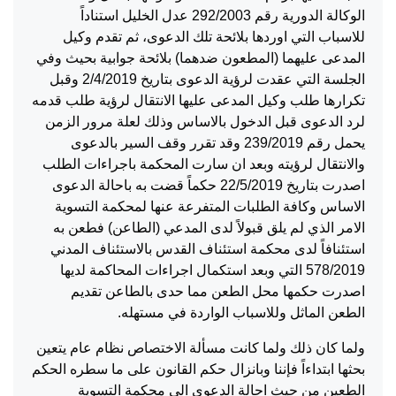
الوكالة الدورية رقم 292/2003 عدل الخليل استناداً
للاسباب التي اوردها بلائحة تلك الدعوى، ثم تقدم وكيل
المدعى عليهما (المطعون ضدهما) بلائحة جوابية بحيث وفي
الجلسة التي عقدت لرؤية الدعوى بتاريخ 2/4/2019 وقبل
تكرارها طلب وكيل المدعى عليها الانتقال لرؤية طلب قدمه
لرد الدعوى قبل الدخول بالاساس وذلك لعلة مرور الزمن
يحمل رقم 239/2019 وقد تقرر وقف السير بالدعوى
والانتقال لرؤيته وبعد ان سارت المحكمة باجراءات الطلب
اصدرت بتاريخ 22/5/2019 حكماً قضت به باحالة الدعوى
الاساس وكافة الطلبات المتفرعة عنها لمحكمة التسوية
الامر الذي لم يلق قبولاً لدى المدعي (الطاعن) فطعن به
استئنافاً لدى محكمة استئناف القدس بالاستئناف المدني
578/2019 التي وبعد استكمال اجراءات المحاكمة لديها
اصدرت حكمها محل الطعن مما حدى بالطاعن تقديم
الطعن الماثل وللاسباب الواردة في مستهله.
ولما كان ذلك ولما كانت مسألة الاختصاص نظام عام يتعين
بحثها ابتداءاً فإننا وبانزال حكم القانون على ما سطره الحكم
الطعين من حيث احالة الدعوى الى محكمة التسوية