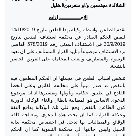
الشلالدة مجتمعين و/او منفردين/الخليل
الإجـــــــــــــراءات
تقدم الطاعن بواسطة وكيله بهذا الطعن بتاريخ 14/10/2019
لنقض الحكم الصادر عن محكمة استئناف القدس بتاريخ
30/9/2019 في الاستئناف المدني رقم 578/2019 القاضي
برد الاستئناف موضوعاً وتأييد القرار المستأنف على ان تعود
الرسوم والمصاريف واتعاب المحاماة على الفريق الخاسر
بالنتيجة.
تتلخص اسباب الطعن في مجملها ان الحكم المطعون فيه
بالنقض قد صدر مبنياً على مخالفة القانون وعلى الخطأ
الفادح في تطبيق احكامه وتأويلها وتفسيرها اذ ان موضوع
الدعوى الاساس هو المطالبة بابطال والغاء الوكالة الدورية
كون الطاعن بالنقض وقع على تلك الوكالة بدافع الثقة
وعلاقة القرابة كما ان بحث هذه الدعوى ومعالجة كافة
الوقائع والمطالبات بها تدخل في اختصاص محكمة بداية
الخليل وليس احالتها الى محكمة التسوية كما ان الحكم