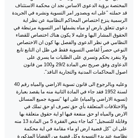
المختصة برؤية الدعوى الاساس نجد ان محكمة الاستئناف
قد حملته "على انه وبصدور امر التسوية ونشره في الجريدة
الرسمية ينزع اختصاص المحاكم النظامية عن نظر اية
دعوى تتعلق بارض او مياه يشملها امر التسوية مرتبطة في
الحقوق المشار اليها وعليه لا يكون هناك اختصاص للقضاء
النظامي في نظر الدعوى والفصل بها كون ان الاختصاص
النوعي حصراً لقاضي التسوية فقط في ظل ان التابع تابع
ولا ينفرد بحكم وتسري على الطلبات ما يسري على
الدعاوى وفق صريح نص المادة 29/2 و100 من قانون
اصول المحاكمات المدنية والتجارية النافذ".
وعليه وبالرجوع الى قانون تسوية الاراضي والمياه رقم 40
لسنة 1952 فقد جاء في المادة الثانية منه ما يقصد بعبارة
(تسوية الاراضي والمياه) على انها "تسوية جميع المسائل
والاختلافات المتعلقة بأي حق تصرف او حق تملك في
الارض والمياه او حق منفعة فيها او اية حقوق متعلقة بها
وقابلة للتسجيل" كما جاء بنص الفقرة 5 من المادة 13 منه
على ان "كل قضية ارض او ماء مقامة في اية محكمة
نظامية عند بدء التسوية وكل قضية من القضايا المذكورة