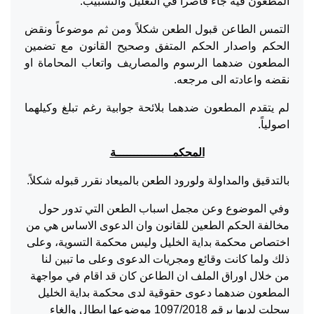
المطعون فيه جاء قاصراً في التعليل والتسبيب.
التمس الطاعن قبول الطعن شكلاً ومن ثم موضوعاً ونقض
الحكم واصدار الحكم المتفق وصحيح القانون مع تضمين
المطعون ضدهما الرسوم والمصاريف واتعاب المحاماة او
نقضه واعادته الى مرجعه.
لم يتقدم المطعون ضدهما بلائحة جوابية رغم تبلغ وكيلهما
اصولياً.
المحكمــــــــــــــــة
بالتدقيق والمداولة ولورود الطعن بالميعاد نقرر قبوله شكلاً.
وفي الموضوع وعن مجمل اسباب الطعن التي تدور حول
مخالفة الحكم الطعين للقانون وان الدعوى الاساس هي من
اختصاص محكمة بداية الخليل وليس محكمة التسوية، وعلى
ذلك ولما كانت وقائع ومجريات الدعوى وعلى ما تبين لنا
من خلال اوراق الملف ان الطاعن كان قد اقام في مواجهة
المطعون ضدهما دعوى حقوقية لدى محكمة بداية الخليل
سجلت لديها برقم 1097/2018 موضوعها ابطال والغاء