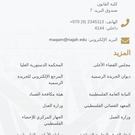
كلية القانون
صندوق البريد: 7
الهاتف:
+970 (9) 2345113
داخلي: 4144
البريد الإلكتروني:
maqam@najah.edu
المزيد
مجلس القضاء الأعلى
المحكمة الدستورية العليا
ديوان الجريدة الرسمية
المرجع الإلكتروني للجريدة
الرسمية
النيابة العامة الفلسطينية
هيئة مكافحة الفساد
المعهد القضائي الفلسطيني
وزارة العدل
وزارة العمل
الجهاز المركزي للإحصاء
الفلسطيني
اتحاد الغرف التجارية الصناعية
سلطة الأراضي الفلسطينية