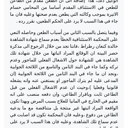
الوكيل ذلك، هذا إضافة الى ان الطعن مقدم من الطاعن
للطعن في الاستئناف المقدم أساسا من المحامي حسام
الاتيرة بموجب وكالته التي يطعن بعدم صحتها وعليه فان ما
جاء في هذا السبب لا يرد على الحكم الطعين، نقرر رده .
وفيما يتصل بالسبب الثاني من أسباب الطعن وحاصله النعي
على المحكمة الاستئنافية الخطأ بعدم سماع شهادة الشاهدة
خالدة كنعان رطراط ،فاننا نجد من خلال الرجوع الى مذكرة
حصر البينة ان الوقائع المراد اثباتها من خلال شهادة تلك
الشاهدة هي للشهادة حول الاشغال الفعلي للماجور وعدم
تركه وكما جاء في البند الثامن والتاسع من اللائحة الجوابية
،ونجد ان ما جاء في البند الثامن من اللائحة الجوابية (ان
المدعى عليه لم يترك الماجور او يستغني عنه وانه يشغله
قانونيا وفعليا )،وحيث ان عدم الاشغال الفعلي من قبل
الطاعن ثابت وباقرار الطاعن، وان دفعه منصب على انه
مقيم في الخارج في المانيا للعلاج بسبب المرض وبهذا تكون
الواقعة المراد اثبتها غير منتجة بل متناقضة مع ما يدعيه
الطاعن من دفوع ،وعليه فان المحكمة تكون قد اصابت في
عدم سماع تلك الشاهدة، وعليه فان هذا السبب لا يرد على