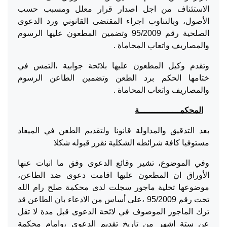
الاستئناف من اجل اصدار قرار معلل ومسبب حسب
الأصول، وبالتناوب اجراء المقتضى القانوني ورد الدعوى
الصلحية رقم 95/2009 وتضمين المطعون عليها الرسوم
والمصاريف واتعاب المحاماة .
وتقدم وكيل المطعون عليها بلائحة جوابية ،التمس في
ختامها الحكم برد الطعن وتضمين الطاعن الرسوم
والمصاريف واتعاب المحاماة .
المحكمــــــــــــــــة
بعد التدقيق والمداولة قانونا ولتقديم الطعن في الميعاد
مستوفيا كافة شرائطه الشكلية نقرر قبوله شكلا
وفي الموضوع، تشير وقائع الدعوى وفق ما انبات عنها
الأوراق ان المطعون عليها اقامت دعوى ضد الطاعن،
موضوعها تخلية ماجور سجلت لدى محكمة صلح رام الله
تحت رقم 95/2009 ،على أساس من الادعاء بان الطاعن قد
ترك الماجور الموصوف في لائحة الدعوى قبل مدة لا تقل
عن ستة اشهر من تاريخ تقديم الدعوى ،وامام محكمة