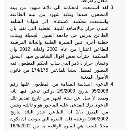
كنعان رطراط.
لقد استمعت المحكمة الى ثلاثة شهود من بينة
المطعون ضدها وثلاثة شهود من بينة الطاعنة
واستمعت محكمة الاستئناف الى شهادة الشاهد
غسان جرار ،بالإضافة للبينة الخطية التي تفيد بان
الطاعن يدرس في جامعة الفنون الجميلة وبينات
خطية أخرى تبين السيرة الطبية والحالة المرضية
للطاعن اعتبارا من عام 2002 ولغاية 2012 وان
المحكمة اجتزأت بعض اقوال الشاهدين سهى اسحق
وغسان جرار ،الامر الذي شاب الحكم المطعون فيه
القصور المبطل سندا للمادتين 174/175 من قانون
الأصول المدنية
الدعوى السابقة المقامة من المطعون عليها رقم
95/2008 بتاريخ 2/9/2009 ،والتي تدعي فيها بانه
وبمدة لا تقل عن ستة اشهر من تاريخ تقديم تلك
الدعوى ترك المدعى عليه الماجور هو وعائلته ويتبين
من المبرز ن/1 ان الطاعن غادر البلاد بتاريخ
16/6/2002 ،وعليه فان الفترة التي يتوجب ان تكون
محلا للبحث هي الفترة الواقعة ما بين 16/6/2002