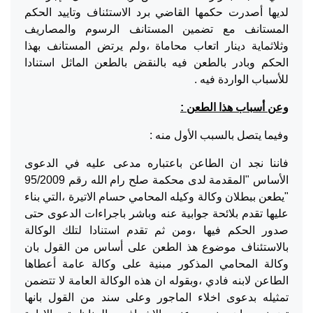
لديها أصدرت حكمها القاضي برد الاستئناف وتاييد الحكم
المستانف مع تضمين المستانف الرسوم والمصاريف
وثلاثماية دينار اتعاب محاماة ،ولم يرتض المستانف بهذا
الحكم وبادر بالطعن فيه بالنقض بالطعن الماثل استنادا
للأسباب الواردة فيه .
وعن أسباب هذا الطعن :
وفيما يتصل بالسبب الأول منه :
فاننا نجد ان الطاعن باعتباره مدعى عليه في الدعوى
الأساس "المقدمة لدى محكمة صلح رام الله رقم 95/2009
"يطعن ببطلان وكالة وكيله المحامي حسام الاتيرة ،التي بناء
عليها تقدم بلائحة جوابية عنه وباشر باجراءات الدعوى حتى
صدور الحكم فيها ،ومن ثم تقدم استنادا لتلك الوكالة
بالاستئناف موضوع هذ الطعن على أساس من القول بان
وكالة المحامي المذكور مبنية على وكالة عامة أعطاها
الطاعن لابنه فادي ،وبقوله ان هذه الوكالة العامة لا تتضمن
تمثيله بدعوى اخلاء الماجور وعلى سند من القول بانها