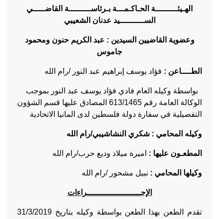
الهـيئـــــــــة الحـاكـمـــة بـرئاســـــــــة القاضـــــي
الســــــــــيد عدنان الشعيبي
وعضوية القاضيين السيدين : عبد الكريم حنون ومحمود
جاموس
الطــــاعن :
فؤاد يوسف إبراهيم عبد النور /رام الله
بواسطة وكيله العام فادي فؤاد يوسف عبد النور بموجب
الوكالة العامة رقم 613/1465 المصادق عليها قسم الشؤون
التفصيلية في سفارة دولة فلسطين لدى المانيا الاتحادية
وكيله المحامي : شكري النشاشيبي/رام الله
المطعـون عليها :
اميرة ميلاد وديع حرب/رام الله
وكيلها المحامي :
نبيل مشحور /رام الله
الإجــــــــــــــــــــــراءات
تقدم الطعن بهذا الطعن بواسطة وكيله بتاريخ 31/3/2019