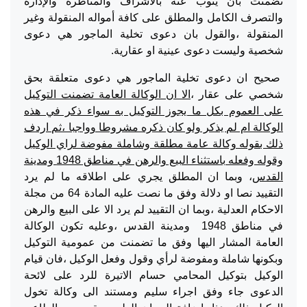
تضمنت بان ينوب عنه بالاشراف والمناظرة والإدارة
والتصرف الكامل والمطلق على كافة أمواله المنقولة وغير
المنقولة ،والقول بان دعوى تخلية الماجور هي دعوى
شخصية وليست دعوى عينية او عقارية.
صحيح ان دعوى تخلية الماجور هي دعوى متعلقة بحق
شخصي على عقار ،
الا ان الوكالة العامة تضمنت التوكيل
على العموم بكل ما يجوز التوكيل به سواء ذكر في هذه
الوكالة ام لم يذكر ولو كان ذكره مشروطا وواجبا ،ثم اردف
ذلك بقوله وكالة عامة مطلقة وشاملة مفوضة لراي الوكيل
وقوله وفعله باستثناء البيع والرهن في مناطق 1948 ومدينة
القدس
، وبما ان المطلق يجري على اطلاقه ما لم يرد
التقييد نصا او دلالة وفق ما نصت عليه المادة 64 من مجلة
الاحكام العدلية ،وبما ان التقييد لم يرد الا على البيع والرهن
في مناطق 1948 ومدينة القدس ،وعليه تكون الوكالة
العامة المشار اليها وفق ما تضمنت من عمومية التوكيل
وبكونها شاملة ومفوضة لرأي وقول وفعل الوكيل ،فان قيام
الوكيل بتوكيل المحامي حسام الاتيرة للرد على لائحة
الدعوى جاء وفق اجراء سليم ومستند الى وكالة تخول