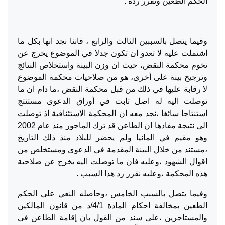
الحكم الطعين ونقرر رده .
وفيما يتصل بالسببين الثالث والرابع ، فاننا نجد انها بكل ما
اشتملت عليه لا تعدو ان تكون جدلا في الموضوع يخرج عن
تخوم محكمة النقض، حيث ان وزن البينة واستخلاص النتائج
وترجيح بينة على أخرى، هو من صلاحيات محكمة الموضوع
لا رقابة عليها في ذلك من قبل محكمة النقض ،ما دام ان ما
توصلت اليه له اصل ثابت في أوراق الدعوى مستنتج
استنتاجا سائغا ،نجد معه ان المحكمة الاستئنافية اذ توصلت
الى نتيجة مفادها ان الطاعن قد ترك الماجور منذ عام 2002
وهو مقيم في المانيا ولم يحضر للبلاد منذ ذلك التاريخ
،مستند من خلال البينة المقدمة في الدعوى ومستخلص من
اقوال الشهود ،وعليه فان ما توصلت اليه يخرج عن صلاحية
هذه المحكمة ،وعليه نقرر رد هذا السبب .
وفيما يتصل بالسبب الخامس ،وحاصله النعي على الحكم
الطعين بمخالفة احكام المادة 4/1/د من قانون المالكين
والمستاجرين ،على سند من القول بان إقامة الطاعن في