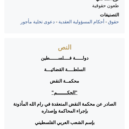
طعون حقوقية
التصنيفات
حقوق
-
أحكام المسؤولية العقدية
-
دعوى تخلية مأجور
النص
دولـــــة فــــلســــــطين
السلطــــة القضائيـــة
محكمــة النقض
"الحكـــــــم"
الصادر عن محكمة النقض المنعقدة في رام الله المأذونة
بإجراء المحاكمة وإصداره
بإسم الشعب العربي الفلسطيني