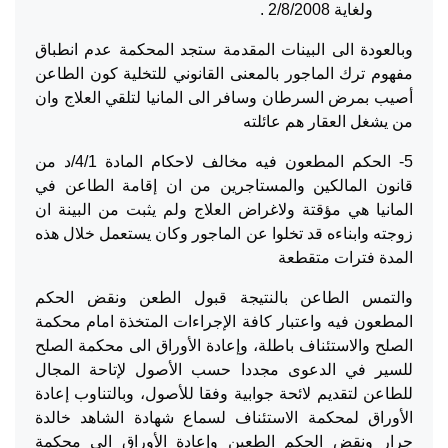
ولغاية 2/8/2008 .
وبالعودة الى البينات المقدمة ستجد المحكمة عدم انطباق
مفهوم ترك الماجور بالمعنى القانوني للتخلية كون الطاعن
أصيب بمرض السرطان وسافر الى المانيا لتلقي العلاج وان
من يشغل العقار هم عائلته
5- الحكم المطعون فيه مخالف لاحكام المادة 4/1/د من
قانون المالكين والمستاجرين من ان إقامة الطاعن في
المانيا هي مؤقتة ولاغراض العلاج ولم يثبت من البينة ان
زوجته وابناءه قد تخلوا عن الماجور وكان يستعمل خلال هذه
المدة فترات متقطعة
والتمس الطاعن بالنتيجة قبول الطعن ونقض الحكم
المطعون فيه واعتبار كافة الإجراءات المتخذة امام محكمة
الصلح والاستئناف باطلة، وإعادة الأوراق الى محكمة الصلح
للسير في الدعوى مجددا حسب الأصول لإتاحة المجال
للطاعن لتقديم لائحة جوابية وفقا للأصول، وبالتناوب إعادة
الأوراق لمحكمة الاستئناف لسماع شهادة الشاهد خالدة
جرار ونقض الحكم الطعين وإعادة الأوراق الى محكمة