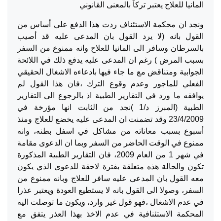
المانيا للعلاج يعتبر تركاً بالمعنى القانوني
ونجد ان محكمة الاستئناف ردت هذا الدفع على أساس من
القول بانه (لا يرد القول بان المدعى عليه قد أصيب
بالسرطان وسافر الى المانيا للعلاح وانه ممنوع من السفر
بسبب المرض ) رغم ان المدعى عليه يدفع ذلك في اللائحة
الجوابية ومتناقض مع ما جاء فيها بادعاءه الاشغال الحقيقي
الفعلي للماجور وعدم وقوع الترك ،فان هذا القول لم
يوافقه ما ورد في التقارير الطبية اذ بالرجوع الى التقارير
الطبية (المبرز د/1 )نجد من الثابت انها مؤرخة في
23/4/2009 وقد تضمنت ان المدعى عليه يخضع للعلاج ومنذ
أسبوع بسبب معاناته من مشاكل في اسفل بطنه، وانه
ممنوع في الوقت الحاضر من السفر وبما ان الدعوى مقامة
في شهر 1 من العام 2009، فان التقارير الطبية المذكورة
تكون والحالة هذه متعلقة بفترة لاحقة للدعوى الذي يكون
معه القول بان المدعى عليه سافر للعلاج وبانه ممنوع من
السفر، وصولا الى القول بانه لا يستطيع العودة ويعتبر عذرا
في عدم الاشغال ،فهو قول غير وارد، ويكون ما توصلت اليه
المحكمة الاستئنافية في عدم الاخذ بهذا العذر يتفق مع