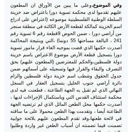
وفي الموضوع،
وعلى ما يبين من الأوراق ان المطعون
عليهم تقدموا لدى محكمة تسوية دورا باعتراض ضد خزينة
السلطة الوطنية الفلسطينية موضوعه (اعتراض على ادراج
اسم الخزينة كمالكة لقطعة الأرض الكائنة في منطقة سنجر
من أراضي دورا ، ضمن الحوض 9قطعة رقم 6 تسوية رقم
241 ، البالغة مساحتها 55 دونما) ،التي وبنتيجة المحاكمة
أصدرت حكمها الذي قضت بموجبه الغاء قرار مامور تسوية
دورا بتسجيل قطعة الأرض موضوع الاعتراض باسم خزينة
دولة فلسطين،والحكم للمعترضين (المطعون عليهم) بحق
التصرف والبقاء والقرار فيها وتسجيله على أسمائهم ضمن
جدول الحقوق وشطب اسم خزينة دولة فلسطين والزام
دائرة أراضي جنوب الخليل بتسجيل العقار في السجل
النهائي الذي لم تقبل به الجهة الطاعنة ، فطعنت فيه لدى
محكمة استئناف القدس التي وباستكمال الإجراءات لديها ،
أصدرت حكمها محل الطعن الماثل الذي لم ترتضيه الجهة
الطاعنة أيضا ، وتقدمت بهذا الطعن محمولا على ما ساقته
في لائحة طعنها،وقد تقدم المطعون عليهم بلائحة جوابية
تضمنت فيما تضمنته ان أسباب الطعن غير واردة وطلبوا