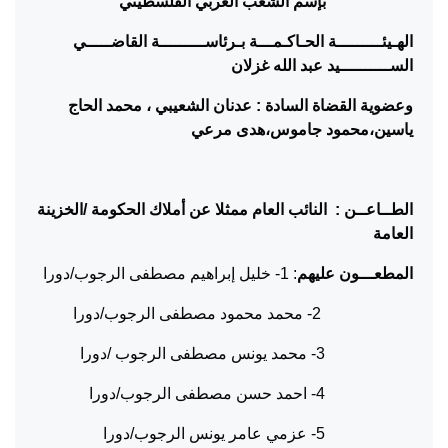
بإسم الشعب العربي الفلسطيني
الهـيئـــــــــة الحـاكـمـــة بـرئاســـــــــة القاضـــــي
الســــــــــيد عبد الله غزلان
وعضوية القضاة السادة : عدنان الشعيبي ، محمد الحاج
ياسين،محمود جاموس،هدى مرعي
الطــاعــن : النائب العام ممثلا عن أملاك الحكومة /الخزينة
العامة
المطعـــون عليهم
: 1- خليل إبراهيم مصطفى الرجوب/دورا
2- محمد محمود مصطفى الرجوب/دورا
3- محمد يونس مصطفى الرجوب /دورا
4- احمد حسن مصطفى الرجوب/دورا
5- عزمي عامر يونس الرجوب/دورا