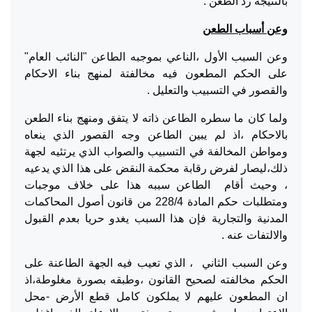
بالنتيجة رد الطعن .
وعن أسباب الطعن
وعن السبب الأول ،الناعي بموجبه الطاعن "النائب العام"
على الحكم المطعون فيه مخالفتة لمنهج بناء الاحكام
والقصور في التسبيب والتعليل .
ولما كان ما سطره الطاعن ذاته لا يتفق ومنهج بناء الطعن
بالاحكام ،اذ لم يبين الطاعن وجه القصور الذي ينعاه
ومواطن المخالفة في التسبيب والصواب الذي يرتئيه لجهة
ذلك،ليصار لفرض رقابة محكمة النقض على هذا الذي يدعيه
، وحيث أقام الطاعن سببه هذا على خلاف موجبات
ومتطلبات حكم المادة 228/4 من قانون أصول المحاكمات
المدنية والتجارية فإن هذا السبب يغدو حريا بعدم القبول
والالتفات عنه .
وعن السبب الثاني ، الذي تعيب فيه الجهة الطاعنة على
الحكم مخالفته لصحيح القانون ،وطبقه بصورة مغلوطة،اذ
ان المطعون عليهم لا يملكون كامل قطع الأرض -محل