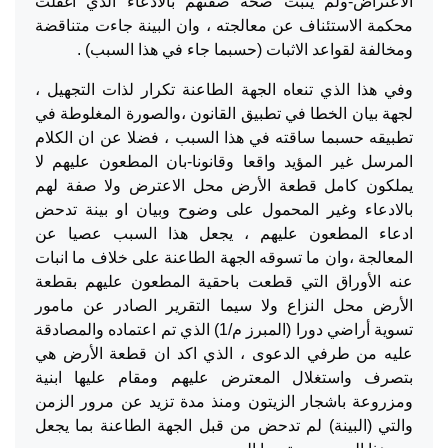
الاعتراض-ولم يثبت صحة صفتهم بالادعاء الذي اغفلت
محكمة الاستئناف عن معالجته ، وان البينة جاءت متناقضة
ومخالفة لقواعد الاثبات (حسبما جاء في هذا السبب) .
وفي هذا الذي تنعاه الجهة الطاعنة تكرار لذات التجهيل ،
لجهة بيان الخطا في تطبيق القانون ،والصورة المغلوطة في
تطبيقه حسبما ساقته في هذا السبب ، فضلا عن ان الكلام
المرسل غير المؤيد واقعا وقانونا-بان المطعون عليهم لا
يملكون كامل قطعة الأرض محل الاعترض ولا صفة لهم
بالادعاء وغير المحمول على وضوح وبيان او بينة تدحض
ادعاء المطعون عليهم ، يجعل هذا السبب عصيا عن
المعالجة ،وان ما تسوقه الجهة الطاعنة على خلاف ما انبات
عنه الأوراق التي قطعت باحقية المطعون عليهم بقطعة
الأرض محل النزاع ولا سيما التقرير الصادر عن مامور
تسوية أراضي دورا (المبرز م/1) الذي تم اعتماده والمصادقة
عليه من طرفي الدعوى ، الذي اكد ان قطعة الأرض هي
بتصرف واستغلال المعترض عليهم ومقام عليها ابنية
ومزروعة باشجار الزيتون ومنذ مدة تزيد عن مرور الزمن
والتي (البينة) لم تدحض من قبل الجهة الطاعنة بما يجعل