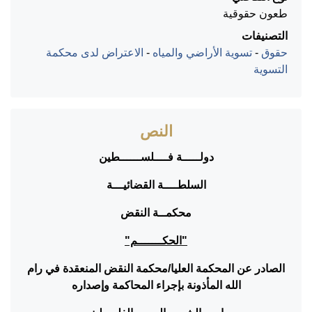
طعون حقوقية
التصنيفات
حقوق
-
تسوية الأراضي والمياه
-
الاعتراض لدى محكمة
التسوية
النص
دولـــــة فــــلســــــطين
السلطــــة القضائيـــة
محكمــة النقض
"الحكـــــــم"
الصادر عن المحكمة العليا/محكمة النقض المنعقدة في رام
الله المأذونة بإجراء المحاكمة وإصداره