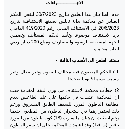
الاجـــــــــــــراءات
قدم الطاعنان هذا الطعن بتاريخ 30/7/2023 لنقض الحكم
الصادر عن محكمة بداية نابلس بصفتها الاستئنافية بتاريخ
20/6/2023 في الاستئناف المدني رقم 419/2020 القاضي
برد الاستئناف موضوعا وتأييد الحكم المستأنف وتضمين
الجهة المستأنفة الرسوم والمصاريف ومبلغ 200 دينار اردني
اتعاب محاماة.
يستند الطعن الى الأسباب التالية :-
1 ) الحكم المطعون فيه مخالف للقانون وغير معلل وغير
مسبب تسبيبا قانونيا صحيحا .
2) أخطأت محكمة الاستئناف في وزن البينة المقدمة حيث
ان المحكمة اعتمدت في حكمها على علم الطاعنين بعدم
مطابقة الباطون المورد للسقف الطابق المسروق ورغم
ذلك استمرارهما في استجرار الباطون من المطعون ضدها
رغم انه ثبت ان هناك ما يقارب (18) كوب باطون من المورد
ناقص (ساقط) وقد اعتمدت المحكمة على ان سعر الباطون