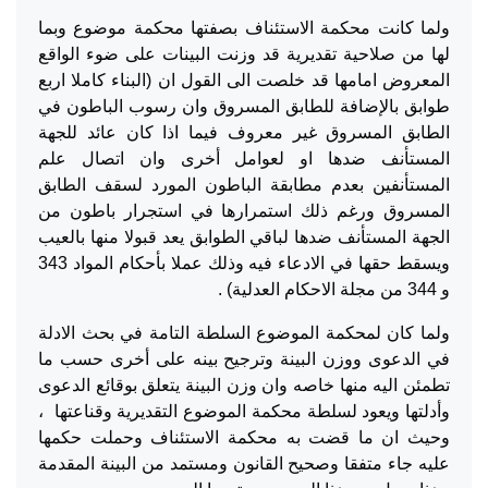
ولما كانت محكمة الاستئناف بصفتها محكمة موضوع وبما
لها من صلاحية تقديرية قد وزنت البينات على ضوء الواقع
المعروض امامها قد خلصت الى القول ان (البناء كاملا اربع
طوابق بالإضافة للطابق المسروق وان رسوب الباطون في
الطابق المسروق غير معروف فيما اذا كان عائد للجهة
المستأنف ضدها او لعوامل أخرى وان اتصال علم
المستأنفين بعدم مطابقة الباطون المورد لسقف الطابق
المسروق ورغم ذلك استمرارها في استجرار باطون من
الجهة المستأنف ضدها لباقي الطوابق يعد قبولا منها بالعيب
ويسقط حقها في الادعاء فيه وذلك عملا بأحكام المواد 343
و 344 من مجلة الاحكام العدلية) .
ولما كان لمحكمة الموضوع السلطة التامة في بحث الادلة
في الدعوى ووزن البينة وترجيح بينه على أخرى حسب ما
تطمئن اليه منها خاصه وان وزن البينة يتعلق بوقائع الدعوى
وأدلتها ويعود لسلطة محكمة الموضوع التقديرية وقناعتها ،
وحيث ان ما قضت به محكمة الاستئناف وحملت حكمها
عليه جاء متفقا وصحيح القانون ومستمد من البينة المقدمة