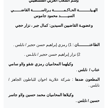
بإسم الشعب العربي الفلسطيني
الهـيئـــــــــة الحـاكـمــــــــة بـرئاســـــــة القاضــــــي
السيــــــد محمود جاموس
وعضويـة القاضيين السيدين: كمال جبر ، نزار حجي
الطاعنـــــــــان
: 1) رمزي إبراهيم حسن حجير / نابلس .
2) نزار إبراهيم حسن حجير / نابلـس .
وكيلهما المحاميان رمزي شقو و/او سامي
عناب / نابلس
.
المطعون ضدها
: شركة علارية اخوان للباطون الجاهز /
نابلس .
وكيلاها المحاميان محمد حسين و/او جاسر
حسين / نابلس .