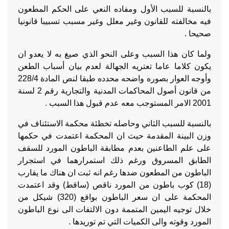
بالنسبة للسبب الأول ومفاده النعي على الحكم المطعون
فيه مخالفته للقانون وغير معلل وغير مسبب تسبيبا قانونيا
صحيحا .
ولما كان هذا السبب وعلى النحو الذي صيغ به لا يعدو ان
يكون كلاما عاما تعتريه الجهالة لعدم بيان أسباب الطعن
وأوجه العوار بصوره واضحه محدده طبقا لنص المادة 228/4
من قانون أصول المحاكمات المدنية والتجارية رقم 2 لسنة
2001 الامر المستوجب معه عدم قبول هذا السبب .
بالنسبة للسبب الثاني وحاصله تخطئة محكمة الاستئناف في
وزن البينة المقدمة حيث ان المحكمة اعتمدت في حكمها
على علم الطاعنين بعدم مطابقة الباطون المورد للسقف
الطابق المسروق ورغم ذلك استمرارهما في استجرار
الباطون من المطعون ضدها رغم انه ثبت ان هناك ما يقارب
(18) كوب باطون من المورد ناقص (ساقط) وقد اعتمدت
المحكمة على ان سعر الباطون بواقع (320) شيكل من
خلال توجيه اليمين المتممة دون الالتفات الى نوع الباطون
المورد وقوته والى الكميات التي تم توريدها .