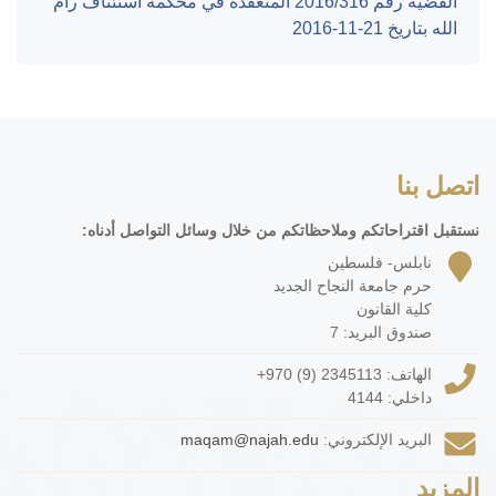
القضية رقم ‎316‏/‎2016‏ المنعقدة في محكمة استئناف رام
الله بتاريخ ‎2016-11-21‏
اتصل بنا
نستقبل اقتراحاتكم وملاحظاتكم من خلال وسائل التواصل أدناه:
نابلس- فلسطين
حرم جامعة النجاح الجديد
كلية القانون
صندوق البريد: 7
الهاتف:
+970 (9) 2345113
داخلي: 4144
البريد الإلكتروني:
maqam@najah.edu
المزيد