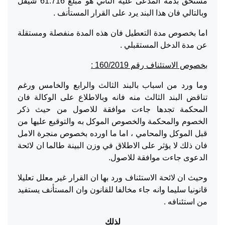
مستحق بذمة المدعى عليه الثاني هو مبلغ 61.716 شيقل
وبالتالي فان هذا البند يرد على القرار المستأنف .
اما بخصوص مدة التعطيل فان هذه المدة منفصلة ومستقلة
عن مدة الدخل المستقبلي .
بخصوص الاستئناف رقم 160/2019 :
وما ورد من اسباب بالبند الثالث والرابع والخامس ورغم
تناقض البند الثالث منه فانه وبالاطلاع على الوكالة فان
المحكمة تجدها جاءت موافقة للاصول من حيث ذكر
الخصوم والمحكمة والخصوص الموكل به والتوقيع عليها من
قبل الموكل والمحامي ، اما ما اورده بخصوص منجرة الامل
فان ذلك لا يؤثر على الاطلاق في وزن البينة طالما ان لائحة
الدعوى جاءت موافقة للاصول.
وحيث ان لائحة الاستئناف ورد بها ان القرار غير معلل تعليلا
قانونيا سليما وانه جاء مخالفا للقانون وان المستأنف يستفيد
من استئنافه .
لذلك