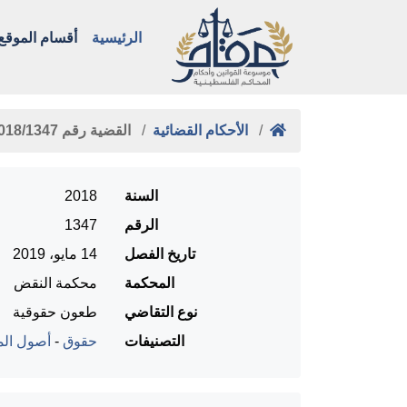
الرئيسية
أقسام الموقع
الأحكام القضائية
القضية رقم ‎1347‏/‎2018‏ المنعقدة …
السنة
2018
الرقم
1347
تاريخ الفصل
14 مايو، 2019
المحكمة
محكمة النقض
نوع التقاضي
طعون حقوقية
التصنيفات
حقوق
-
أصول المح