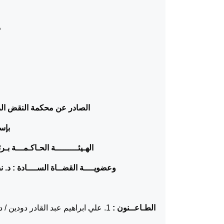
د
الصادر عن محكمة النقض المن
بإسم
الهـيئـــــــــة الحـاكـمـــة ب
وعضويــــة القضــاة الســــادة :
د. 
الطـاعــنون :
1. علي ابراهيم عبد القادر دودين / دورا.