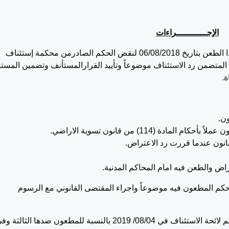
الإجــــــــــــراءات
تقدمت الجهة الطاعنة بواسطة وكيلها المذكور بهذا الطعن بتاريخ 06/08/2018 لنقض الحكم الصادرمن محكمة إستئناف
القدس في الطعن 834/2016 بتاريخ 27/06/2018 المتضمن رد الاستئناف موضوعاً وتأييد القرارالمستأنف وتضمين الم
ن.
ة (114) من قانون تسوية الاراضي.
نون عندما قررت رد الاعتراض.
راض والطعن فيه امام المحاكم المدنية.
م المطعون فيه موضوعاً واجراء المقتضى القانوني مع الرسوم
لم يتقدم المطعون ضدهم بلائحة جوابية رغم تبلغهم لائحة الاستئناف في 08/04/ 2019 بالنسبة للمطعون ضدها الثالثة