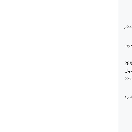
 كان قد صدر
يوماً طبقاً لاحكام المادة 13/4 من تسوية
عتبار ان الطعن يبدأ بتاريخ 28/06/2018
لمادة 193/1 من قانون أصول
المدة
ل تقرر المحكمة رد