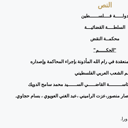
النص
ولـــــة فــــلســــــطين
السلطــــة القضائيـــة
محكمــة النقض
"الحكـــــم"
عقدة في رام الله المأذونة بإجراء المحاكمة وإصداره
 الشعب العربي الفلسطيني
ـرئاســـــــــة القاضـــــي الســــــيد محمد سامح الدويك
نصار منصور
،عزت الراميني ،عبد الغني العويوي ، بسام حجاوي.