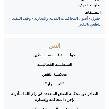
طلبات حقوقية
التصنيفات
حقوق
-
أصول المحاكمات المدنية والتجارية
-
وقف التنفيذ
للطعن بالنقض
النص
دولــــــة فــــلســــــطين
السلطــــة القضائيـــة
محكمــة النقض
"القـــــرار"
الصادر عن محكمة النقض المنعقدة في رام الله المأذونة
بإجراء المحاكمة وإصداره