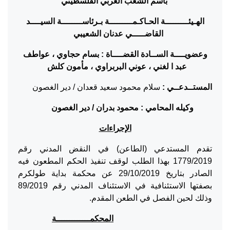
باسم الشعب العربي الفلسطيني
الهـيئـــــــــة الحـاكـمـــــــــة بـرئاســــــــة السيــــ
د
القاضـــــي
عدنان الشعيبي
وعضويــــة الســادة
القضــــاة : بسام حجاوي ، عواطف
عبد ا لغني ، عوني البربراوي ، مأمون كلش
المستــدعــي :
سلام محمود سعيد قعدان / دير الغصون
وكيله المحامي : محمود بدران / دير الغصون
الإجراءات
تقدم المستدعي (الطاعن) في النقض المدني رقم
1779/2019 بهذا الطلب لوقف تنفيذ الحكم المطعون فيه
الصادر بتاريخ 29/10/2019 عن محكمة بداية طولكرم
بصفتها الاستئنافية في الاستئناف المدني رقم 89/2019
وذلك لحين الفصل في الطعن المقدم.
المحكمـــــــــــــة