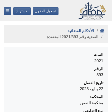
تسجيل الدخول
الاشتراك
الأحكام القضائية
القضية رقم ‎393‏/‎2021‏ المنعقدة …
السنة
2021
الرقم
393
تاريخ الفصل
22 يناير، 2023
المحكمة
محكمة النقض
نوع التقاضي