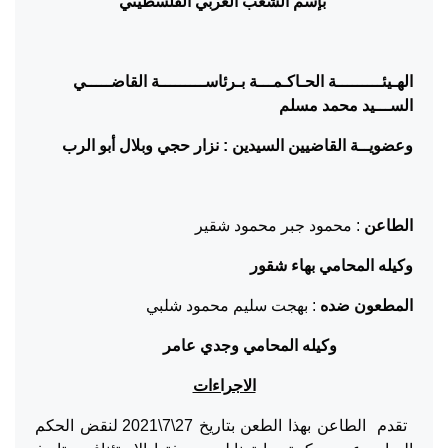
بإسم الشعب العربي الفلسطيني
الهـيئـــــــــة الحـاكـمـــة بـرئاســـــــــة القاضـــــي
الســـيد محمد مسلم
وعضويــة القاضيين السيدين : نزار حجي وبلال أبو الرب
الطاعن
: محمود جبر محمود شقير
وكيله المحامي بهاء شقور
المطعون ضده
: بهجت سليم محمود شلبي
وكيله المحامي وجدي عامر
الاجراءات
تقدم الطاعن بهذا الطعن بتاريخ 27\7\2021 لنقض الحكم