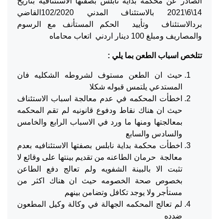
الصادر عن محكمة بداية نابلس بصفتها الاستئنافيه بتاريخ
14\6\2021 بالاستئناف المدني 102/2020القاضي
بردالاستئناف وتأييد الحكم المستأنف مع الرسوم
والمصاريف ومبلغ 100 دينار اردني اتعاب محاماه
تتلخص اسباب الطعن بما يلي :
حيث ان الطعن مستوف لشروطه الشكليه فان
المستدعي يلتمس قبوله شكلا
اخطأت المحكمه في عدم معالجة اسباب الاستئناف
حيث ان هناك نقاط ودفوع قانونيه لم تقم المحكمه
بمعالجتها ومنها ما ورد في الاسباب الرابع والخامس
والسادس والسابع
اخطأت محكمة بداية نابلس بصفتها الاستئنافيه بعدم
معالجة حرمان الطاعنه من تقديم بينتها على وقائع لا
تثبت الا بالبينة الشفويه ولم تعالج دفع الطاعن
بخصوص صحة الخصومه حيث ان هناك اكثر من
مستأجر ولا يوجد تكافل وتضامن بينهم
لم تعالج المحكمه الجهالة في وكالة وكيل المطعون
ضدده