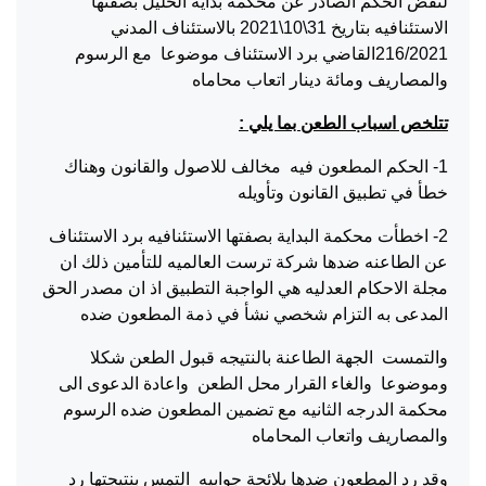
لنقض الحكم الصادر عن محكمة بداية الخليل بصفتها
الاستئنافيه بتاريخ 31\10\2021 بالاستئناف المدني
216/2021القاضي برد الاستئناف موضوعا مع الرسوم
والمصاريف ومائة دينار اتعاب محاماه
تتلخص اسباب الطعن بما يلي :
1- الحكم المطعون فيه مخالف للاصول والقانون وهناك
خطأ في تطبيق القانون وتأويله
2- اخطأت محكمة البداية بصفتها الاستئنافيه برد الاستئناف
عن الطاعنه ضدها شركة ترست العالميه للتأمين ذلك ان
مجلة الاحكام العدليه هي الواجبة التطبيق اذ ان مصدر الحق
المدعى به التزام شخصي نشأ في ذمة المطعون ضده
والتمست الجهة الطاعنة بالنتيجه قبول الطعن شكلا
وموضوعا والغاء القرار محل الطعن واعادة الدعوى الى
محكمة الدرجه الثانيه مع تضمين المطعون ضده الرسوم
والمصاريف واتعاب المحاماه
وقد رد المطعون ضدها بلائحة جوابيه التمس بنتيجتها رد