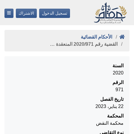
تسجيل الدخول
الاشتراك
الأحكام القضائية
القضية رقم ‎971‏/‎2020‏ المنعقدة …
السنة
2020
الرقم
971
تاريخ الفصل
22 يناير، 2023
المحكمة
محكمة النقض
نوع التقاضي