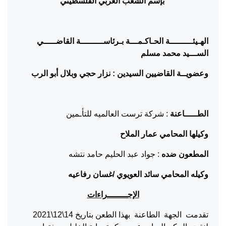
بإسم الشعب العربي الفلسطيني
الهـيئـــــــــة الحـاكـمـــة بـرئاســـــــــة القاضـــــي
الســـيد محمد مسلم
وعضويــة القاضيين السيدين : نزار حجي وبلال أبو الرب
الطـــــاعنة
: شركة ترست العالميه للتأـمين
وكيلها المحامي عمار الملاح
المطعون ضده
: جواد عبد الحليم حامد نتشه
وكيله المحامي سائد العويوي /غسان رفاعيه
الإجــــــــراءات
تقدمت الجهة الطاعنة بهذا الطعن بتاريخ 14\12\2021