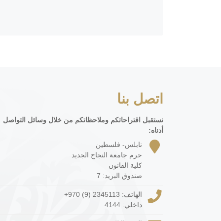
اتصل بنا
نستقبل اقتراحاتكم وملاحظاتكم من خلال وسائل التواصل
أدناه:
نابلس- فلسطين
حرم جامعة النجاح الجديد
كلية القانون
صندوق البريد: 7
الهاتف:
+970 (9) 2345113
داخلي: 4144