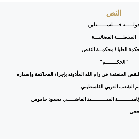
النص
ولـــــة فــــلســــــطين
السلطــــة القضائيـــة
كمة العليا / محكمــة النقض
"الحكـــــــم"
نقض المنعقدة في رام الله المأذونه بإجراء المحاكمة وإصداره
 الشعب العربي الفلسطيني
بـرئاســـــــــة الســــــــــيد القاضـــــي محمود جاموس
 حجي