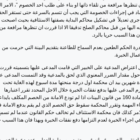
ن تنظرها مرافعة من تلقاء ذاتها او بناء على طلب احد الخصوم "، الامر ا
اد في إجراءات الخصومة التي يجب أن تتسم بالسرعة حتى تستقر الح
ت اجرى تعديلاً في تشكيل محاكم البداية بصفتها الاستئافية بحيث اصبحت
ليها من قبل محاكم الصلح تدقيقا الا اذا قررت ان تنظرها مرافعة من
ن هذا السبب حريا بالرد.
 الحكم الطعين بعدم السماح للطاعنة بتقديم البينة التي حرمت من
عمال الخبرة.
اعتراض المدعية على الخبير التي قامت المدعى عليها بتسميته قررت
 حول مقدار الضرر المعنوي الذي لحق بالمدعية وقد التمست المدعى عل
فقات الخبرة البالغة 3000 شيقل مدة شهرين بيد ان محكمة اول درجة منحتها مدة اسبوع لهذه الغاية تحت
زم المدعى عليها بدفع نفقات الخبرة خلال الاجل المحدد تقرر اعتبارها
مستغنية عن اجراء اعمال الخبرة وحيث قضت المادة 160 من قانون البينات اذا لم تودع الامانة من الخصم المكلف بايد
اء المهمة وتقرر المحكمة سقوط حق الخصم الذي لم يقم بدفع الامانة 
الامر كذلك فان محكمة الاستئناف لم تخالف حكم القانون عندما لم تسم
 اجراء الخبرة لعدم التزامها دفع نفقات الخبرة وبهذا فان هذا السبب ح
د تقرير الخبير رغم انه غير معتمد من وزارة العدل وعدم دعوة الخصوم