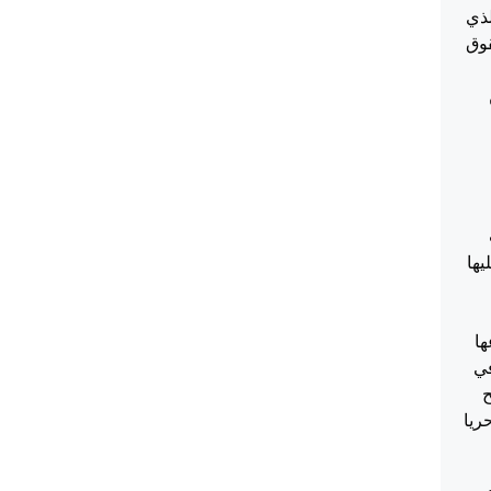
لذي
قوق
يها
اعها
في
ح
ريا
 .