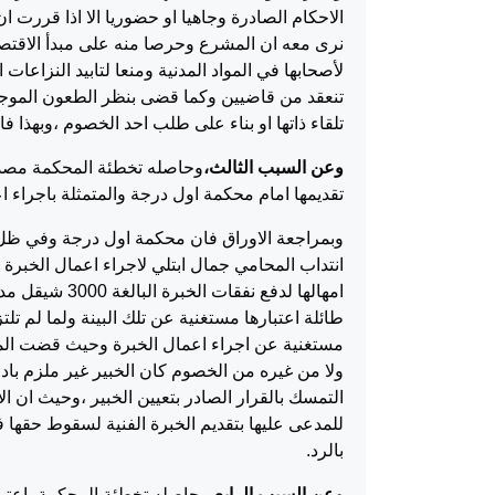
الاحكام الصادرة وجاهيا او حضوريا الا اذا قررت ا
نرى معه ان المشرع وحرصا منه على مبدأ الاقتص
لأصحابها في المواد المدنية ومنعا لتابيد النزاعا
تنعقد من قاضيين وكما قضى بنظر الطعون الموجه ا
تلقاء ذاتها او بناء على طلب احد الخصوم ،وبهذا فا
وعن السبب الثالث،
وحاصله تخطئة المحكمة مصدرة
تقديمها امام محكمة اول درجة والمتمثلة باجراء ا
وبمراجعة الاوراق فان محكمة اول درجة وفي ظل 
انتداب المحامي جمال ابتلي لاجراء اعمال الخبرة
امهالها لدفع ن
طائلة اعتبارها مستغنية عن تلك البينة ولما لم تلت
ولا من غيره من الخصوم كان الخبير غير ملزم باد
التمسك بالقرار الصادر بتعيين الخبير ،وحيث ان 
للمدعى عليها بتقديم الخبرة الفنية لسقوط حقها في
بالرد.
وعن السبب الرابع،
وحاصله تخطئة المحكمة باعتما