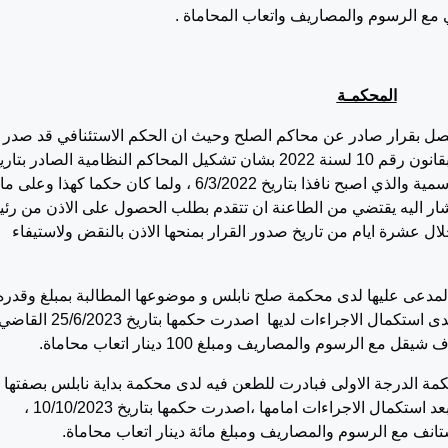
ي مع الرسوم والمصاريف واتعاب المحاماة .
المحكمـة
تصل بقرار صادر عن محاكم الصلح وحيث ان الحكم الاستئنافي قد صدر
بتاريخ 10/10/2023 تدقيقا في ظل العمل بالقرار بقانون رقم 10 لسنة 2022 بشان تشكيل المحاكم النظامية الصادر بتا
25/1/2022 المنشور في العدد 26 من الجريدة الرسمية والذي اصبح نافذا بتاريخ 6/3/2022 ، ولما كان حكما كهذا وعلى ما
القرار بقانون المشار اليه يقتضي من الطاعنة ان تتقدم بطلب الحصول على الاذن من ر
لال عشرة ايام من تاريخ صدور القرار بمنحها الاذن بالنقض ولاستيفاء
الف شيقل بدل تعويض عن تهمة الذم والتحقير،ولدى استكمال الاجراءات لديها اصدرت حكمها بتاريخ 25/6/2023 الق
ة الدرجة الاولى فبادرت للطعن فيه لدى محكمة بداية نابلس بصفتها
الاستئنافية بموجب الاستئناف رقم 299/2023 ، وبعد استكمال الاجراءات امامها ،اصدرت حكمها بتاريخ 10/10/2023 ،
تانف مع الرسوم والمصاريف ومبلغ مائة دينار اتعاب محاماة.