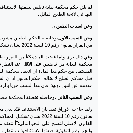
لم يلق حكم محكمة بداية نابلس بصفتها الاستئناف
اليها في لائحة الطعن الماثل .
وعن اسباب الطعن
،،
وعن السبب الاول،
من القرار بقانون رقم 10 لسنة 2022 بشان تشكيل المحاكم النظامية .
محكمة البداية من قاضيين
على الاقل
عند النظر في
المستفاد من حكم هذا المادة ان انعقاد محكمة الب
قبل محاكم الصلح لا يخالف حكم القانون اذ ان ا
عددهم عن اثنين ،وبهذا فان هذا السبب حريا بالرد.
وعن السبب الثاني ،
وحاصله تخطئة المحكمة مصدرة
القانون الاصلي لتصبح على النحو التالي:"أ-تنعقد
والجزائية والتنفيذية بصفتها الاستئنافية.ب-تنظر م