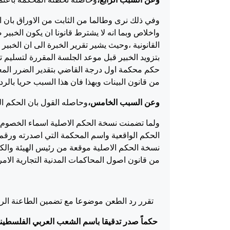
وفي ذلك نرى وطالما من الثابت من الاوراق بان الخب
واخلاص وبما انه لا يشترط قانونا ان يكون الخبير
القانونية ،وحيث يشير تقرير الخبرة الى ان الخبي
بتزويد الخبير قبل موعد الجلسة المقررة لتسليم تق
من قانون البينات وبهذا فان هذا السبب حريا بالرد 
وعن السبب الخامس،
وحاصله القول بان الحكم الطعين مخالف لحكم 
ولما تضمنت نسخة الحكم الاصلية اسماء الخصو
الحكم الواقعية واسم المحكمة التي اصدرته ورقم
من قانون اصول المحاكمات المدنية التجارية الامر
تقرر رد الطعن موضوعا مع تضمين الطاعنة الر
حكماً صدر تدقيقا باسم الشعب العربي الفلسطيني 