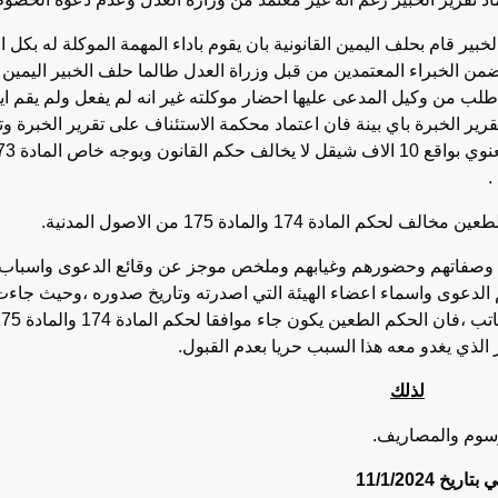
ير قام بحلف اليمين القانونية بان يقوم باداء المهمة الموكلة له بكل ام
 ضمن الخبراء المعتمدين من قبل وزراة العدل طالما حلف الخبير اليمين
ر طلب من وكيل المدعى عليها احضار موكلته غير انه لم يفعل ولم يقم اي
رير الخبرة باي بينة فان اعتماد محكمة الاستئناف على تقرير الخبرة وتا
حكم محكمة اول درجة القاضي بتقدير الضرر المعنوي بواقع 10 
.
المادة 174 والمادة 175 من الاصول المدنية.
م وصفاتهم وحضورهم وغيابهم وملخص موجز عن وقائع الدعوى واسباب
 الدعوى واسماء اعضاء الهيئة التي اصدرته وتاريخ صدوره ،وحيث جاءت
نسخة الحكم الاصلية موقعة من رئيس الهيئة والكاتب ،فان الحكم الطعين يكون جاء مو
 الذي يغدو معه هذا السبب حريا بعدم القبول.
لذلك
سوم والمصاريف.
بتاريخ 1
1/1/2024