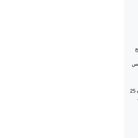
ريخ
ئيس
،فان المدعية اقامت الدعوى ضد المدعى عليها لدى محكمة صلح نابلس و موضوعها المطالبة بمبلغ وقدره 25
اضي