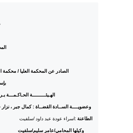
د
المح
الصادر عن المحكمة العليا / محكمة ال
بإسم
الهـيئـــــــــة الحـاكـمـــة 
وعضويــــة الســادة القضــاة : كمال جبر ، نزار
الطاعنة
:اسراء عودة عبد داود /سلفيت
وكيلها المحامي/عامر سليم/سلفيت