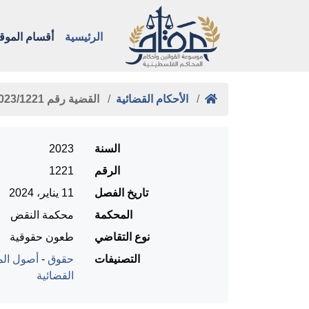
الرئيسية
أقسام الموق
الأحكام القضائية
القضية رقم ‎1221‏/‎2023‏ المنعقدة …
السنة
2023
الرقم
1221
تاريخ الفصل
11 يناير، 2024
المحكمة
محكمة النقض
نوع التقاضي
طعون حقوقية
التصنيفات
حقوق
-
أصول المح
القضائية