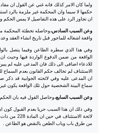
ولما كان الامر كذلك فانه غني عن القول ان مفاد 
حكمها لا سيما وان المحكمة غير ملزمة بالرد استق
ان تجاوز الرد على هذه التفاصيل لا يمس الحكم وب
وعن السبب السادس،
وحاصله تخطئة المحكمة مص
واقعة اشغاله للماجور قبل تاريخ انشاء العقد وعد
وفي هذا الذي سطره الطاعن وفيما يتصل بالواق
الواقعة من ضمن الدفوع الواردة فيها وحيث ان ا
للادعاء اضافى الى ذلك فان المدعى عليه لم يبي
الاستئناف لم تخالف حكم القانون بعدم السماح للم
ان المدعى عليه وفي لائحته الجوابية قد ذكر ص
سماع البينة الشخصية حول تلك الواقعة يكون غير 
وعن السبب السابع،
وحاصل القول فيه بان الحكم الطعين جاء مخا
لائحة الاستئن
من طرق باب وباب الطعن بالنقض هو الطاعن .