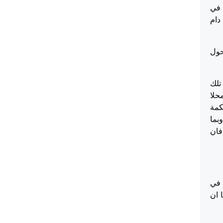
 في
دام
حول
تلك
حلا
كمة
بما
فان
فرها في
ما ان