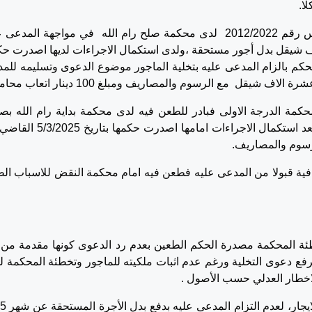
ا.
،فان المدعي اقام الدعوى الاساس رقم 2012/2022 لدى محكمة صلح رام الله في مواجهة المدع
ا فسخ عقد ايجار والمطالبة بمبلغ 10 الاف شيقل بدل أجور مستحقة ،ولدى استكمال الاجراءات لديها اصدرت 
د الايجار والحكم بالزام المدعى عليه بتخلية الماجور موضوع الدعوى وتسليمه لل
شيقل مع الرسوم والمصاريف ومبلغ 100 دينار اتعاب محاماة.
مة الدرجة الاولى فبادر للطعن فيه لدى محكمة بداية رام الله بصف
الاستئنافية بموجب الاستئناف رقم 25/2025 ، وبعد استكمال الاجراءات امامها اص
رسوم والمصاريف.
ئنافية قبولا من المدعى عليه فطعن فيه امام محكمة النقض للاسباب ال
ة المحكمة مصدرة الحكم الطعين بعدم رد الدعوى كونها مقدمة من 
لرفع دعوى التخلية ورغم عدم اثبات ملكيته للماجور وتخطئة المحكمة ل
للاخطار العدلي حسب الأصول .