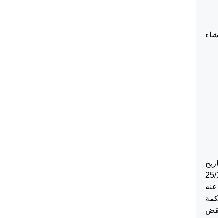
شاء
ريخ
محاكم النظامية الصادر بتاريخ 25/1/2022
افصحت عنه
كمة
نقض