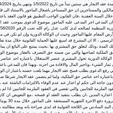
عام 2022 حتى شهر 9 من ذات العام ،وحيث ان مدة عقد الايجار هي سنتين تبدأ 
 المادة 4/1/أ من قانون المالكين والمستاجرين ان حق المستاجر باشغال الماجور بالاستناد الى 
ما خلال السنة العقدية ،فان القانون الواجب التطبيق هو قانون العقد باعت
 بان المدعي اجر المدعى عليه الماجور موضوع الدعوى بموجب عقد اي
محرر بينهما بتاريخ 13/4/2022 سندا للوكالة الدورية المنظمة لصالحه لدى كاتب ع
رض المقام عليها الماجور وحيث ان الوكالة الدورية وإن لم تكن في من
لرسمي ، الا ان المشرع قد اسبغ عليها الحماية القانونية خلال مدة نفاذ
لك المدة ،وذلك لتعلق حق المشتري بها ،بحيث يمتنع على البائع ان يم
 حق الملكية لصاحبها والتي من ضمنه حق التصرف بالعقار موضوع الوك
 الوكالة الدورية تخول المشتري عنصر الاستغلال باعتباره احد عناصر
ار الشيء ،وتاجير المال والافادة من اجرته ،وبهذا فان للمدعي باعتب
 رفع الدعوى بطلب فسخ عقد الايجار مهما بلغت حصته باعتبار ان الوك
باعتباره احد عناصر حق الملكية، ولما لم يتضمن عقد الايجار شرطا صر
ون حاجة الى حكم او اعذار عند عدم الوفاء بالالتزامات الناشئة عنه ،
 الملزمة للجانبين والتي تقضي في العقود الملزمة للجانبين اذا لم 
عد اعذاره المدين ،ان يطلب بتنفيذ العقد او فسخه ،مع التعويض ان كان
مقتضى ،وحيث قام المؤجر باعذار المستاجر بضرورة دفع الاجرة ا
ي البند السادس من اللائحة الجوابية قد ابدى صراحة بانه وبعد مطالبته ب
ضها على المدعي غير ان الأخير رفض استلامه منه وحيث ان الأوراق ج