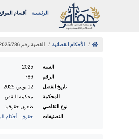
الرئيسية
أقسام الموقع
الأحكام القضائية
القضية رقم ‎786‏/‎2025‏ المنعقدة …
السنة
2025
الرقم
786
تاريخ الفصل
12 يونيو، 2025
المحكمة
محكمة النقض
نوع التقاضي
طعون حقوقية
التصنيفات
حقوق
-
أحكام الم