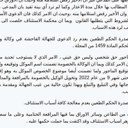
 المطالب بها خلال مدة الاعذار وكما لم ترد أي بينة تفيد بان المدعى ع
وان الأخير رفض استلامها منه ،وحيث ان الامر كذلك فان الدعوى الأ
روط التي يتطلبها القانون وبما ان محكمة الاستئناف خلصت الى 
 لرد هذه الاسباب.
رة الحكم الطعين بعدم رد الدعوى للجهالة الفاحشة في وكالة و
14 من المجلة .
اجور حق شخصي وليس حق عيني ، الامر الذي لا يستوجب تحديد م
الامر كذلك وبما ان الوكالة بالخصومة تضمنت اسم الموكل وتوقيعه و
وقيع الماجور ولما تضمنت أيضا موضوع الخصوص الموكل به وهو إق
دعوى فسخ عقد الايجار لعدم دفع اجرة شهر 5 حتى شهر 9 من عام 2022 وتخويل الوكيل بالخصومة بالمرافعة 
اتها وفي التبليغ والتبلغ وبهذا تكون خالية من عيب الجهالة ومقدمة 
بب.
رة الحكم الطعين بعدم معالجة كافة أسباب الاستئناف.
 من الطاعن وسائر الاوراق بما فيها المرافعة الختامية وعلى ما سط
ر اسباب الاستئناف وقد اكتفت بما حملت حكمها عليه .