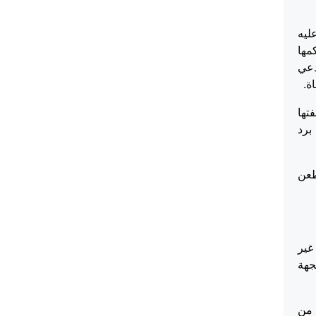
ى عليه
حكمها
مدعي
تها
درت حكمها بتاريخ 5/3/2025 القاضي برد
طعن
غير
جهة
ولما استند المدعي في دعواه بطلب فسخ عقد الايجار، لعدم التزام المدعى عليه بدفع بدل الأجرة المستحقة عن شهر 5 من