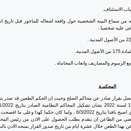
 من سماع البينة الشخصية حول واقعة اشغاله للماجور قبل تاريخ ان
عى عليه شخصيا .
مع الرسوم والمصاريف واتعاب المحاماة .
المحكمـة
تصل بقرار صادر عن محاكم الصلح وحيث ان الحكم الطعين قد صدر بتا
5/3/2025 في ظل العمل بالقرار بقانون رقم 10 لسنة 2022 بشان تشكيل ال
المنشور في العدد 26 من الجريدة الرسمية والذي اصبح نافذا بتاريخ 6/3/2022 ، ولما كان حكما كهذا وعلى ما 
ار اليه يقتضي من الطاعن ان يتقدم بطلب الحصول على الاذن من رئيس المح
عن بهذا الطعن خلال عشرة ايام من تاريخ صدور القرار بمنحه الاذن بال