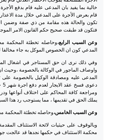
خالية بما يفيد بان المدعى عليه قام بدفع الأجرة
قام بعرض الأجرة على المدعي خلال مدة الاعذار 
تكون والحالة هذه مقامة من ذي صفة وضمن الش
فتكون قد طبقت صحيح حكم القانون الامر الموجب
وعن السبب الرابع،
وحاصله تخطئة المحكمة مصد
المدعي كون ان الخصوص الموكل به جاء مخالفا لحكم المادة 59
وفي ذلك نرى ان حق المستاجر في اشغال الم
واوصاف الماجور في الوكالة بالخصومة ،وحيث ان 
المدعى عليه ومصادقة الوكيل بالخصومة على ت
ومراجعة كافة المحاكم على اختلاف أنواعها ودرج
يملك الحق في تقديمها ، مما يستوجب رد هذا الس
وعن السبب الخامس،
وحاصله تخطئة المحكمة مصد
وبالوقوف على حيثيات لائحة الاستئناف المقدمة
محكمة الاستئناف في حكمها نجدها قد عالجت جوه