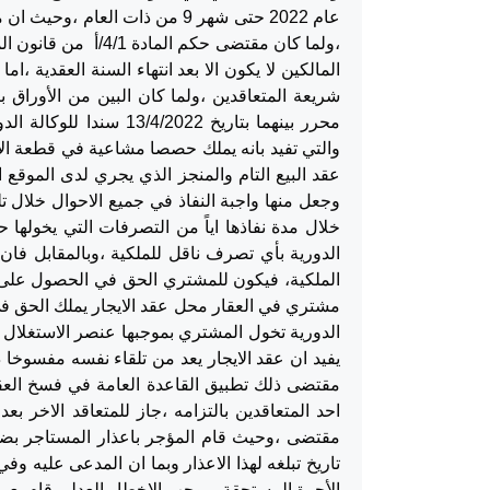
،ولما كان مقتضى حكم
المالكين لا يكون الا بعد انتهاء السنة العقدية ،ا
شريعة المتعاقدين ،ولما كان البين من الأوراق
والتي تفيد بانه يملك حصصا مشاعية في قطعة الأ
عقد البيع التام والمنجز الذي يجري لدى الموقع ا
وجعل منها واجبة النفاذ في جميع الاحوال خلال ت
خلال مدة نفاذها اياً من التصرفات التي يخولها
الدورية بأي تصرف ناقل للملكية ،وبالمقابل فان
الملكية، فيكون للمشتري الحق في الحصول على ثم
مشتري في العقار محل عقد الايجار يملك الحق في
الدورية تخول المشتري بموجبها عنصر الاستغلال 
يفيد ان عقد الايجار يعد من تلقاء نفسه مفسوخا د
مقتضى ذلك تطبيق القاعدة العامة في فسخ العقود
احد المتعاقدين بالتزامه ،جاز للمتعاقد الاخر ب
تاريخ تبلغه لهذا الاعذار وبما ان المدعى عليه وف
الأجرة المستحقة بموجب الاخطار العدلي قام بعر