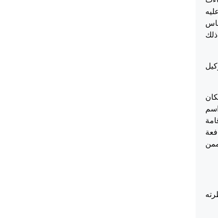
ليه
ساس
ذلك
كيل
كان
اسم
امة
والمدافعة
ممن
رته