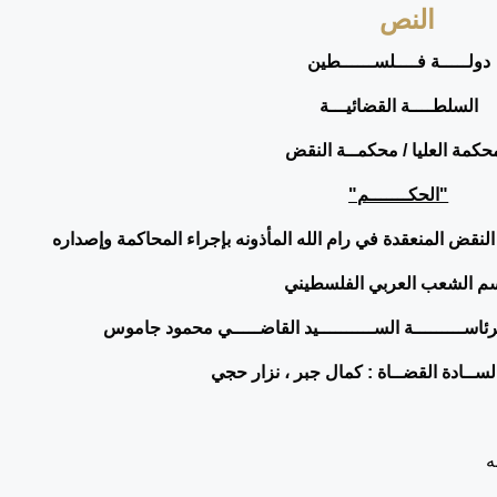
النص
دولـــــة فــــلســــــطين
السلطــــة القضائيـــة
محكمة العليا / محكمــة النقض
"الحكـــــــم"
النقض المنعقدة في رام الله المأذونه بإجراء المحاكمة وإصداره
سم الشعب العربي الفلسطيني
 بـرئاســـــــــة الســــــــــيد القاضـــــي محمود جاموس
لســادة القضــاة : كمال جبر ، نزار حجي
ه