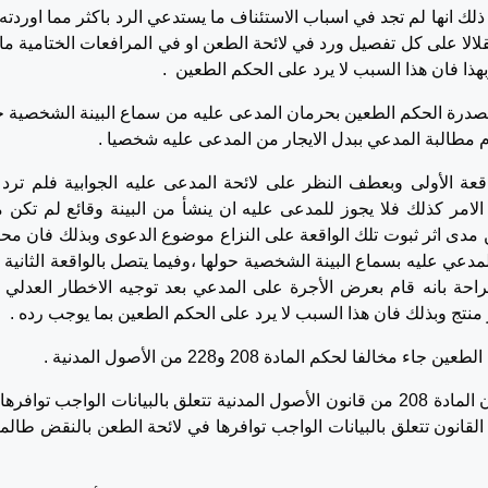
ذلك انها لم تجد في اسباب الاستئناف ما يستدعي الرد باكثر مما اوردته
لالا على كل تفصيل ورد في لائحة الطعن او في المرافعات الختامية ما 
هذا فان هذا السبب لا يرد على الحكم الطعين .
درة الحكم الطعين بحرمان المدعى عليه من سماع البينة الشخصية 
م مطالبة المدعي ببدل الايجار من المدعى عليه شخصيا .
عة الأولى وبعطف النظر على لائحة المدعى عليه الجوابية فلم ترد 
لامر كذلك فلا يجوز للمدعى عليه ان ينشأ من البينة وقائع لم تكن م
ن مدى اثر ثبوت تلك الواقعة على النزاع موضوع الدعوى وبذلك فان مح
دعي عليه بسماع البينة الشخصية حولها ،وفيما يتصل بالواقعة الثانية و
راحة بانه قام بعرض الأجرة على المدعي بعد توجيه الاخطار العدلي 
منتج وبذلك فان هذا السبب لا يرد على الحكم الطعين بما يوجب رده .
لفا لحكم المادة 208 و228 من الأصول المدنية .
وفي ذلك ان هذا السبب حريا بعدم القبول كون ان المادة 208 من قانون الأصول المدنية تتعلق بالبيانات الواجب توا
اف في حين ان المادة 228 من ذات القانون تتعلق بالبيانات الواجب توافرها في لائحة الطعن بالنقض طال