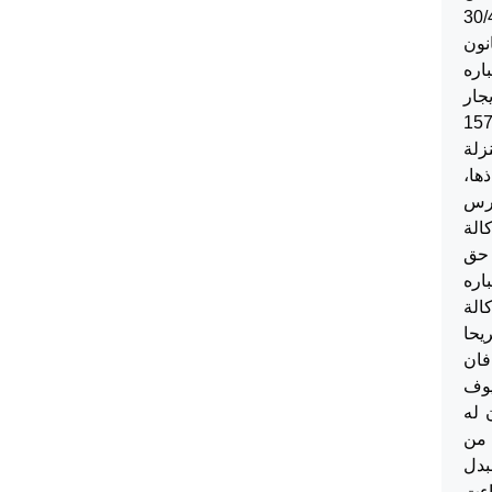
من تاريخ 1/5/2022 وتنهي بتاريخ 30/4/2024
قانون
باره
جار
دل رام الله تحت الرقم 15758/2020
زلة
ها،
ارس
الة
 حق
اره
الة
يحا
فان
يوف
 له
لشهرية المستحقة على الماجور خلال مدة 30 يوما من
بدل
اءت