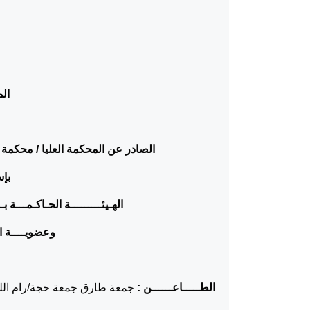
ال
الصادر عن المحكمة العليا / محكمة 
بإ
الهـيئـــــــــة الحـاكـمـــة
وعضويــــة ا
الطـــــاعــــــن :
جمعة طارق جمعة حجة/رام الل