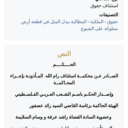
استئناف حقوق
التصنيفات
حقوق
-
الملكية
-
المطالبة ببدل المثل في قطعة أرض
مملوكة على الشيوع
النص
الحــــكــــم
الصــادر عـن محكمــة استئناف رام الله المـأذونـة بإجــراء
المحـاكمــة
وإصــدار الحكـم باسـم الشـعب العـربـي الفـلسـطيني
الهيئة الحاكمة برئاسة القاضي السيد رائد عصفور
وعضوية السادة القضاة راشد عرفة و وسام السلايمة