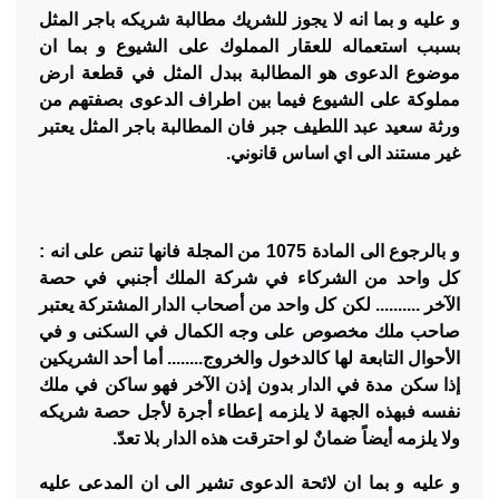
و عليه و بما انه لا يجوز للشريك مطالبة شريكه باجر المثل
بسبب استعماله للعقار المملوك على الشيوع و بما ان
موضوع الدعوى هو المطالبة ببدل المثل في قطعة ارض
مملوكة على الشيوع فيما بين اطراف الدعوى بصفتهم من
ورثة سعيد عبد اللطيف جبر فان المطالبة باجر المثل يعتبر
غير مستند الى اي اساس قانوني.
و بالرجوع الى المادة 1075 من المجلة فانها تنص على انه :
كل واحد من الشركاء في شركة الملك أجنبي في حصة
الآخر
..........
لكن كل واحد من أصحاب الدار المشتركة يعتبر
صاحب ملك مخصوص على وجه الكمال في السكنى و
في
الأحوال التابعة لها كالدخول والخروج
........
أما أحد الشريكين
إذا سكن مدة في الدار بدون إذن الآخر فهو ساكن في ملك
نفسه فبهذه الجهة لا يلزمه إعطاء أجرة لأجل حصة شريكه
ولا يلزمه أيضاً ضمانٌ لو احترقت هذه الدار بلا تعدّ
.
و عليه و بما ان لائحة الدعوى تشير الى ان المدعى عليه