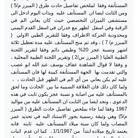
المستأنفة وفقا لملخص تفاصيل حادث طرق ( المبرز م/5 )
ومن الثابت ايضا ان المستأنف عليه وبذات اليوم ادخل الى
مستشفى الميزان التخصصي حيث كان يعاني الم في
الرقبة وفي اسفل لظهر مع خدران في اسفل القدم اليمنى
ومحدودية الحركة الاطراف وفقا للتقرير الطبي الاولي (
المبرز م/ 7 ) ، وقد تم منح المستأنف عليه مدة تعطيل ثلاثة
اشهر ونسبة عجز 20% وظيفي دائم وفقا لتقرير اللجنة
الطبية العليا ( المبرز س/2 ) وتقرير اللجنة الطبية المحلية ،
و وفقا لا قوال الشاهدة عفاف يوسف عبد الله ابو عصب
والتي تقدمت بها الجهة المستأنفة كبينة لها فان المستأنف
عليه لم يكن يعاني من أي الم في الظهر قبل الحادث ، ،
ولما كان ذلك فان العلاقة السببية ما بين الحادث وما لحق
بالمستأنف عليه من اصابة و نسبة عجز يكون ثابت في هذه
الدعوى ، ونجد ايضا من الثابت ان المستأنف عليه من مواليد
1967 وفقا لما جاء بملخص تفاصيل حادث الطرق ( المبرز
م/5) وهي وثيقة رسمية يجوز الاستناد اليه في تحديد عمر
المصاب ولما كان سنة ميلاد المستأنف عليه ثابته فانه
يعتمد تاريخ ميلاده ابتدأ من 1/1/1967 ، كما ان عدم اثبات