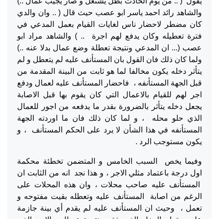
يقول ( .. من يوم الحادث بطل يشتغل و صار يجيب عمال ..)
والشاهد رائد احمد ياسر ابو عصب حيث قال ( .. وان والدي
كان مضطر لاحضار ناس لغايات القيام بعمل المدعي في
فترة تعطيله وكان يدفع لهم اجرة .. ) والشاهد مراد ابو
عصب (... ان المدعي ونتيجة تعطلة وضع عمال بدلا عنه ..)
ولما كان ذلك فان القول بان المستأنف عليه لم يتعطل و لم
يتأثر دخله يكون مخالفا لما هو ثابت من البينة المقدمة من
قبل الجهة المستأنفه ، فاحضار المستأنف عليه لعمال ودفع
اجر لهم للقيام بالاعمال التي كان يقوم بها قبل الاصابة
يجعل دخله يتأثر بالضرورة بقدر ما يدفعه من اجور للعمال
الذي حلو محله ، و لما كان ذلك فان ما اوردته الجهة
المستأنفه في هذا الشأن لا يرد على الحكم المستأنف ، و
يكون مستوجب الرد .
وفيما يخص السبب الخامس و المتضمن تخطئة محكمة
اول درجة باعتماد مثلي الاجر ، و هذا نجد انه من الثابت ان
المستأنف عليه صاحب محلات ، وان هذه المحلات على
الرغم من اصابة المستأنف عليه وتعطله بقيت مفتوحه و
تعمل ، وحيث ان المستأنف عليه لم يقدم أي بينة جازمة