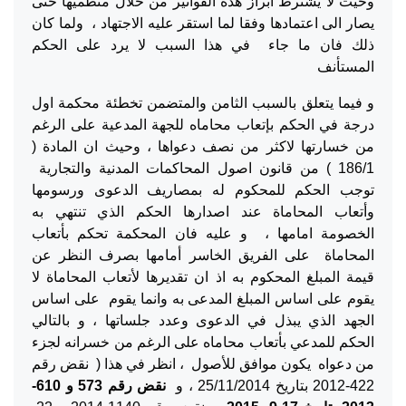
وحيث لا يشترط ابراز هذه الفواتير من خلال منظميها حتى
يصار الى اعتمادها وفقا لما استقر عليه الاجتهاد ، ولما كان
ذلك فان ما جاء في هذا السبب لا يرد على الحكم
المستأنف
و فيما يتعلق بالسبب الثامن والمتضمن تخطئة محكمة اول
درجة في الحكم بإتعاب محاماه للجهة المدعية على الرغم
من خسارتها لاكثر من نصف دعواها ، وحيث ان المادة (
186/1 ) من قانون اصول المحاكمات المدنية والتجارية
توجب الحكم للمحكوم له بمصاريف الدعوى ورسومها
وأتعاب المحاماة عند اصدارها الحكم الذي تنتهي به
الخصومة امامها ، و عليه فان المحكمة تحكم بأتعاب
المحاماة على الفريق الخاسر أمامها بصرف النظر عن
قيمة المبلغ المحكوم به اذ ان تقديرها لأتعاب المحاماة لا
يقوم على اساس المبلغ المدعى به وانما يقوم على اساس
الجهد الذي يبذل في الدعوى وعدد جلساتها ،
و بالتالي
الحكم للمدعي بأتعاب محاماه على الرغم من خسرانه لجزء
من دعواه يكون موافق للأصول ، انظر في هذا ( نقض رقم
422-2012 بتاريخ 25/11/2014 ، و
نقض رقم 573 و 610-