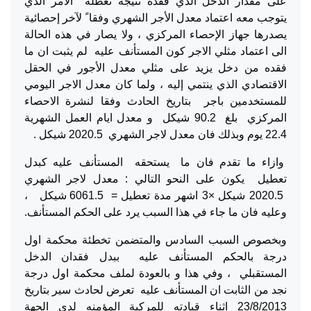
على مقدار الدخل الذي فقده نتيجة تعطله الامر الذي
يتوجب معه اعتماد معدل الأجر الشهري وفقا ً لآخر إحصائية
يصدرها جهاز الإحصاء المركزي ، ولا يصار في هذه الحالة
الى اعتماد مثلي الاجر كون المستأنف عليه لم يثبت ان ما
فقده من دخل يزيد على مثلي معدل الأجور في الحقل
الاقتصادي الذي ينتمي إليه ، ولما كان معدل الاجر اليومي
للمستخدمين باجر بتاريخ الحادث وفقا لنشرة الاحصاء
المركزي بلغ 90.2 شيكل و معدل ايام العمل الشهرية
22.4 يوم وبذلك فان معدل لاجر الشهري 2020.5 شيكل .
وازاء ما تقدم فان ما يستحقه المستأنف عليه كبدل
تعطيل يكون على النحو التالي : معدل لاجر الشهري
2020.5 شيكل ×3 اشهر مدة تعطيل = 6061.5 شيكل ،
وعليه فان ما جاء في هذا السبب يرد على الحكم المستأنف.
وبخصوص السبب السادس والمتضمن تخطئة محكمة اول
درجة بالحكم المستأنف عليه ببدل فقدان الدخل
المستقبلي ، وفي هذا و بالعودة لملف محكمة اول درجة
نجد من الثابت ان المستأنف عليه تعرض لحادث سير بتاريخ
23/8/2013 اثناء قيادته للمركبة المؤمنه لدى الجهة