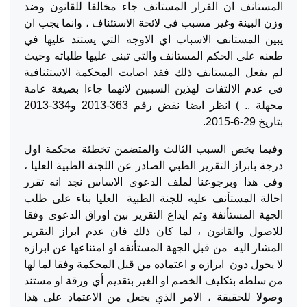
المستانف ان القرار المستانف جاء مخالفا للقانون وضد
وزن البينة وغير مسبب في لائحة الاستئناف ، وانما يجب ان
يبين المستانف الاسباب اي الاوجه التي يستند عليها في
طعنه على الحكم المستانف والتي تبنى عليها طلباته وحيث
لم يفعل المستانف ذلك فقد اصابت المحكمة الاستئنافية
في عدم الالتفات لهذين السببين لانهما جاءا بصيغة عامة
مجهلة .. ) انظر ايضا نقض رقم 363-2013 و334-2013
بتاريخ 29-6-2015.
وفيما يخص السبب الثالث والمتضمن تخطئة محكمة اول
درجة بابراز التقرير الطبي الصادر عن اللجنة الطبية العليا ،
وفي هذا وبرجوعنا لملف الدعوى الاساس نجد انه تقرر
احالة المستأنف عليه للجنة الطبية العليا بناء على طلب
الجهة المستأنفة وتم ايداع التقرير بين اوراق الدعوى وفقا
للاصول والقانون ، لما كان ذلك فان عدم ابراز التقرير
المشار اليه من قبل الجهة المستأنفه او امتناعها عن ابرازه
لا يحول دون ابرازه و اعتماده من قبل المحكمة وفقا لما لها
من سلطه بتكليف الخصم او الغير بتقديم أي ورقة او مستند
وصولا للحقيقة ، الامر الذي يجعل من الاعتماد على هذا