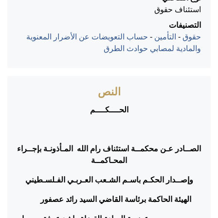
استئناف حقوق
التصنيفات
حقوق
-
التأمين
-
حساب التعويضات عن الأضرار المعنوية
والمادية لمصابي حوادث الطرق
النص
الحــــكــــم
الصــادر عـن محكمــة استئناف رام الله المـأذونـة بإجــراء
المحـاكمــة
وإصــدار الحكـم باسـم الشـعب العـربـي الفـلسـطيني
الهيئة الحاكمة برئاسة القاضي السيد رائد عصفور