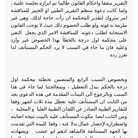
التقرير متفقا واحكام القانون طالما تم ابرازه بجلسة علنية ،
ولما كانت دعوة منظم التقرير الطبي او الخبير للمناقشة
امر متروك لتقدير المحكمة ان رأت حاجة لذلك، وهي غير
ملزمة بدعوته ولو طلب الخصوم ذلك حيث لا يوجب القانون
الاستجابة لطلب دعوته للمناقشة الامر الذي يجعل النعي
على محكمة اول درجة بالخطأ بهذا الخصوص غير وارد
وعليه فان ما جاء في السبب لا يرد الحكم المستأنف لذا
نقرر رده
وبخصوص السبب الرابع والمتضمن تخطئة محكمة اول
درجة بالحكم ببدل التعطيل ، وبمعالجتنا لما جاء في هذا
السبب وبالرجوع الى البينات المقدمة في هذه الدعوى نجد
من الثابت ان المستأنف عليه تعطل مدة ثلاث اشهر وفقا
للتقارير الطبية الصادر عن اللجان الطبية العليا و المحلية ،
ومن الثابت ايضا مكوث المستأنف عليه بالبيت نتيجة اصابته
واضطراره لإحضار عمال بدلا عنه ، وفقا للبينة التي تقدمت
بها الجهة المستأنفة فالشاهد ادهم ابو عصب وبشهادته