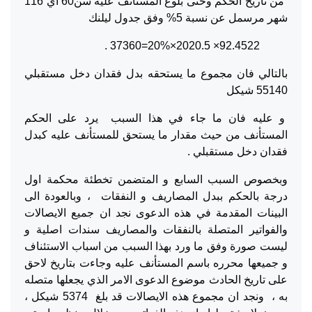
من تاريخ الحكم وحتى بلوغ المستأنف عليه سن60 أي 116
شهر مرسمل عن نسبة 5% وفق جدول ليلنك
92.4522× 2020.5×20%=37360 .
بالتالي فان مجموع ما يستحقه بدل فقدان دخل مستقبلي
55140 شيكل
و عليه فان ما جاء في هذا السبب يرد على الحكم
المستأنف من حيث مقدار ما يستحق للمستأنف عليه كبدل
فقدان دخل مستقبلي .
وبخصوص السبب السابع و المتضمن تخطئة محكمة اول
درجة بالحكم ببدل المصاريف و النفقات ، وبالعودة الى
البينات المقدمة في هذه الدعوى نجد ان جميع الايصالات
والفواتير المتصلة بالنفقات والمصاريف سندات اصلية و
ليست صورة وفق ما ورد بهذا السبب من اسباب الاستئناف
و جميعها محرره باسم المستأنف عليه وجاءت بتاريخ لاحق
على تاريخ الحادث موضوع الدعوى الامر الذي يجعلها متصله
به ، ونجد ان مجموع هذه الايصالات قد بلغ 5374 شيكل ،