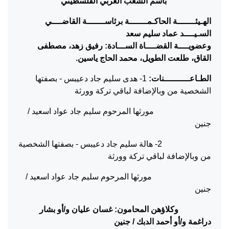
باسم الشعب العربي الفلسطيني
الهـيئـــــــة الحاكـمـــــــة برئاســـــــة القاضــــي
السـيــــد عماد سليم سعد
وعضويــــة القضــــاة الســـادة: رفيق زهد، مصطفى
القاق، طلعت الطويل، محمد الحاج ياسين.
الطـاعــــــــــنات:
1- هدى سليم جاد دعيبس - بصفتها
الشخصية من وبالإضافة لباقي تركة وورثة
مورثها المرحوم سليم جاد عواد اسعيد /
جنين
2- هالة سليم جاد دعيبس - بصفتها الشخصية
من وبالإضافة لباقي تركة وورثة
مورثها المرحوم سليم جاد عواد اسعيد /
جنين
وكلاؤهن المحامون: غسان عليان و/أو بشار
دراغمة و/أو أحمد الدبك / جنين