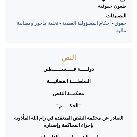
طعون حقوقية
التصنيفات
حقوق
-
أحكام المسؤولية العقدية
-
تخلية مأجور ومطالبة
مالية
النص
دولـــــة فــــلســــــطين
السلطــــة القضائيـــة
محكمــة النقض
"الحكـــــم"
الصادر عن محكمة النقض المنعقدة في رام الله المأذونة
بإجراء المحاكمة وإصداره