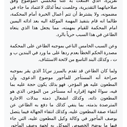
تقريره، الذي اقتنعت به كلتا محكمتي الموضوع وفق
صلاحياتهما التقديرية، وخلصت تبعاً لذلك لاعتماد ما جاء في
مضمونه، ولا يشترط أن تتم أعمال الخبرة أمام المحكمة،
طالما انه قام بتنفيذ المهمة الموكلة اليه بعد ادائه اليمين
امام المحكمة للقيام بمهمته، مما يجعل هذا الذي ينعاه
الطاعن في هذا السبب حرياً بالرد.
وعن السبب الخامس الناعي بموجبه الطاعن على المحكمة
مصدرة الحكم الخطأ بعدم ردها على ما ورد في البندين ب و
ت ، وكذلك البند التاسع من لائحة الاستئناف.
ولما كان الطاعن قد تقدم بالمبرز س/1 الذي يقر بموجبه
صراحة أنه المستأجر للمأجور موضوع الدعوى، وأن
المطعون عليه هو المؤجر، فهو بذلك يكون حجة عليه بما
فيه، سواءً لجهة إقراره أنه مستأجر من المؤجر، الذي هو
المطعون ذاته، وكذلك انشعال ذمته ببدلات الاجارة
المترصدة بذمته، بما ينفي كذلك ما دفع به الطاعن عن
انتفاء صفة المطعون عليه، وكذلك انتفاء الجهالة فيما يتصل
بوصف المأجور في وكالة وكيل المطعون عليه، التي جاء
فيها ما يوضح الخصوص الموكل به لجهة وصف المأجور