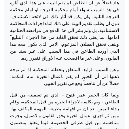
هاذ فضلاً عن ان الطاعن لم يقم البينة على هذا الذي أثاره
في هذا السبب سواء أمام محكمة الدرجة او امام محكمة
الدرجة الثانية، وان يكن قد أثار ذلك في لائحة الاسئتناف،
دون ان يطلب تقديم البينة على ذلك اثناء اجراءات المحاكمة
الاستئنافية، بل ولم يشر الى هذا الدفع في مرافعته الختامية
امامها، بما يعني ذلك تحقق الغاية من هذا الاجراء "التبليغ"
وينفي تحقق البطلان المزعوم، الامر الذي يكون معه هذا
الذي أورده الطاعن في هذا السبب على غير سند من
القانون، وعلى غير ما افصحت عنه الاوراق فنقرر رده.
وعن السبب الرابع، المتعلق بتخطئة المحكمة إذ لم توجه
ذهنها الى أن الخبير لم يقم باعمال الخبرة امام المكمة،
فضلاً عن أن تناقضاً وقع في تقرير الخبير.
ولما كان الخبير عمر فتوح - الذي تم تسميته من قبل
الطاعن - وتم تكليفه لاجراء الخبرة من قبل المحكمة، وقام
باداء اليمين بعد ان تم افهامه بطبيعة المهمة المكلف بها،
ومن ثم اجرى اعمال الخبرة وفق القانون والاصول، وجرت
مناقشته من قبل طرفي الخصومة فيما يتعلق بمضمون