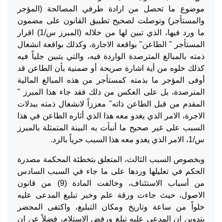
موضوع ما تحصل من ارادة طرفي المصالحة (المؤجر
والمستأجر) وتوصلت لصحيح تطبيق القانون على مضمون
ما ورد فيها، الذي تبين لها من خلاله (المبرز س/1) اقرار
المستأجر " الطاعن" بواقعة الاجارة، وكذلك بواقعة انشغال
ذمته بالمبالغ المترصدة الواردة فيه، والتي يتبين جلياً فيه
كذلك خلوه من أية اشارة صريحة أو ضمنية بأن الطاعن قد
أوفى المؤجر ما بذمته كمستأجر من هذه المبالغ المالية
المترصدة، بل على العكس من ذلك فقد جاء هذا المبرز "
المقدم من قبل الطاعن ذاته" معززاً لانشغال ذمته ببدلات
الاجرة، الامر الذي يغدو معه هذا الذي أثاره الطاعن في هذا
السبب على غير صحيح ما أنبأت به البينة المتمثلة بالمبرز
س/1، الامر الذي يغدو معه هذا السبب حرياً بالرد.
وبخصوص السبب الثالث، المتعلق بتخطئة المحكمة مصدرة
الحكم في تعليلها وردها على ما جاء في السبب السادس
من أسباب الاستئناف، وخالفت المادة (9) من قانون
الاصول، حيث جاءت ورقة علم وخبر تبليغ المدعى عليه
خلواً من ساعة وتاريخ ومكان التبليغ، واكتفى المحضر
بتدوين ان المدعى عليه تبلغ ورفض الاستلام، فضلاً عن ان