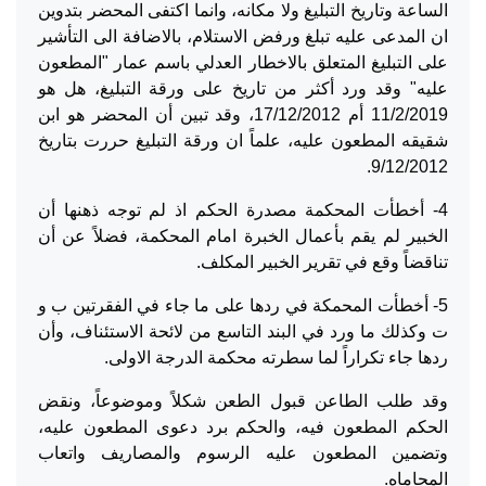
الساعة وتاريخ التبليغ ولا مكانه، وانما اكتفى المحضر بتدوين
ان المدعى عليه تبلغ ورفض الاستلام، بالاضافة الى التأشير
على التبليغ المتعلق بالاخطار العدلي باسم عمار "المطعون
عليه" وقد ورد أكثر من تاريخ على ورقة التبليغ، هل هو
11/2/2019 أم 17/12/2012، وقد تبين أن المحضر هو ابن
شقيقه المطعون عليه، علماً ان ورقة التبليغ حررت بتاريخ
9/12/2012.
4- أخطأت المحكمة مصدرة الحكم اذ لم توجه ذهنها أن
الخبير لم يقم بأعمال الخبرة امام المحكمة، فضلاً عن أن
تناقضاً وقع في تقرير الخبير المكلف.
5- أخطأت المحمكة في ردها على ما جاء في الفقرتين ب و
ت وكذلك ما ورد في البند التاسع من لائحة الاستئناف، وأن
ردها جاء تكراراً لما سطرته محكمة الدرجة الاولى.
وقد طلب الطاعن قبول الطعن شكلاً وموضوعاً، ونقض
الحكم المطعون فيه، والحكم برد دعوى المطعون عليه،
وتضمين المطعون عليه الرسوم والمصاريف واتعاب
المحاماه.