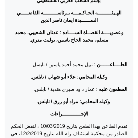
بإسم الشعب العربي الفلسطيني
الهـيئـــــــــة الحـاكـمـــة بـرئاســـــــــة القاضـــــي
الســــــيدة ايمان ناصر الدين
وعضويــــة القضــاة الســــاده :
عدنان الشعيبي، محمد
مسلم، محمد الحاج ياسين، بوليت متري.
الطــــاعــــــن :
نبيل محمد أحمد ياسين / نابسل.
وكيله المحامي: علاء أبو شهاب / نابلس.
المطعون عليه :
عمار داود صبري هندية / نابلس.
وكيله المحامي: مراد أبو رزق / نابلس.
الإجــــــــــــراءات
تقدم الطاعن بهذا الطعن بتاريخ 10/03/2019 ، لنقض الحكم
الصادر من محكمة استئناف رام الله بتاريخ 12/2/2019، في