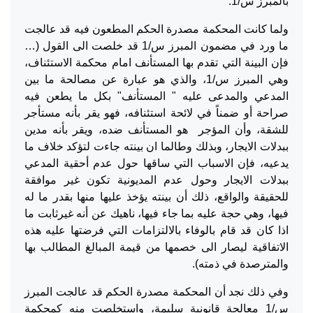
بالمبرز س/1.
ولما كانت المحكمة مصدرة الحكم المطعون فيه قد عالجت
ما ورد في مضمون المبرز س/1 قد خلصت الى القول (…
فإن البينة التي تقدم بها المستأنف امام محكمة الاستئناف،
وهي المبرز س/1، والذي هو عبارة عن مصالحة ما بين
المدعي والمدعى عليه " المستأنف" بكل ما يطعن فيه
صراحة أو ضمناً في لائحة استئنافه، فهو يقر بأنه مستأجر
للشقة، وأن المؤجر هو المستأنف ضده، ويقر بأنه مدين
ببدلات الايجار، وبذلك وطالما ان بينته جاءت لتؤكد خلاف ما
يدعيه، فإن الاسباب التي ساقها حول عدم أحقية المدعي
ببدلات الايجار وحول عدم المديونية تكون غير موافقة
للحقيقة والواقع، ذلك أن بينته يؤخذ عليها منها بقدر ما له
فيها، وهي حجة عليه بما جاء فيها، ناهيك عن أنه غيرثابت ما
اذا كان قد قام بالوفاء بالالتزامات التي فرضتها عليه هذه
الاتفاقية ليصار الى خصمها من قيمة المبالغ المطالب بها
والمترصدة في ذمته).
وفي ذلك نجد أن المحكمة مصدرة الحكم قد عالجت المبرز
س/1 معالجة قانونية سليمة، واستخلصت منه كمحكمة