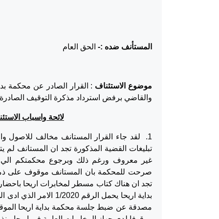
المستأنف ضده :-
الحق العام
موضوع الاستئناف
والقاضي برفض استرداد مذكرة التوقيف الصادرة بحق ال
لائحة واسباب الاستئ
1. لقد جاء القرار المستانف مخالف للاصول و
تبليغات القضية المذكورة تجد ان المستانف لم 
صرحت للمحكمة بان المستانف موقوف على ذمة
تجد ان هناك كتاب مسطر لمخابرات اريحا باحضاره 
بداية اريحا يحمل الرقم
مصدقة عن ضبط جلسة محكمة بداية اريحا الموقرة
موقوفا لدى جهاز المخابرات العامة في اريحا منذ 