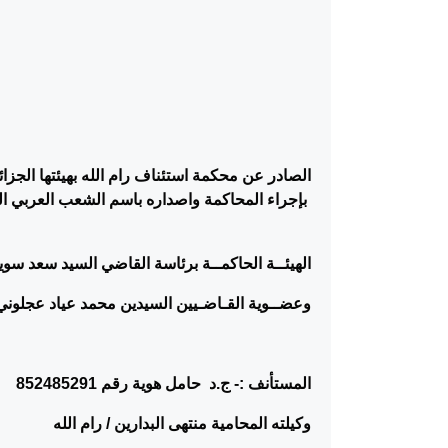
الصادر عن محكمة استئناف رام الله بهيئتها الجزائي
بإجراء المحاكمة واصداره باسم الشعب العربي ا
الهيئــة الحاكمــة برئاسة القاضي السيد سعد سو
وعضــوية القـاضـيين السيدين محمد عياد عجلوني
المستأنف :- ج.د حامل هوية رقم 852485291
وكيلته المحامية منتهى البدارين / رام الله