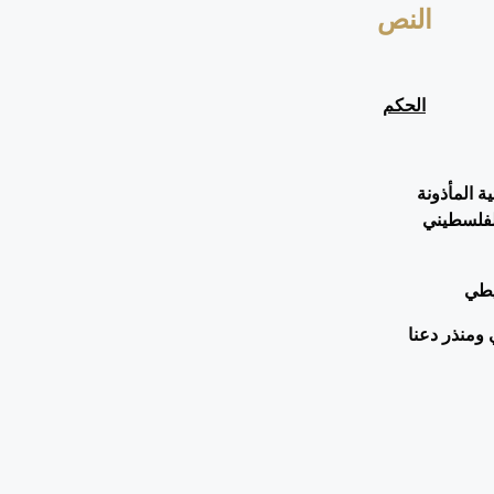
النص
الحكم
ة المأذونة
لفلسطيني
يطي
 ومنذر دعنا