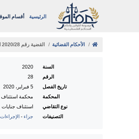
الرئيسية
أقسام الموق
الأحكام القضائية
القضية رقم ‎28‏/‎2020‏ المنعقدة …
السنة
2020
الرقم
28
تاريخ الفصل
5 فبراير، 2020
المحكمة
محكمة استئناف را
نوع التقاضي
استئناف جنايات
التصنيفات
جزاء
-
الإجراءات 