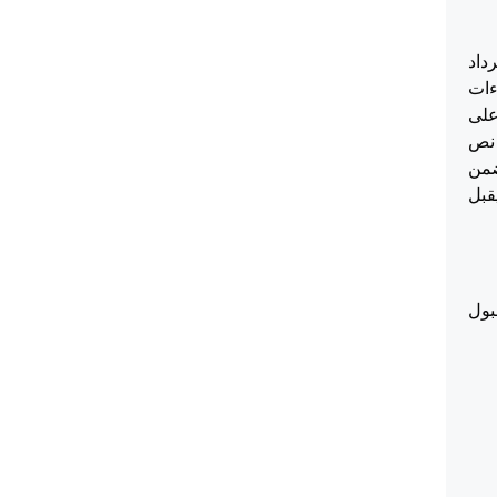
 لاسترداد
3 من قانون الاجراءات
 حيث نصت على
 نص
ضمن
يقبل
بول