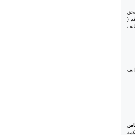
 بحق
قم (
انف
انف
ساس
كمة