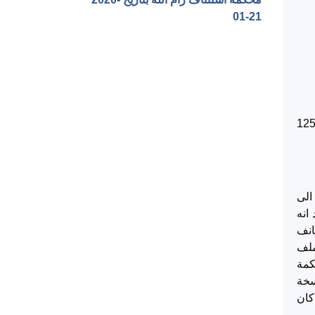
01-21‏
6/1/ في القضية الجزائية رقم 125/2019
الى
انه
المستانف
ملف
كمة
 نسخة
كان