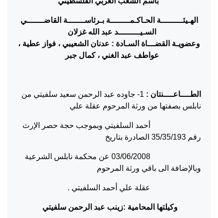
باسم الشعب العربي الفلسطيني
الهـيئـــــــــة الحـاكـمــــــــة بـرئاســـــــة القاضـــــــي
السـيـــــــــد عبد الله غزلان
وعضويـة القضـــاة السـادة : عدنان الشعيبي ، فواز عطية ،
عواطف عبد الغني ، كمال جبر
الطــــاعــــنتان :
1- جاوده عبد الرحمن سعيد سلفيتي من
نابلس بصفتها من ورثة المرحوم عقلة علي
أحمد السلفيتي وبموجب حجة حصر الإرث
رقم 35/35/193 الصادرة بتاريخ
03/06/2008 عن محكمة نابلس الشرعية
وبالإضافة الى باقي ورثة المرحوم
عقلة علي أحمد السلفيتي .
وكيلتها المحامية :زينب عبد الرحمن سلفيتي