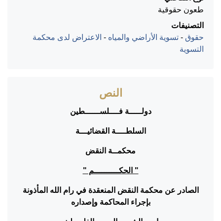
طعون حقوقية
التصنيفات
حقوق
-
تسوية الأراضي والمياه
-
الاعتراض لدى محكمة
التسوية
النص
دولـــــة فــــلســــــطين
السلطــــة القضائيـــة
محكمــة النقض
" الحكــــــــــم "
الصادر عن محكمة النقض المنعقدة في رام الله المأذونة
بإجراء المحاكمة وإصداره