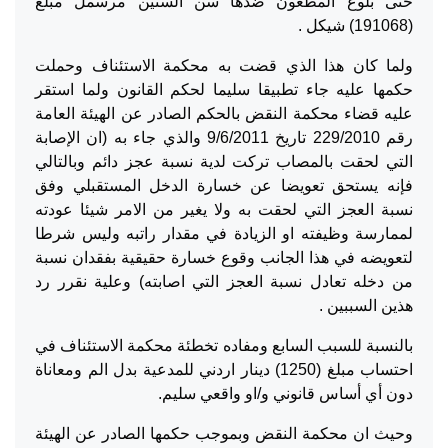
حتى بلوغ المطعون ضدها سن الستين مرسمل مبلغ
(191068) شيكل .
ولما كان هذا الذي قضت به محكمة الاستئناف وحملت
حكمها عليه جاء تطبيقا سليما لحكم القانون ولما استقر
عليه قضاء محكمة النقض بالحكم الصادر عن الهيئة العامة
رقم 229/2010 تاريخ 9/6/2011 والذي جاء به (ان الإصابة
التي لحقت بالمصاب تركت لدية نسبة عجز دائم وبالتالي
فإنه يستحق تعويضا عن خسارة الدخل المستقبلي وفق
نسبة العجز التي لحقت به ولا يغير من الامر شيئا عودته
لممارسة وظيفته او الزيادة في مقدار راتبه وليس شرطا
لتعويضه في هذا الجانب وقوع خسارة حقيقية بفقدان نسبة
من دخله تعادل نسبة العجز التي اصابته) وعلية نقرر رد
هذين السببين .
بالنسبة للسبب السابع ومفاده تخطئة محكمة الاستئناف في
احتساب مبلغ (1250) دينار اردني للمدعية بدل الم ومعاناة
دون أي أساس قانوني و/او واقعي سليم.
وحيث ان محكمة النقض وبموجب حكمها الصادر عن الهيئة