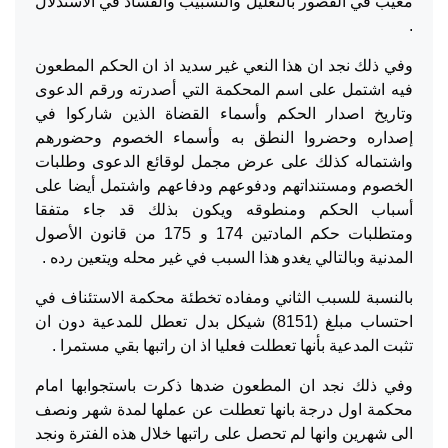
معيب في القصور بالتعليل والتسبيب والفساد في الاستدلال
.
وفي ذلك نجد ان هذا النعي غير سديد اذ ان الحكم المطعون
فيه اشتمل على اسم المحكمة التي أصدرته ورقم الدعوى
وتاريخ اصدار الحكم وأسماء القضاة الذين شاركوا في
إصداره وحضروا النطق به وأسماء الخصوم وحضورهم
واشتماله كذلك على عرض مجمل لوقائع الدعوى وطلبات
الخصوم ومستنداتهم ودفوعهم ودفاعهم واشتمل أيضا على
أسباب الحكم ومنطوقه ويكون بذلك قد جاء متفقا
ومتطلبات حكم المادتين 174 و 175 من قانون الأصول
المدنية وبالتالي يغدو هذا السبب في غير محله ويتعين رده .
بالنسبة للسبب الثاني ومفاده تخطئة محكمة الاستئناف في
احتساب مبلغ (8151) شيكل بدل تعطل للمدعية دون ان
تثبت المدعية بأنها تعطلت فعليا اذ ان راتبها بقي مستمرا .
وفي ذلك نجد ان المطعون ضدها ذكرت باستجوابها امام
محكمة اول درجة بانها تعطلت عن عملها لمدة شهر ونصف
الى شهرين وانها لم تحصل على راتبها خلال هذه الفترة ونجد