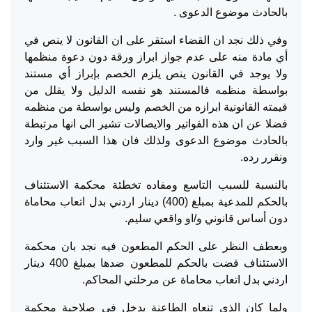
بالحادث موضوع الدعوى .
وفي ذلك نجد ان القضاء استقر على ان القانون لا ينص في
أي مادة منه على عدم جواز ابراز ورقة دون دعوة منظمها
ولا يوجد في القانون ينص يلزم الخصم بإبراز أي مستند
بواسطة منظمه فالمستند هو نفسه الدليل ولا يقلل من
قيمته القانونية ابرازه من الخصم وليس بواسطة من منظمه
فضلا عن ان هذه الفواتير والايصالات تشير الى انها مرتبطة
بالحادث موضوع الدعوى ولذلك فان هذا السبب غير وارد
ونقرر رده.
بالنسبة للسبب التاسع ومفاده تخطئة محكمة الاستئناف
بالحكم للمدعية بمبلغ (400) دينار اردني بدل اتعاب محاماة
دون أساس قانوني و/او واقعي سليم.
وبعطف النظر على الحكم المطعون فيه نجد بان محكمة
الاستئناف قضت بالحكم للمطعون ضدها بمبلغ 400 دينار
اردني بدل اتعاب محاماة عن مرحلتي المحاكم.
ولما كان الذي تنعاه الطاعنة يدخل في صلاحية محكمة