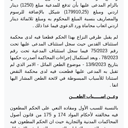
بالزام المدعى عليها بأن تدفع للمدعية مبلغ (1250) دينار
اردني ومبلغ (179910,25) شيكل بالإضافة للرسوم
والمصاريف بنسبة المبلغ المحكوم به ومبلغ ثلاثمائة دينار
اردني اتعاب محاماة ورد الدعوى فيما عدا ذلك .
لم يقبل طرفي النزاع بهذا الحكم فطعنا فيه لدى محكمة
استئناف القدس حيث سجل استئناف المدعى عليها تحت
رقم 75/2023 فيما سجل استئناف المدعية تحت رقم
78/2023 ، وبعد استكمال إجراءات المحاكمة أصدرت حكمها
بتاريخ 13/9/2023 - موضوع الطعن الماثل - الامر الذي لم
تقبل به المدعى عليها فطعنت فيه لدى محكمة النقض
استنادا للأسباب المبسوطة في لائحة الطعن المشار اليها
انفا .
وعــن اســـــباب الطعـــن
بالنسبة للسبب الأول ومفاده النعي على الحكم المطعون
فيه مخالفته لأحكام المواد 174 و 175 من قانون أصول
المحاكمات المدنية والتجارية حيث ان الحكم المطعون فيه