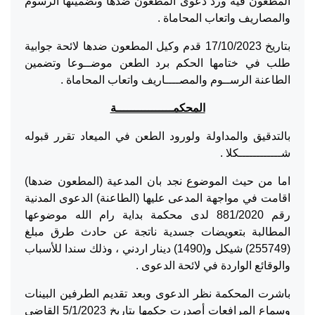
المطعون فيه ورد دعوى المطعون ضدها وتضمينها الرسوم
والمصاريف واتعاب المحاماة .
بتاريخ 17/10/2023 قدم وكيل المطعون ضدها لائحة جوابية
طلب في ختامها الحكم برد الطعن موضــوعا وتضمين
الطاعنة الرســوم والمصــــاريف واتعاب المحاماة .
المحكمــــــــــــــــة
بالتدقيق والمداولة ولورود الطعن في الميعاد تقرر قبوله
شــــــــــــكلا .
اما من حيث الموضوع نجد بان المدعية (المطعون ضدها)
اقامت في مواجهة المدعى عليها (الطاعنة) الدعوى المدنية
رقم 881/2020 لدى محكمة بداية رام الله موضوعها
المطالبة بتعويضات جسدية ناتجة عن حادث طرق مبلغ
(255749) شيكل و(1490) دينار اردني ، وذلك سندا للأسباب
والوقائع الواردة في لائحة الدعوى .
باشرت المحكمة نظر الدعوى وبعد تقديم الطرفين البينات
وسماع المرافعات أصدرت حكمها بتاريخ 5/1/2023 القاضي