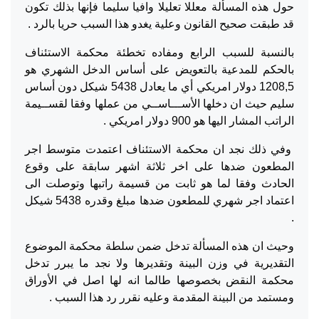
حول هذه المسألة معللا تعليلا وافيا سليما فإنها بذلك تكون
قد طبقت صحيح القانون وعلية يغدو هذا السبب حريا بالرد .
بالنسبة للسبب الرابع ومفاده تخطئة محكمة الاستئناف
بالحكم للمدعية بالتعويض على أساس الدخل الشهري هو
1208,5 دولار امريكي أي ما يعادل 5438 شيكل دون أساس
سليم حيث ان دخلها الأســـاســي من عملها وفقا لقســيمة
الراتب المشار اليها هو 900 دولار امريكي .
وفي ذلك نجد ان محكمة الاستئناف اعتمدت متوسط اجر
المطعون ضدها على اخر ثلاثة اشهر سابقة على وقوع
الحادث وفقا لما هو ثابت من قسيمة راتبها وتوصلت الى
اعتماد اجر شهري للمطعون ضدها مبلغ وقدره 5438 شيكل
.
وحيث ان هذه المسألة تدخل ضمن سلطة محكمة الموضوع
التقديرية في وزن البينة وتقديرها ولا نجد ما يبرر تدخل
محكمة النقض بخصوصها طالما انه لها اصل في الأوراق
ومستمد من البينة المقدمة وعليه نقرر رد هذا السبب .