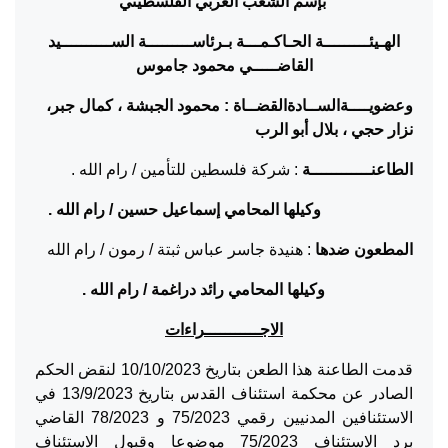
بإسم الشعب العربي الفلسطيني
الهـيئـــــــــة الحـاكـمـــة بـرئاســـــــــة الســــــــــيد
القاضـــــي محمود جاموس
وعضويــــةالســادةالقضــاة : محمود الجبشة ، كمال جبر،
نزار حجي ، بلال أبو الرب
الطاعنــــــــــــة
: شركة فلسطين للتأمين / رام الله .
وكيلها المحامي إسماعيل حسين / رام الله .
المطعون ضدها
: هنيدة جاسر عباس ثبتة / رمون / رام الله
وكيلها المحامي رائد دراغمة / رام الله .
الاجـــــــــــراءات
قدمت الطاعنة هذا الطعن بتاريخ 10/10/2023 لنقض الحكم
الصادر عن محكمة استئناف القدس بتاريخ 13/9/2023 في
الاستئنافين المدنيين رقمي 75/2023 و 78/2023 القاضي
برد الاستئناف 75/2023 موضوعا وقبول الاستئناف