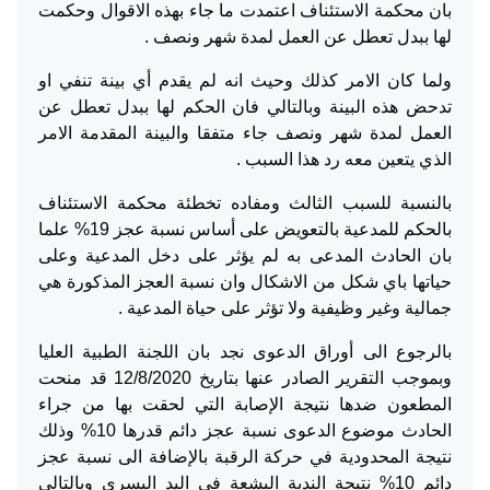
بان محكمة الاستئناف اعتمدت ما جاء بهذه الاقوال وحكمت
لها ببدل تعطل عن العمل لمدة شهر ونصف .
ولما كان الامر كذلك وحيث انه لم يقدم أي بينة تنفي او
تدحض هذه البينة وبالتالي فان الحكم لها ببدل تعطل عن
العمل لمدة شهر ونصف جاء متفقا والبينة المقدمة الامر
الذي يتعين معه رد هذا السبب .
بالنسبة للسبب الثالث ومفاده تخطئة محكمة الاستئناف
بالحكم للمدعية بالتعويض على أساس نسبة عجز 19% علما
بان الحادث المدعى به لم يؤثر على دخل المدعية وعلى
حياتها باي شكل من الاشكال وان نسبة العجز المذكورة هي
جمالية وغير وظيفية ولا تؤثر على حياة المدعية .
بالرجوع الى أوراق الدعوى نجد بان اللجنة الطبية العليا
وبموجب التقرير الصادر عنها بتاريخ 12/8/2020 قد منحت
المطعون ضدها نتيجة الإصابة التي لحقت بها من جراء
الحادث موضوع الدعوى نسبة عجز دائم قدرها 10% وذلك
نتيجة المحدودية في حركة الرقبة بالإضافة الى نسبة عجز
دائم 10% نتيجة الندبة البشعة في اليد اليسرى وبالتالي