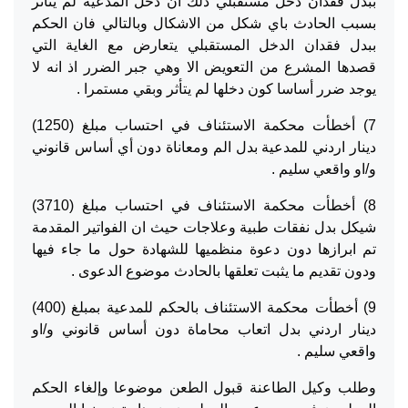
ببدل فقدان دخل مستقبلي ذلك ان دخل المدعية لم يتأثر
بسبب الحادث باي شكل من الاشكال وبالتالي فان الحكم
ببدل فقدان الدخل المستقبلي يتعارض مع الغاية التي
قصدها المشرع من التعويض الا وهي جبر الضرر اذ انه لا
يوجد ضرر أساسا كون دخلها لم يتأثر وبقي مستمرا .
7) أخطأت محكمة الاستئناف في احتساب مبلغ (1250)
دينار اردني للمدعية بدل الم ومعاناة دون أي أساس قانوني
و/او واقعي سليم .
8) أخطأت محكمة الاستئناف في احتساب مبلغ (3710)
شيكل بدل نفقات طبية وعلاجات حيث ان الفواتير المقدمة
تم ابرازها دون دعوة منظميها للشهادة حول ما جاء فيها
ودون تقديم ما يثبت تعلقها بالحادث موضوع الدعوى .
9) أخطأت محكمة الاستئناف بالحكم للمدعية بمبلغ (400)
دينار اردني بدل اتعاب محاماة دون أساس قانوني و/او
واقعي سليم .
وطلب وكيل الطاعنة قبول الطعن موضوعا وإلغاء الحكم