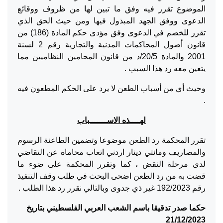
الموضوع تقرر فيه وفق ما تبين لها من ظروف ووقائع
الدعوى ووفق الجهد المبذول فيها ومن حيث الحق الذي
تقرر للخصم في الدعوى وفق مؤدى حكم المادة (186) من
قانون أصول المحاكمات المدنية والتجارية رقم 2 لسنة
2001 والمادة 20/5/د من قانون المحامين النظاميين مما
يتعين معه رد هذا السبب .
وحيث أي من أسباب الطعن لا يرد على الحكم المطعون فيه
.
لهــــذه الاســـــــباب
تقرر المحكمة رد الطعن موضوعا وتضمين الطاعنة الرسوم
والمصاريف ومائتي دينار اردني اتعاب محاماة عن التقاضي
لدى مرحلة النقض ، كما وتقرر المحكمة على ضوء ما
قضت به من رد الطعن اضحى البحث في طلب وقف التنفيذ
رقم 192/2023 غير ذي جدوى وبالتالي نقرر رد هذا الطلب .
حكما صدر تدقيقا باسم الشعب العربي الفلسطيني بتاريخ
21/12/2023