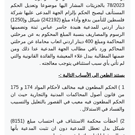
78/2023 بالجزيئات المشار اليها موضوعا وتعديل الحكم
المستأنف ليصبح الحكم بإلزام الجهة المدعى عليها شركة
فلسطين للتأمين بدفع وأداء مبلغ (242192) شيكل و(1250)
دينار اردني للمدعية هنيدة جاسر عباس ثبتة وتضمينها
الرسوم والمصاريف بنسبة المبلغ المحكوم به عن مرحلتي
المحاكمة ومبلغ 400 دينار اردني اتعاب محاماة عن مرحلتي
المحاكم ورد باقي مطالب الجهة المدعية عدا ذلك ومن
ضمنها المطالبة ببدل غلاء المعيشة والفائدة القانونية والتي
لم تأتي بأي سبب استئنافي يتوجب معالجته .
يستند الطعن الى الأسباب التالية :-
1 ) الحكم المطعون فيه مخالف لأحكام المواد 174 و 175
من قانون أصول المحاكمات المدنية والتجارية حيث ان
الحكم المطعون فيه معيب في القصور بالتعليل والتسبيب
والفساد في الاستدلال .
2) أخطأت محكمة الاستئناف في احتساب مبلغ (8151)
شيكل بدل تعطل للمدعية دون ان تثبت المدعية بأنها