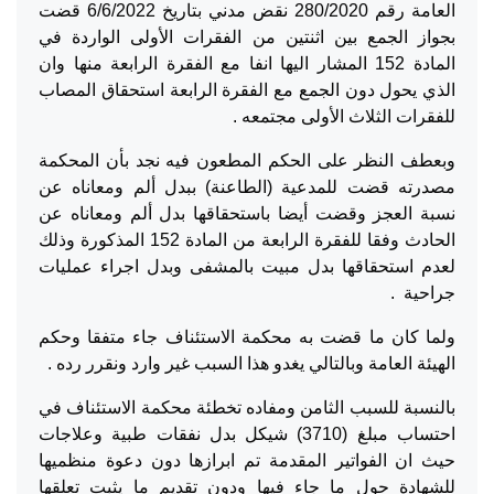
العامة رقم 280/2020 نقض مدني بتاريخ 6/6/2022 قضت
بجواز الجمع بين اثنتين من الفقرات الأولى الواردة في
المادة 152 المشار اليها انفا مع الفقرة الرابعة منها وان
الذي يحول دون الجمع مع الفقرة الرابعة استحقاق المصاب
للفقرات الثلاث الأولى مجتمعه .
وبعطف النظر على الحكم المطعون فيه نجد بأن المحكمة
مصدرته قضت للمدعية (الطاعنة) ببدل ألم ومعاناه عن
نسبة العجز وقضت أيضا باستحقاقها بدل ألم ومعاناه عن
الحادث وفقا للفقرة الرابعة من المادة 152 المذكورة وذلك
لعدم استحقاقها بدل مبيت بالمشفى وبدل اجراء عمليات
جراحية .
ولما كان ما قضت به محكمة الاستئناف جاء متفقا وحكم
الهيئة العامة وبالتالي يغدو هذا السبب غير وارد ونقرر رده .
بالنسبة للسبب الثامن ومفاده تخطئة محكمة الاستئناف في
احتساب مبلغ (3710) شيكل بدل نفقات طبية وعلاجات
حيث ان الفواتير المقدمة تم ابرازها دون دعوة منظميها
للشهادة حول ما جاء فيها ودون تقديم ما يثبت تعلقها