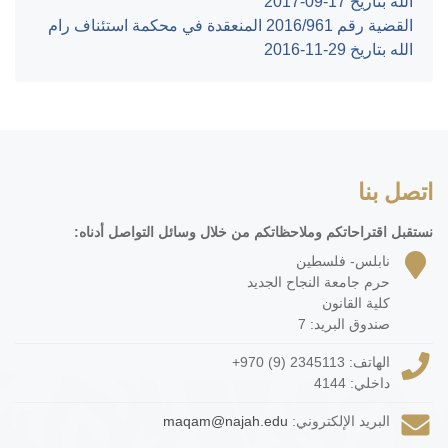
الله بتاريخ ‎2017-09-17‏
القضية رقم ‎961‏/‎2016‏ المنعقدة في محكمة استئناف رام
الله بتاريخ ‎2016-11-29‏
اتصل بنا
نستقبل اقتراحاتكم وملاحظاتكم من خلال وسائل التواصل أدناه:
نابلس- فلسطين
حرم جامعة النجاح الجديد
كلية القانون
صندوق البريد: 7
الهاتف:
+970 (9) 2345113
داخلي: 4144
البريد الإلكتروني:
maqam@najah.edu