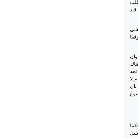
الطلب
مؤرخة بتاريخ 08/01/2016 واخراج قيد
يخشى
فقا
وان
ناك
تجد
 لا
بان
ضوع
كما
عليل