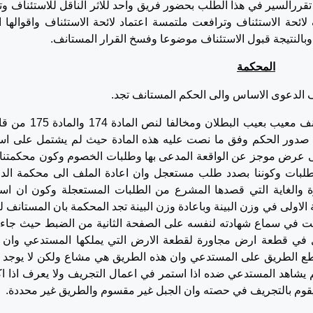
17/10/20 تقررالسير في هذا الطلب بحضور فريق واحد للاثر الناقل للاستئناف و
ائحة الاستئناف وترافعت ملتمسة اعتماد لائحة الاستئناف واقوالها ا
وبالنتيجة قبول الاستئناف موضوعا وفسخ القرار المستانف.
المحكمة
ف الدعوى الاساس والى الحكم المستانف تجد.
في البداية لا بد من التنويه الى ان القرار المستانف معيب بعيب البطلان و
م صدور الحكم وفق ما نصت عليه هذه المادة حيث لم يشتمل على اس
عرض موجز عن الواقعة المدعى بها وطلبات الخصوم وكون محكمتنا
بات وكوننا بصدد طلب مستعجل وان اعادة الملف الى محكمة الد
ة والغاية التي قصدها المشرع من الطلبات المستعجلة وكون ان اس
اولى في وزن البينة وباعادة وزن البينة تجد المحكمة بان المستانف لغ
مثلت في سماع شهادته لنفسه على الصفحة الثانية من الضبط حيث جاء
 في قطعة ارض مجاورة لقطعة الارض التي يملكها المستدعي وان 
قطع الطريق على المستدعي وان هذه الطريق هي مشاع ولكن لا يوجد ف
شاهد المستدعي ضده اذا استمر في اعمال التجريف ولا يعرف اذا ا
وم بالتجريف في حصته وان الجبل غير مقسوم والطريق غير محددة.