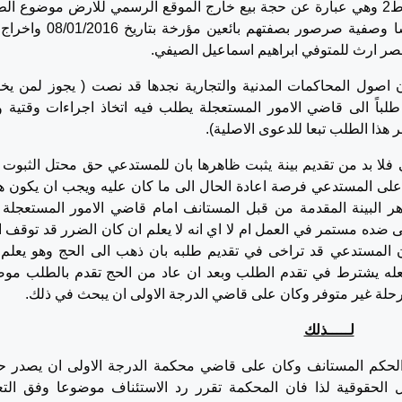
وتقدم ببينات خطية تمثلت في المبرزات ط/1 و ط2 وهي عبارة عن حجة بيع خارج الموقع الرسمي للارض موضوع 
منظمة بينه وبين كل من اسعد ريحان وامنة باشا وصفية صرصور بصفتهم بائعين 
صر ارث للمتوفي ابراهيم اسماعيل الصيفي.
ة الى نص المادة 102 من قانون اصول المحاكمات المدنية والتجارية نجدها قد نصت ( يجوز لمن 
ً الى قاضي الامور المستعجلة يطلب فيه اتخاذ اجراءات وقتية و
هذا الطلب تبعا للدعوى الاصلية).
ا بد من تقديم بينة يثبت ظاهرها بان للمستدعي حق محتل الثبوت 
ت على المستدعي فرصة اعادة الحال الى ما كان عليه ويجب ان يكون ه
لبينة المقدمة من قبل المستانف امام قاضي الامور المستعجلة 
 ضده مستمر في العمل ام لا اي انه لا يعلم ان كان الضرر قد توقف ام
 المستدعي قد تراخى في تقديم طلبه بان ذهب الى الحج وهو يعلم 
جعله يشترط في تقدم الطلب وبعد ان عاد من الحج تقدم بالطلب مو
رحلة غير متوفر وكان على قاضي الدرجة الاولى ان يبحث في ذلك.
لـــــذلك
 الحكم المستانف وكان على قاضي محكمة الدرجة الاولى ان يصدر ح
174 من قانون الاصول الحقوقية لذا فان المحكمة تقرر رد الاستئناف موضوعا وفق الت