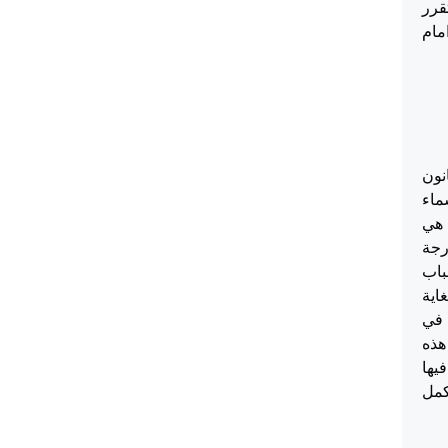
تقرر
مام
مخالفا لنص المادة 174 والمادة 175 من قانون
ماء
 هي
رجة
باب
اية
 في
هذه
يها
كمل