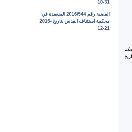
10-31‏
القضية رقم ‎544‏/‎2016‏ المنعقدة في
محكمة استئناف القدس بتاريخ ‎2016-
12-21‏
لك للطعن في الحكم
 483/2017 والصادر بتاريخ