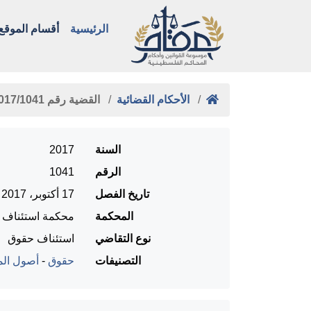
الرئيسية
أقسام الموقع
الأحكام القضائية
القضية رقم ‎1041‏/‎2017‏ المنعقدة …
السنة
2017
الرقم
1041
تاريخ الفصل
17 أكتوبر، 2017
المحكمة
محكمة استئناف را
نوع التقاضي
استئناف حقوق
التصنيفات
حقوق
-
أصول المح