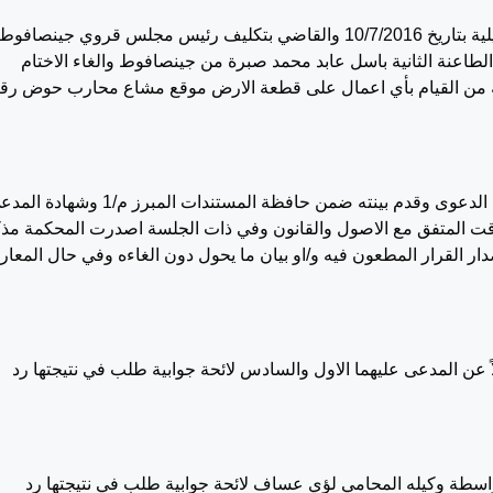
القرار الصادر عن مدير الحكم المحلي بقلقيلية بتاريخ 10/7/2016 والقاضي بتكليف رئيس مجلس قروي جينصافوط
 الطاعنة الثانية باسل عابد محمد صبرة من جينصافوط والغاء الاختام
في جلسة 6/9/2016 كرر وكيل المستدعيان لائحة الدعوى وقدم بينته ضمن حافظة المستندات المبرز م/1 و
مؤقت المتفق مع الاصول والقانون وفي ذات الجلسة اصدرت المحكمة مذ
ر القرار المطعون فيه و/او بيان ما يحول دون الغاءه وفي حال المعا
 العامة ممثلاً عن المدعى عليهما الاول والسادس لائحة جوابية طلب في نتيجتها رد
ده الثاني بواسطة وكيله المحامي لؤي عساف لائحة جوابية طلب في نتيجتها رد