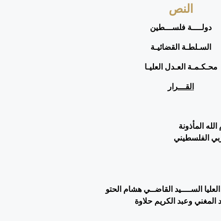
النص
دولــــة فلســـطين
السـلطـة القضائيـة
محـكـمـة العـدل العليـا
القـــرار
لله المأذونة
ربي الفلسطيني
لعليا
الســــيد القاضــي هشام الحتو
 المغني وعبد الكريم حلاوة