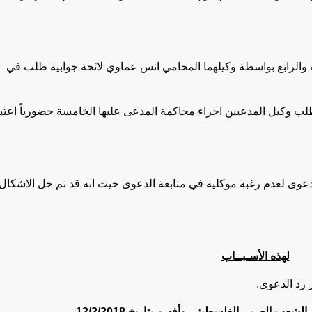
دهما الثالث والرابع بواسطة وكيلهما المحامي انس عماوي لائحة جوابية طلب في
 بناء على طلب وكيل المدعيين اجراء محاكمة المدعى عليها الخامسة حضورياً اعتبار
مدعيين رد الدعوى لعدم رغبة موكليه في متابعة الدعوى حيث انه قد تم حل الاشكال
لهذه الأسـبــاب
 رد الدعوى.
م الشعب العربي الفلسطيني وأفهـم بتاريخ
12/2/2018