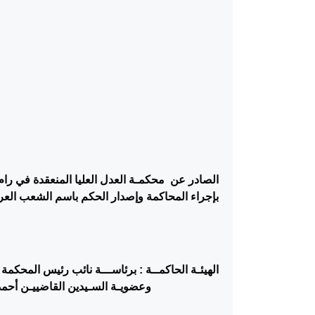
الصادر
عن محكمـة العدل العليا المنعقدة في رام ا
بإجراء المحاكمة وإصدار الحكم باسم الشعب الع
الهيئـة الحاكمــة : برئاســـة نائب رئيس المحكمة ا
وعضويـة السـيدين القاضييـن أحمد