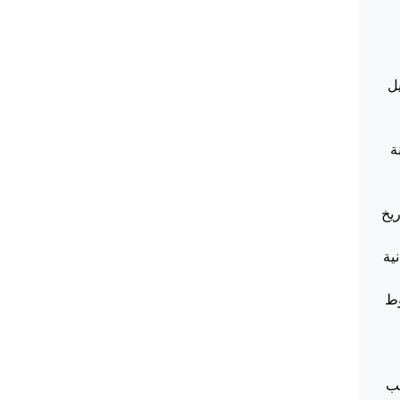
شكيل
جنة
يخ
ية
وط
سب