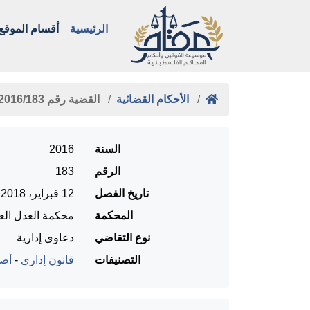
الرئيسية
أقسام الموقع
الأحكام القضائية
القضية رقم ‎183‏/‎2016‏ المنعقدة …
السنة
2016
الرقم
183
تاريخ الفصل
12 فبراير، 2018
المحكمة
محكمة العدل العل
نوع التقاضي
دعاوى إدارية
التصنيفات
قانون إداري
-
أصو