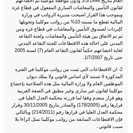
العام بتاريخ 1/5/1998 ودون موافقة موكلينا تم اخضاعهم
لقانون التأمين والمعاشات الساري المفعول في قطاع غزة
وبموجب هذا القرار اصبحت مديرية الرواتب في وزارة
المالية تقطع ما نسبته 10% من رواتب موكلينا وتحويلها
كإيردات لصندوق التأمين والمعاشات في قطاع غزه ومن
ثم تم الاتفاق بين هيئة التأمين والمعاشات ولجنة التقاعد
المدني على احالة هذه الاقتطاعات للجنة التقاعد المدني
لغاية اخضاعهم حكماً لقانون التقاعد العام (7) لسنة 2005
حتى تاريخ 1/7/2007.
2- ان الاقتطاعات التي تمت من رواتب موكلينا في الفتره
المذكورة لا تستند لأي اساس قانوني ولا يملك ديوان
الموظفين العام ولا وزارة المالية مثل هذه الصلاحية بإخضاع
موكلينا لقانون غير ساري وغير مطبق في الضفة الغربية
وهو قرار منعدم وفقا لما قررته محكمة العدل العليا في
قرارها رقم (178/2005) والصادر بتاريخ 30/11/2005 وقرار
محكمة العدل العليا في قرارها رقم (214/2011) وبالتالي
فإن الاقتطاعات السابقة من رواتب موكلينا تمثل اثراءا بلا
سبب قانوني .