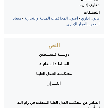
دعاوى إدارية
التصنيفات
قانون إداري
-
أصول المحاكمات المدنية والتجارية
-
ميعاد
الطعن بالقرار الإداري
النص
دولــــة فلســـطين
السـلطـة القضائيـة
محـكـمـة العـدل العليـا
القـــرار
الصادر
عن محكمـة العدل العليا المنعقدة في رام الله