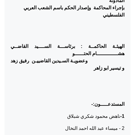
المأذونة
بإجراء المحاكمة
وإصدار الحكم باسم الشعب العربي
الفلسطيني
الهيئـة الحاكمــة : برئاســـة الســــيد القاضــي
هشــــــــــــــام الحتــــــو
وعضويـة السـيدين القاضييـن
رفيق زهد
و تيسير ابو زاهر
المستدعـــــون:-
1-
ناهض محمود شكري شبلاق
2 - ميساء عبد الله احمد النخال