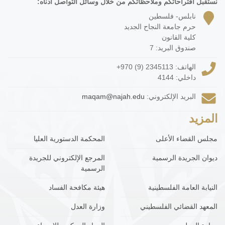
نستقبل اقتراحاتكم وملاحظاتكم من خلال وسائل التواصل أدناه:
نابلس- فلسطين
حرم جامعة النجاح الجديد
كلية القانون
صندوق البريد: 7
الهاتف:
+970 (9) 2345113
داخلي: 4144
البريد الإلكتروني:
maqam@najah.edu
المزيد
مجلس القضاء الأعلى
المحكمة الدستورية العليا
ديوان الجريدة الرسمية
المرجع الإلكتروني للجريدة
الرسمية
النيابة العامة الفلسطينية
هيئة مكافحة الفساد
المعهد القضائي الفلسطيني
وزارة العدل