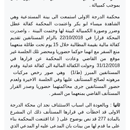
بموجب كمبيالة .
محكمة الدرجة الاولى استمعت الى بينة المستدعية وهي
الشاهدة ميساء ابو بكر واعتمدت المحكمة كفالة عطل
وضرر وصورة الكمبيالة كبينة لها وختمت البينة ، واصدرت
المحكة قرارا في 22/10/2018 بالزام المستانفين تقديم
كفالة مالية بقيمة المطالبة خلال 15 يوم تحت طائلة منعهما
منع السفر مع انهما حوكما حضوريا ومحضر تلك الجلسة غير
موقع من القاضي وعادت المحكمة عن قرارها في
31/12/2018 وحولت الكفالة المالية الى كفالة عدلية وقدم
المستانفين المبرز (ط/1) وهي صور رخص مركبات
مرهونه لصالح المستأنف عليها وفي الجلسة الاخيرة ولعدم
حضور المستانفين جرى محاكمتهما حضوريا وصدر القرار
المستأنف القاضي بمنعهما من السفر .
ثانيا
: وبالعودة الى اسباب الاستئناف نجد ان محكة الدرجة
الاولى قد اخطأت في قرارها المستأنف ذلك ان المشرع
بالمادة 277 قد نص بوضوح على ( اذا اقتنعت المحكمة بناء
على ما قدم لها من بينات بان المدعى عليه او المدعي الذي