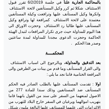
بالمحاكمة الجارية علناً
في جلسة 6/2/2019 تقرر قبول
الاستئناف شكلا ثم كرر وكيل المستأنفين لائحة الاستئناف
وانكرها وكيل المستأنف عليها وترافعت وكيلة المستأنفين
معتمدة على لائحة الاستئناف كمرافعة لها وترافع وكيل
المستأنف عليها طالبا رد الاستئناف وحجزت الاوراق الى
هذا اليوم للمداولة حيث جرى تكرار المرافعات لتبدل الهيئة
الحاكمة وحجزت الدعوى مجددا للمداولة لمدة ساعتين
وصدر هذا الحكم .
المحكمــــة
بعد التدقيق والمداولة،
وبالرجوع الى اسباب الاستئناف
والى القرار المستأنف وما قدم من بينات من الطرفين والى
المرافعة الختامية فاننا نجد ما يلي :
اولا
: تقدمت المستأنف عليها بالطلب الصادر فيه الحكم
المستأنف ضد المستانفين وذلك سندا للمادة 277 من
الاصول لمنعهما من السفر على سند من القول بانهما قاما
بتهريب اموالهما ويرغبان في السفر خارج البلاد للتهرب من
الالتزامات التي عليهما للمستانف عليها البالغة مليون شيكل