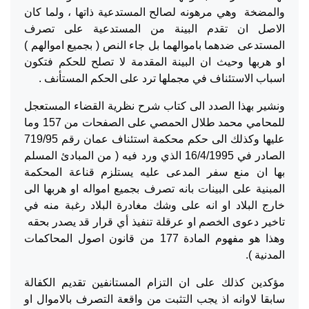
والمضخة وهي مرهونه لصالح المستدعية ذاتها ، ولما كان
الاصل ان تقدم البينة من المستدعية على تصرف
المستدعى ضدهما باموالهما بل جاء النص ( بجميع اموالهم )
او هربها وحيث ان البينة المقدمة لا تصلح للحكم فتكون
اسباب الاستئناف في مجملها ترد على الحكم المستأنف .
ونشير بهذا الصدد الى كتاب شرح نظرية القضاء المستعجل
للمحامي محمد طلال الحمصي على الصفحات من 157 وما
عليها وكذلك الى حكم محكمة استئناف عمان رقم 719/95
الصادر في 16/4/1995 الذي ورد فيه ( من المبادئ المسلم
بها ان منع سفر المدعى عليه يستلزم قناعة المحكمة
المبنية على البينات بانه تصرف بجميع امواله او هربها الى
خارج البلاد او انه على وشك مغادرة البلاد رغبة منه في
تاخير دعوى الخصم او عرقلة تنفيذ أي قرار قد يصدر بحقه
وهذا هو مفهوم المادة 177 من قانون اصول المحاكمات
المدنية ).
مؤكدين كذلك على ان التزام المستانفين تقديم الكفالة
سابقا لاوانه اذ يجب التثبت من واقعة التصرف بالاموال او