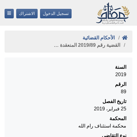
تسجيل الدخول
الاشتراك
الأحكام القضائية
القضية رقم ‎89‏/‎2019‏ المنعقدة …
السنة
2019
الرقم
89
تاريخ الفصل
25 فبراير، 2019
المحكمة
محكمة استئناف رام الله
نوع التقاضي