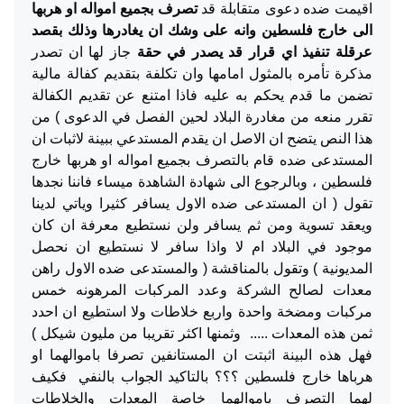
اقيمت ضده دعوى متقابلة قد
تصرف بجميع امواله او هربها
الى خارج فلسطين وانه على وشك ان يغادرها وذلك بقصد
عرقلة تنفيذ اي قرار قد يصدر في حقة
جاز لها ان تصدر
مذكرة تأمره بالمثول امامها وان تكلفة بتقديم كفالة مالية
تضمن ما قدم يحكم به عليه فاذا امتنع عن تقديم الكفالة
تقرر منعه من مغادرة البلاد لحين الفصل في الدعوى ) من
هذا النص يتضح ان الاصل ان يقدم المستدعي ببينة لاثبات ان
المستدعى ضده قام بالتصرف بجميع امواله او هربها خارج
فلسطين ، وبالرجوع الى شهادة الشاهدة ميساء فاننا نجدها
تقول ( ان المستدعى ضده الاول يسافر كثيرا وياتي لدينا
ويعقد تسوية ومن ثم يسافر ولن نستطيع معرفة ان كان
موجود في البلاد ام لا واذا سافر لا نستطيع ان نحصل
المديونية ) وتقول بالمناقشة ( والمستدعى ضده الاول راهن
معدات لصالح الشركة وعدد المركبات المرهونه خمس
مركبات ومضخة واحدة واربع خلاطات ولا استطيع ان احدد
ثمن هذه المعدات ..... وثمنها اكثر تقريبا من مليون شيكل )
فهل هذه البينة اثبتت ان المستانفين تصرفا باموالهما او
هرباها خارج فلسطين ؟؟؟ بالتاكيد الجواب بالنفي فكيف
لهما التصرف باموالهما خاصة المعدات والخلاطات