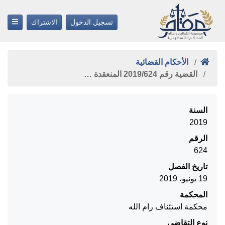
تسجيل الدخول
الاشتراك
الأحكام القضائية
القضية رقم ‎624‏/‎2019‏ المنعقدة …
السنة
2019
الرقم
624
تاريخ الفصل
19 يونيو، 2019
المحكمة
محكمة استئناف رام الله
نوع التقاضي