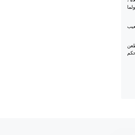
لما
عيب
طعن
حكم