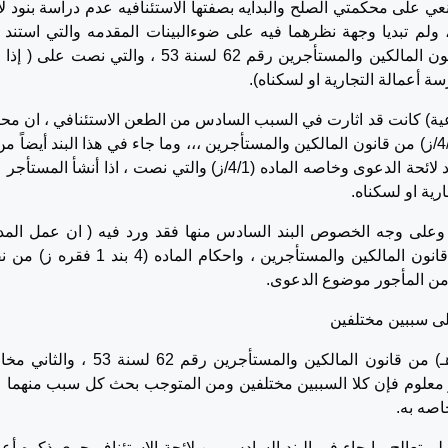
 على محكمتي الصلح والبدايه بصفتها الاستئنافيه عدم دراسة بنود لا
ولم تبديا وجهة نظرهما فيه على ضوءالبينات المقدمه والتي استند ف
المدعي لغرض الاخلاء إلى الماده (4/1/ز) من قانون المالكين والمستأجرين رقم 62 لسنة 53 ، والتي نصت
ة أعمالة التجارية او لسكناه).
دعية) كانت قد اثارت في السبب السادس من الطعن الاستئنافي ، ان مح
اول درجة لم تشر ولم تأخذ بما جاء في الماده (4/1/ز) من قانون المالكين والمستأجرين ،،، وما جاء في هذا البند أيضاً
محكمة اول درجة لم تدرس جميع ما جاء في بنود لائحة الدعوى وخاصه الماده (4/1/ز) والتي نصت ، اذا أنشأ ا
رية او لسكناه.
 وعلى وجه الخصوص البند السادس منها فقد ورد فيه ( ان عمل الم
عليه) يشكل مخالفة لاحكام الماده (4/1/هـ) من قانون المالكين والمستأجرين ، واحكام الماده 
ه من المأجور موضوع الدعوى.
ى سببين مختلفين
الأول مخالفة المدعى عليه لاحكام الماده (4/1/هـ) من قانون المالكين والمستأجرين رقم 62 ل
انون ، وكما هو معلوم فإن كلا السببين مختلفين ومن المتوجب بحث كل سبب منهما
اصه به.
 لم تعالج ما جاء في البند السادس من لائحة الاستئناف جرى ذكره أعلا