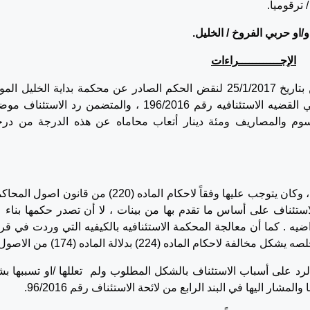
 ترقوميا.
بي الفروخ / الخليل.
الإجــــــــــــراءات
تقدم الطاعن بواسطة وكيله المذكور بهذا الطعن بتاريخ 25/1/2017 لنقض الحكم الصادر عن محكمة بداية الخليل 
بصفتها محكمة استئناف بتاريخ 22/12/2016 ، في القضيه الاستئنافيه رقم 196/2016 ، والمتضمن رد الاستئ
سوم والمصاريف ومئة دينار أتعاب محاماه عن هذه الدرجة من در
1- القرار المطعون فيه مخالف للأصول والقانون ، وكان يتوجب عليها وفقاً لاحكام الماده (220) من قانون
ية رقم 2 لسنة 2001 ان تنظر الاستئناف على أساس ما تقدم بها من بينات ، لا أن تصدر حكمها بنا
ضيه . كما أن معالجة المحكمة الاستئنافيه بالكيفيه التي وردت في قرا
ام الماده (224) بدلالة الماده (174) من الاصول.
رد على أسباب الاستئناف بالشكل المطلوب ولم تعللها /او تسببها ب
شار اليها في البند الرابع من لائحة الاستئناف رقم 96/2016.