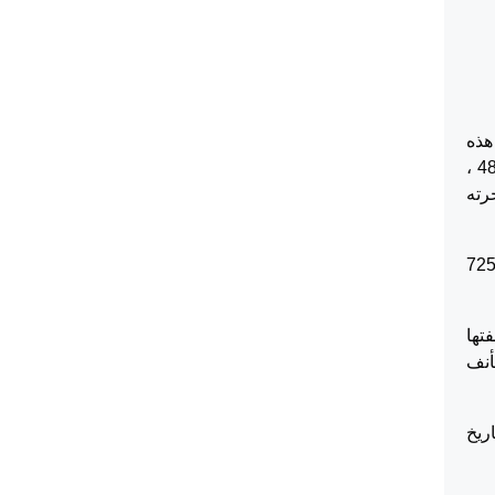
هذه
الدعوى لدى محكمة صلح حلحول في مواجهة المدعى عليه ابراهيم عبد الله محمد المرقطن وسجلت تحت رقم 48/2014 ،
ة مأجور اجرته
اءات المحاكمه اصدرت حكمها رقم 725/2014
تها
لمستأنف
ريخ