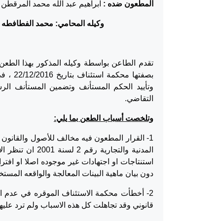
المطعون ضده :
ابراهيم عبد الله محمد المرقطن /
وكيله المحامي: محمد الفطافطه و/او حر
وتأييد الحكم المستأنف وتضمين المستأنف الر
التقاضي.
وتلخصت أسباب الطعن بما يلي:
المدنية والتجار
استنتاجات او اجتهادات غير موجوده اصلا او افترا
دون بيان ماهية البينات المعالجة والواقعه المستخلصه يشكل مخالفة لاحك
2- أخطأت محكمة الاستئناف الموقره في عدم ال
قانوني وقد تجاهلت كل هذه الاسباب ولم ترد عليها والم