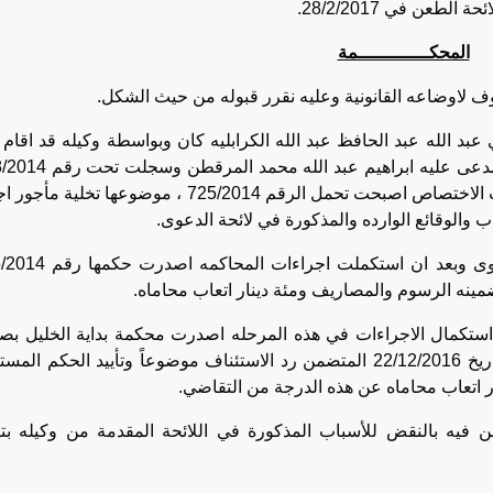
طعن في 28/2/2017.
المحكـــــــــــــمة
توف لاوضاعه القانونية وعليه نقرر قبوله من حيث الشكل.
بد الله عبد الحافظ عبد الله الكرابليه كان وبواسطة وكيله قد اقام 
والتي جرى احالتها الى محكمة صلح الخليل حسب الاختصاص اصبحت تحمل الرقم 725/2014 ، موضوعها تخلي
باشرت محكمة الصلح المذكورة النظر في الدعوى وبعد ان استكملت اجر
استكمال الاجراءات في هذه المرحله اصدرت محكمة بداية الخليل بصف
الاستئنافيه حكمها في الطعن رقم 196/2016 بتاريخ 22/12/2016 المتضمن رد الاستئناف موضوعاً وتأييد الحكم ا
 اتعاب محاماه عن هذه الدرجة من التقاضي.
ن فيه بالنقض للأسباب المذكورة في اللائحة المقدمة من وكيله بتا