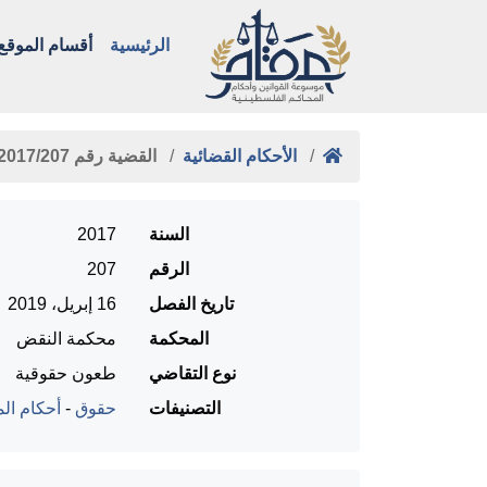
الرئيسية
أقسام الموقع
الأحكام القضائية
القضية رقم ‎207‏/‎2017‏ المنعقدة …
السنة
2017
الرقم
207
تاريخ الفصل
16 إبريل، 2019
المحكمة
محكمة النقض
نوع التقاضي
طعون حقوقية
التصنيفات
حقوق
-
أحكام الم