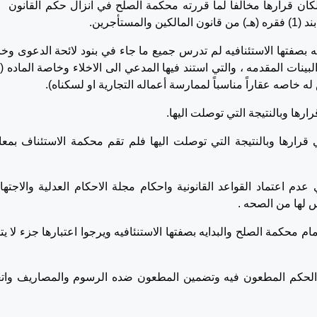
ان قرارها مخالفاً لما قررته محكمة الصلح في انزال حكم القانون 
 بصفتها الاستئنافيه لم تدرس جميع ما جاء في بنود لائحة الدعوى وخ
 خاصه عقاراً مناسباً لممارسة أعماله التجارية او لسكناه).
ي قرارها وبالنتيجة التي توصلت اليها فلم تقم محكمة الاستئناف بمعا
 عدم اعتماد القواعد القانونية واحكام مجلة الاحكام العدلية والاجتها
س لها من الصحه .
مام محكمة الصلح والبدايه بصفتها الاستنئافيه ويرجوا اعتبارها جزء لا يت
لحكم المطعون فيه وتضمين المطعون ضده الرسوم والمصاريف وات