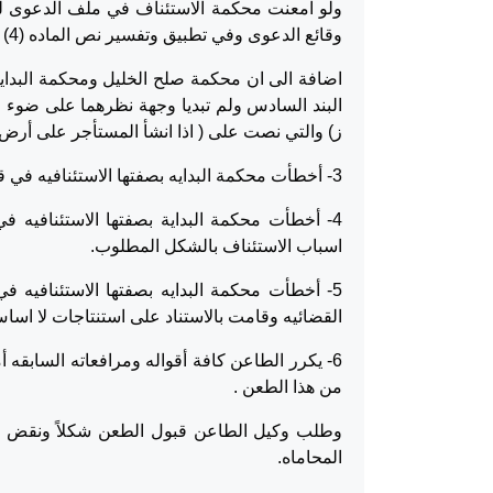
ولو امعنت محكمة الاستئناف في ملف الدعوى لك
وقائع الدعوى وفي تطبيق وتفسير نص الماده (4) بند (1) فقره (هـ) من قانون المالكين والمستأجرين.
اضافة الى ان محكمة صلح الخليل ومحكمة البدايه
ز) والتي نصت على ( اذا انشأ المستأجر على أرض له
3- أخطأت محكمة البدايه بصفتها الاستئنافيه في قرارها وبالنتيجة التي توصلت اليها.
4- أخطأت محكمة البداية بصفتها الاستئنافيه ف
اسباب الاستئناف بالشكل المطلوب.
5- أخطأت محكمة البدايه بصفتها الاستئنافيه في
القضائيه وقامت بالاستناد على استنتاجات لا اسا
6- يكرر الطاعن كافة أقواله ومرافعاته السابقه أ
من هذا الطعن .
وطلب وكيل الطاعن قبول الطعن شكلاً ونقض ا
المحاماه.