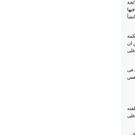
ئحة
يها
 على ( إذا انشأ
كمة
 من ان
لمستأجر على
دعى
(4 بند 1 فقره ز) من نفس
سنة 53 ، والثاني مخالفته
 على
ه ،