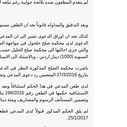
لم يتقدم المطعون ضده بلائحة جوابية رغم تبلغه لائحة ال
وبعد التدقيق والمداوله قانوناً نجد ان الطعن مس
كذلك نجد ان اوراق الدعوى تشير الى ان المدعي ع
السنويه (1000) دينار اردني ، وبالاستناد الى الاسباب والوقائع الوارده والمذكورة في لائحة الدعوى.
بتاريخ 27/3/2016 المتضمن رد دعوى المدعي وتضمينه الرسوم والمصاريف ومئة دينار اتعاب محاماه.
لدى طعن المدعي في هذا الحكم استئنافاً وبعد 
وتضمين المستأنف الرسوم والمصاريف ومئة دينار
لم يلق الحكم المذكور قبولاً لدى المدعي فطع
25/1/2017.