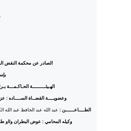
د
الصادر عن محكمة النقض المن
بإسم
الهـيئـــــــــة الحـاكـمـــة ب
وعضويــــة القضــاة الســــاده :
عزت
الطــــاعــــــن :
عبد الله عبد الحافظ عبد الله الكر
وكيله المحامي : عوض البطران و/او طار