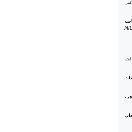
على
اصه
البند السادس ولم تبديا وجهة نظرهما على ضوء البينات المقدمه ، والتي استند فيها المدعي الى الاخلاء وخاصة الماده (4/1/
لجة
دات
جزء
عاب