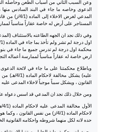
وعن السبب الثاني من أسباب الطعن وحاصله النعي
الدعوى وخاصه ما جاء في البند السادس منها ، 
المستاجر على أرض له خاصة عقاراً مناسباً لممارس
وفي ذلك نجد ان الجهه الطاعنه بالاستئناف (الم
ارض خاصة له عقاراً مناسباً لممارسة أعماله التجا
وباطلاع محكمتنا على ما جاء في لائحة الدعوى
القانون ، ويشكل سبباً موجباً لاخلاء المدعى علي
ومن خلال ذلك نجد ان المدعي قد اسس دعواه عل
لاحكام الماده (4/1/ز) من نفس الق
حده لانه لكل منهما شروطه واحكامه القانونية الخ
وحيث ان محكمة بداية الخليل بصفتها الاستئنافيه