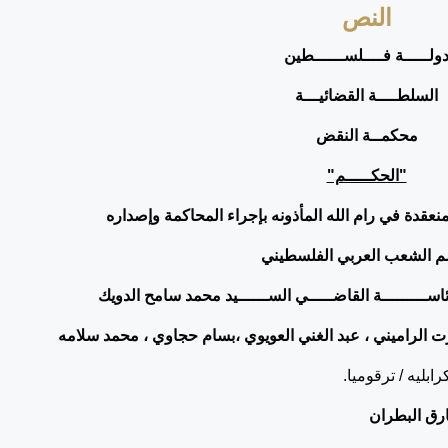
النص
ولـــــة فــــلســــــطين
السلطــــة القضائيـــة
محكمــة النقض
"الحكـــــم"
عقدة في رام الله المأذونه بإجراء المحاكمة وإصداره
 الشعب العربي الفلسطيني
ـرئاســـــــــة القاضـــــي الســــــيد محمد سامح الدويك
 الراميني ، عبد الغني العويوي ،بسام حجاوي ، محمد سلامه
ابليه / ترقوميا.
ق البطران