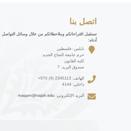
اتصل بنا
نستقبل اقتراحاتكم وملاحظاتكم من خلال وسائل التواصل
أدناه:
نابلس- فلسطين
حرم جامعة النجاح الجديد
كلية القانون
صندوق البريد: 7
الهاتف:
+970 (9) 2345113
داخلي: 4144
البريد الإلكتروني:
maqam@najah.edu