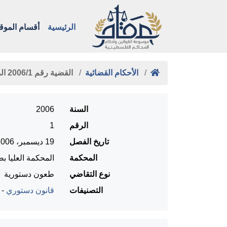
الرئيسية
أقسام الموق
الأحكام القضائية
القضية رقم ‎1‏/‎2006‏ المنعقدة …
السنة
2006
الرقم
1
تاريخ الفصل
19 ديسمبر، 2006
المحكمة
المحكمة العليا بص
نوع التقاضي
طعون دستورية
التصنيفات
قانون دستوري
-