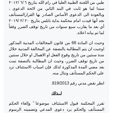
طبي من اللجنة الطبية العليا في رام الله بتاريخ ٦ /٦ /٢٠١٢
سندا لما هو ثابت في البند الثاني من لائحة الدعوى ،
وبالعودة الى الدعوى الأساس الصادر بها القرارالمستأنف
نجد أنها قيدت امام محكمة بداية نابلس بتاريخ ٢٠ /٢ /٢٠١٩
أي بعد ما يقارب سبع سنوات من تاريخ توقف الضرر وفقاً
لما تم بيانه اعلاه.
وحيث ان المادة 68 من قانون المخالفات المدنية المذكور
اوجبت ان يتم المطالبة بالنصفة عن المخالفة المدنية خلال
مدة سنتين من تاريخ وقوع الفعل او الاهمال او خلال سنتين
من تاريخ توقف الضرر، وحيث ان المطالبة بالنصفة تمت
بعد مضي المدة المذكورة لذلك فإن اسباب الاستئناف ترد
على الحكم المستأنف وتنال منه.
انظر نقض مدني رقم 819/2013.
لــذلك
تقرر المحكمة قبول الاستئناف موضوعا ً وإلغاء الحكم
المستأنف والحكم برد دعوى المدعي وتضمينه الرسوم