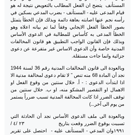
المستأنف يتضح ان الفعل المطالب بالتعويض نتيجة له هو
قيام المدعى عليه - المستأنف - بضرب المدعي بسكين في
رأسه نجم عنها اصابته بعاهة دائمة وبذلك فإن الخطأ يتمثل
بصور الخطأ الفعل الايجابي وفقاً لما تم بيانه اعلاه وهو
الخطأ المدعى به كأساس للمطالبة في الدعوى الأساس
وبذلك فإن القانون الواجب التطبيق هو قانون المخالفات
المدنية خاصة وأن الدعوى الاساس غير متفرعة عن دعوى
جزائية وانما جاءت مستقلة.
وبالعودة الى قانون المخالفات المدنية رقم 36 لسنة 1944
نجد أن المادة 68 منه تنص " لا تقام دعوى لمخالفة مدنية الا
اذا ابتدأت الدعوى : - أ. خلال سنتين من وقوع الفعل او
الاهمال او التقصير المشكو منه، او ب. خلال سنتين من
توقف الضرر اذا كانت المخالفة المدنية تسبب ضرراً يستمر
من يوم الى آخر...)
وبالعودة الى ملف الدعوى الأساس نجد أن الحادثة التي
تسببت بوقوع الضرر وقعت بتاريخ ٢٣ /٤ /
١٩٩١وان المدعي - المستأنف عليه - احتصل على تقرير