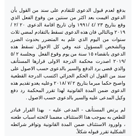
بدفع لعدم قبول الدعوى للتقادم على سند من القول بأن
الدعوى اقيمت بعد اكثر من سنتين من وقوع الفعل الذي
وقع بتاريخ ٢٣ /٤ /١٩٩١ وان تاريخ اقامة الدعوى ٢٠ /٢ /
٢٠١٩ وبالتالي فان هذه الدعوى تسقط بالتقادم لمضي ثلاث
سنوات من اليوم الذي علم به المتضرر بحدوث الضرر
وبالشخص المسؤول عنه وفي كل الاحوال تسقط هذه
الدعوى بانقضاء ١٥ سنة من يوم وقوع الفعل وبجلسة ٢ /٥
/٢٠١٩ اصدرت محكمة الدرجة الاولى قرارها المستأنف
والذي قضى برد الدفع والسير بالدعوى حسب الاصول على
سند من القول ان الحكم الجزائي اكتسب الدرجة القطعية
واصبح حكما مبرما بتاريخ ٢ /٧ /٢٠١٨ وعليه يغدو تقديم هذه
الدعوى ضمن المدة القانونية لهذا تقرر المحكمة رد دفع
وكيل المدعى عليه والسير بالدعوى حسب الاصول .
لم يرتض المستأنف - المدعى عليه - بهذا القرار فبادر
للطعن به بموجب هذا الاستئناف مضمنا لائحته اسباب طعنه
، ولورود الاستئناف ضمن المدة القانونية وتوافر شرائطه
الشكلية تقرر قبوله شكلاً.