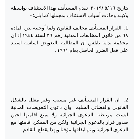
بتاريخ ١٦ /٥ /٢٠١٩ تقدم المستأنف بهذا الاستئناف بواسطة
وكيله وجاءت أسباب الاستئناف بمجملها كما يلي: -
1. القرار المستأنف مخالف للقانون ولما أوجبته نص المادة
٦٨ من قانون المخالفات المدنية رقم ٣٦ لسنة ١٩٤٤ إذ ان
محكمة بداية نابلس ان المطالبة بالتعويض اساسه استند
على فعل الضرر الحاصل بعام ١٩٩١ .
2. ان القرار المستأنف غير مسبب وغير معلل بالشكل
القانوني والقضائي السليم وان دعوى التعويضات المدنية
ليست مرتبطة بالدعوى الجزائية ولا يمنع اقامتها لحين
صدور قرار بالدعوى الجزائية ولكن من الممكن اقامتها مع
الدعوى الجزائية ويتم ايقافها مؤقتا وبهذا يقطع التقادم .