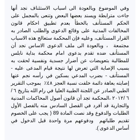
وفي الموضوع وبالعودة الى اسباب الاستئناف نجد أنها
جاءت مترابطة ويسند بعضها البعض وتنعى بالمجمل على
الحكم المستأنف بالخطأ بعدم تطبيق احكام قانون
المخالفات المدنية على وقائع الدعوى والطلب الصادر به
القرار المستأنف، وعليه فإن المحكمة ستعالج هذه الاسباب
مجتمعة ، وبالعودة الى ملف الدعوى الاساس نجد أن
المستأنف ضده تقدم بدعوى امام محكمة بداية نابلس
للمطالبة بتعويضات عن أضرار جسدية ونفسية لحقت به
بسبب الإصابة التي تعرض لها نتيجة قيام المدعى عليه -
المستأنف - بضرب المدعي بسكين في رأسه نجم عنها
إصابته بعاهة دائمة خلفت نسبة العجز ٤٨٪ بموجب التقرير
الطبي الصادر عن اللجنة الطبية العليا في رام الله بتاريخ ٦ /
٦ /٢٠١٢ ،المحكمة تجد أن قانون أصول المحاكمات المدنية
والتجارية قد أفرد في الفصل السادس منه بالفصل الأول
الطلبات والدفوع وقد نصت المادة 89 ( يجب على الخصوم
تقديم طلباتهم ودفوعهم مرة واحدة قبل الدخول في
أساس الدعوى ).