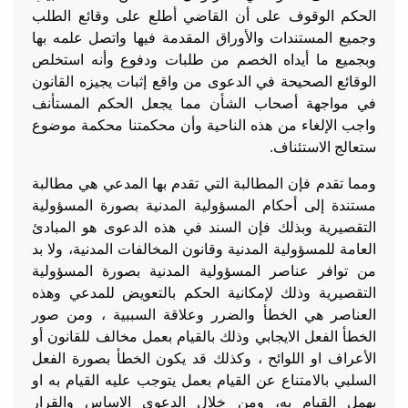
الحكم الوقوف على أن القاضي أطلع على وقائع الطلب
وجميع المستندات والأوراق المقدمة فيها واتصل علمه بها
وبجميع ما أيداه الخصم من طلبات ودفوع وأنه استخلص
الوقائع الصحيحة في الدعوى من واقع إثبات يجيزه القانون
في مواجهة أصحاب الشأن مما يجعل الحكم المستأنف
واجب الإلغاء من هذه الناحية وأن محكمتنا محكمة موضوع
ستعالج الاستئناف.
ومما تقدم فإن المطالبة التي تقدم بها المدعي هي مطالبة
مستندة إلى أحكام المسؤولية المدنية بصورة المسؤولية
التقصيرية وبذلك فإن السند في هذه الدعوى هو المبادئ
العامة للمسؤولية المدنية وقانون المخالفات المدنية، ولا بد
من توافر عناصر المسؤولية المدنية بصورة المسؤولية
التقصيرية وذلك لإمكانية الحكم بالتعويض للمدعي وهذه
العناصر هي الخطأ والضرر وعلاقة السببية ، ومن صور
الخطأ الفعل الايجابي وذلك بالقيام بعمل مخالف للقانون أو
الأعراف او اللوائح ، وكذلك قد يكون الخطأ بصورة الفعل
السلبي بالامتناع عن القيام بعمل يتوجب عليه القيام به او
يهمل القيام به، ومن خلال الدعوى الاساس والقرار