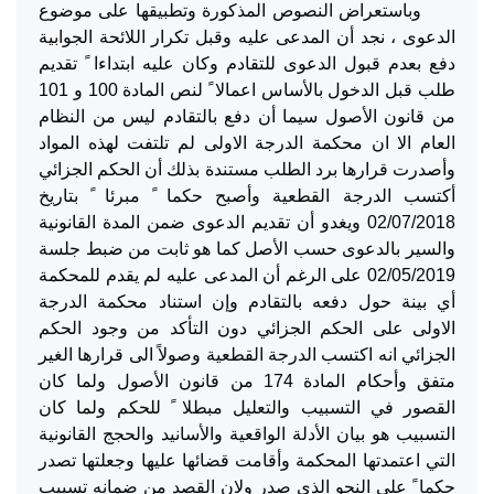
وباستعراض النصوص المذكورة وتطبيقها على موضوع
الدعوى ، نجد أن المدعى عليه وقبل تكرار اللائحة الجوابية
دفع بعدم قبول الدعوى للتقادم وكان عليه ابتداءا ً تقديم
طلب قبل الدخول بالأساس اعمالا ً لنص المادة 100 و 101
من قانون الأصول سيما أن دفع بالتقادم ليس من النظام
العام الا ان محكمة الدرجة الاولى لم تلتفت لهذه المواد
وأصدرت قرارها برد الطلب مستندة بذلك أن الحكم الجزائي
أكتسب الدرجة القطعية وأصبح حكما ً مبرئا ً بتاريخ
02/07/2018 ويغدو أن تقديم الدعوى ضمن المدة القانونية
والسير بالدعوى حسب الأصل كما هو ثابت من ضبط جلسة
02/05/2019 على الرغم أن المدعى عليه لم يقدم للمحكمة
أي بينة حول دفعه بالتقادم وإن استناد محكمة الدرجة
الاولى على الحكم الجزائي دون التأكد من وجود الحكم
الجزائي انه اكتسب الدرجة القطعية وصولاً الى قرارها الغير
متفق وأحكام المادة 174 من قانون الأصول ولما كان
القصور في التسبيب والتعليل مبطلا ً للحكم ولما كان
التسبيب هو بيان الأدلة الواقعية والأسانيد والحجج القانونية
التي اعتمدتها المحكمة وأقامت قضائها عليها وجعلتها تصدر
حكما ً على النحو الذي صدر ولان القصد من ضمانه تسبيب