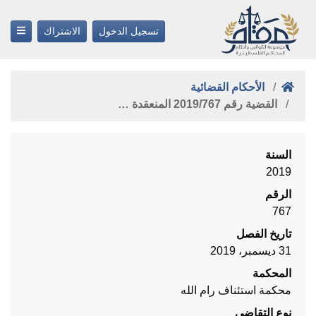
تسجيل الدخول
الاشتراك
الأحكام القضائية
القضية رقم ‎767‏/‎2019‏ المنعقدة …
السنة
2019
الرقم
767
تاريخ الفصل
31 ديسمبر، 2019
المحكمة
محكمة استئناف رام الله
نوع التقاضي