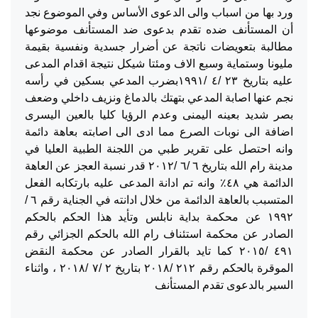
ورد بها من اسباب والى الدعوى الأساس وفي الموضوع نجد
أن المستأنف ضده تقدم بدعوى ضد المستأنف موضوعها
مطالبة بتعويضات ناتجة عن أضرار جسدية ونفسية بقيمة
مليونا وستماية وسبع الاف ومئتا شيكل نتيجة اقدام المدعى
عليه بتاريخ ٢٣ /٤ /١٩٩١بضرب المدعي بسكين في رأسه
نجم عنها اصابة المدعي بتهتك بالدماغ ونزيف داخلي وضعف
بصر شديد بعينه اليمنى وعدم الرؤيا كليا بالعين اليسرى
اضافة الى نوبات الصرع مما ادى الى اصابته بعاهة دائمة
وانه احتصل على تقرير طبي من اللجنة الطبية العليا في
مدينة رام الله بتاريخ ٦ /٦ /٢٠١٢ قدر نسبة العجز عن العاهة
الدائمة هي ٤٨٪ وانه تم ادانة المدعى عليه بارتكابه الفعل
المتسبب بالعاهة الدائمة من خلال ادانته في الجناية رقم ٦ /
١٩٩٢ عن محكمة بداية نابلس وتأيد هذا الحكم بالحكم
الصادر عن محكمة استئناف رام الله بالحكم الجزائي رقم
٤٩١ /٢٠١٥ كما تايد بالقرار الصادر عن محكمة النقض
الموقرة بالحكم رقم ٢١٢ /٢٠١٨ بتاريخ ٢ /٧ /٢٠١٨ ، واثناء
السير بالدعوى تقدم المستأنف